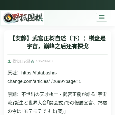
Toggle
navigati
【安静】武宫正树自述（下）：棋盘是
宇宙，巅峰之后还有探戈
找借口安静
4862
04-07
原址：https://futabasha-
change.com/articles/-/2699?page=1
原题：不世出の天才棋士・武宮正樹が語る｢宇宙
流｣誕生と世界大会｢開会式｣での優勝宣言、75歳
の今は｢モテモテですよ(笑)｣