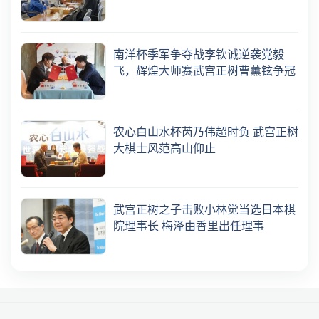
南洋杯季军争夺战李钦诚逆袭党毅
飞，辉煌大师赛武宫正树曹薰铉争冠
农心白山水杯芮乃伟超时负 武宫正树
大棋士风范高山仰止
武宫正树之子击败小林觉当选日本棋
院理事长 梅泽由香里出任理事