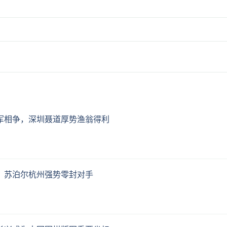
亚军相争，深圳聂道厚势渔翁得利
赛，苏泊尔杭州强势零封对手