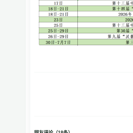
网友评论（
18
条）