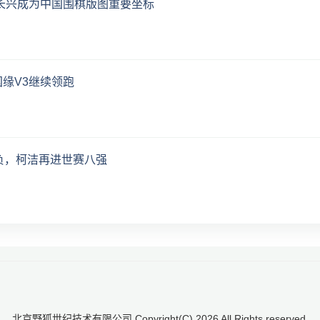
：长兴成为中国围棋版图重要坐标
缘V3继续领跑
负，柯洁再进世赛八强
北京野狐世纪技术有限公司 Copyright(C)
2026
All Rights reserved.