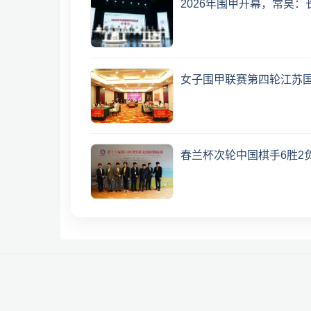
2026年围甲开幕，常昊
女子围甲联赛第四轮江苏国
春兰杯次轮中国棋手6胜2