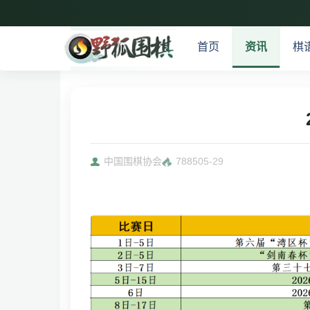
首页
资讯
棋
中国围棋协会
7885
05-29