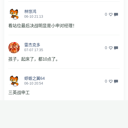
林惊鸿
0
06-10 21:13
看站位最后决战明显是小申对经理！
雷杰克多
0
07-07 17:35
孩子，起床了，都10点了。
蜉蝣之翼64
0
06-10 20:54
三英战申工
cnwn
0
06-10 20:36
原本还以为李维青能圆满了他没有世界冠军的梦呢