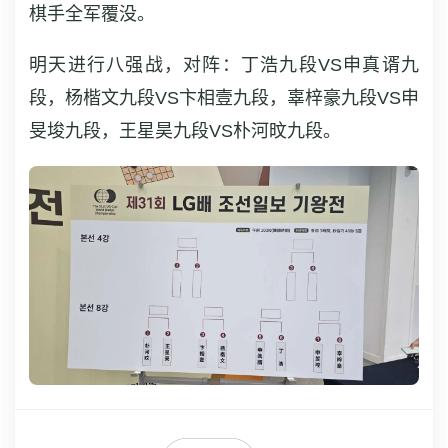
棋手全军覆没。
明天进行八强战，对阵：丁浩九段VS申真谞九
段，杨楷文九段VS卞相壹九段，辜梓豪九段VS申
旻埈九段，王星昊九段VS朴河旼九段。