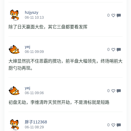
hzjyszy
0
06-11 10:13
除了日天赢面大些，其它三盘都要看发挥
yej
0
06-11 09:09
大婶显然抗不住恶霸的搅功，前半盘大幅领先，终场哨前大
厨勺功再现。
yej
0
06-11 09:06
初盘无劫，李维清昨天贸然开劫，不是滑标就是短路
胖子112368
0
06-11 08:29