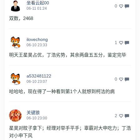
坐看云起00
0
06-11 01:24
双数，2468
ilovechong
1
06-10 23:33
明天王星昊占优，丁浩劣势，其余两盘五五分，鉴定完毕
a532481122
0
06-10 23:07
哈哈哈，现在得了一种看到第1个人就想到柯洁的病
关键狼
2
06-10 23:00
星昊对旼子拿下；经理对举手平手；辜霸对大申吃力；丁浩
对小申下风