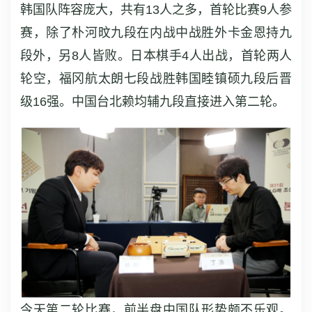
韩国队阵容庞大，共有13人之多，首轮比赛9人参
赛，除了朴河旼九段在内战中战胜外卡金恩持九
段外，另8人皆败。日本棋手4人出战，首轮两人
轮空，福冈航太朗七段战胜韩国睦镇硕九段后晋
级16强。中国台北赖均辅九段直接进入第二轮。
今天第二轮比赛，前半盘中国队形势颇不乐观。