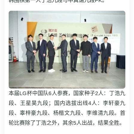
韩围棋第一人丁浩九段与申真谞九段PK。
本届LG杯中国队6人参赛，国家种子2人：丁浩九
段、王星昊九段；国内选拔出线4人：李轩豪九
段、辜梓豪九段、杨楷文九段、李维清九段。首
轮比赛除了丁浩之外，其余5人出战，结果全胜。