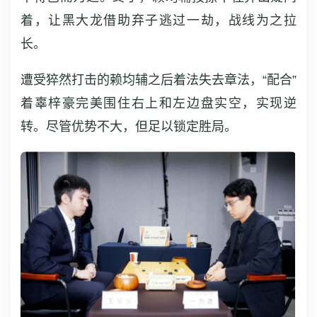
着，让黑大龙借助弃子逃过一劫，战线为之拉
长。
遭受猝然打击的赖均辅之后着法失去章法，“配合”
着辜梓豪完美围住右上和左边盘实空，实现逆
转。尽管优势不大，但足以锁定胜局。