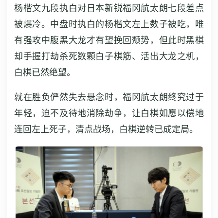
杨楷文九段执白对日本新锐福冈航太朗七段差点
被爆冷。中盘时执白的杨楷文左上数子被吃，唯
有强攻中腹黑大龙才有望挽回颓势，但此时黑棋
却手握打劫杀死数颗白子棋筋、活出大龙之机，
白棋已然绝望。
就在胜负俨然失去悬念时，福冈航太朗终究过于
年轻，迫不及待地消除劫争，让白棋如愿以偿地
连回左上死子，清点战场，白棋逆转已成定局。