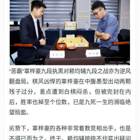
“恶霸"辜梓豪九段执黑对赖均辅九段之战亦为逆风
翻盘局。棋风凶悍的辜梓豪在中腹愚型出动两颗
残子过分，差点遭到白棋闷杀，但被完封在内
后，胜率也掉至个位数，已是九死一生的濒临绝
望局面。
劣势下，辜梓豪的各种非常着数竞相出手，也是
不得已而为之。终于，赖均辅按捺不住弈出疑问