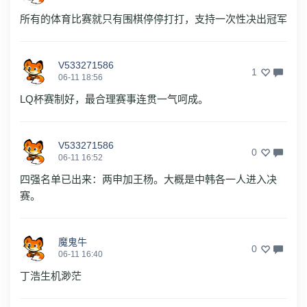
所有的体育比赛就只有围棋停停打打，支持一次性决出冠军
V533271586
1
06-11 18:56
LQ杯赛制好，最合理赛事连贯一气呵成。
V533271586
0
06-11 16:52
四强名单已出来：两申加王杨。大概是中韩各一人进入决
赛。
魔鬼牛
0
06-11 16:40
丁浩生机渺茫