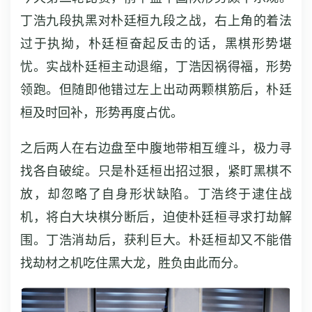
丁浩九段执黑对朴廷桓九段之战，右上角的着法
过于执拗，朴廷桓奋起反击的话，黑棋形势堪
忧。实战朴廷桓主动退缩，丁浩因祸得福，形势
领跑。但随即他错过左上出动两颗棋筋后，朴廷
桓及时回补，形势再度占优。
之后两人在右边盘至中腹地带相互缠斗，极力寻
找各自破绽。只是朴廷桓出招过狠，紧盯黑棋不
放，却忽略了自身形状缺陷。丁浩终于逮住战
机，将白大块棋分断后，迫使朴廷桓寻求打劫解
围。丁浩消劫后，获利巨大。朴廷桓却又不能借
找劫材之机吃住黑大龙，胜负由此而分。