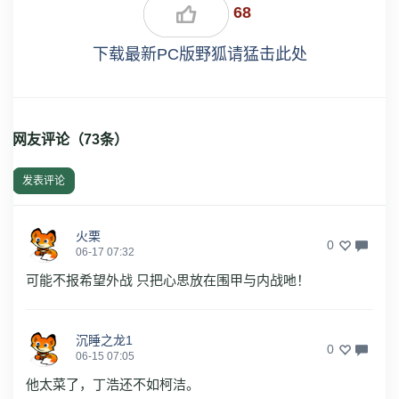
68
下载最新PC版野狐请猛击此处
网友评论（
73
条）
发表评论
火栗
0
06-17 07:32
可能不报希望外战 只把心思放在围甲与内战吔！
沉睡之龙1
0
06-15 07:05
他太菜了，丁浩还不如柯洁。