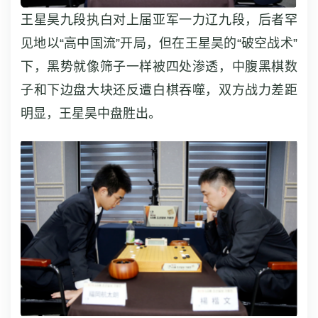
王星昊九段执白对上届亚军一力辽九段，后者罕
见地以“高中国流”开局，但在王星昊的“破空战术”
下，黑势就像筛子一样被四处渗透，中腹黑棋数
子和下边盘大块还反遭白棋吞噬，双方战力差距
明显，王星昊中盘胜出。