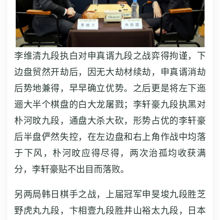
李维清九段执白对申真谞九段之战弈得拘谨，下
边盘贸然开劫后，因无大劫材续劫，申真谞消劫
后势地兼得，早早确立优势。之后更是将左下迤
逦大半个棋盘的白大龙屠戮；李轩豪九段执黑对
朴河旼九段，通盘大杀大砍，形势占优的李轩豪
后半盘俨然失控，在左边盘和右上角作战中均落
于下风，朴河旼应得尽得，两次治孤均收获满
分，李轩豪贴不出目而落败。
另两局韩日棋手之战，上届冠军申旻埈九段胜芝
野虎丸九段，卞相壹九段胜井山裕太九段，日本