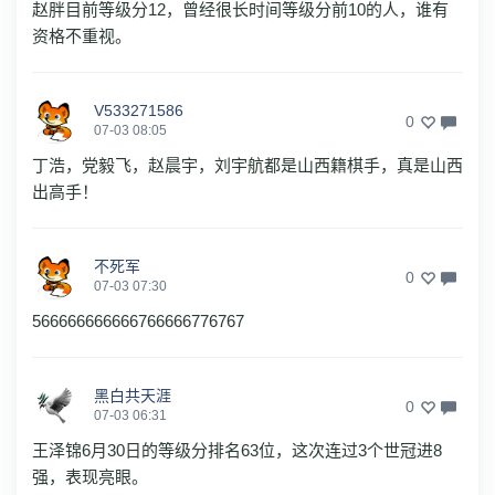
赵胖目前等级分12，曾经很长时间等级分前10的人，谁有
资格不重视。
V533271586
0
07-03 08:05
丁浩，党毅飞，赵晨宇，刘宇航都是山西籍棋手，真是山西
出高手！
不死军
0
07-03 07:30
566666666666766666776767
黑白共天涯
0
07-03 06:31
王泽锦6月30日的等级分排名63位，这次连过3个世冠进8
强，表现亮眼。