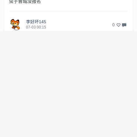
虫子晋城没报名
李好坏145
0
07-03 00:15
老司机争取雄起一回！
鲨神
0
07-03 00:07
赵晨宇拿个冠军吧，无冕之王头衔不好听
马宇123
0
07-02 22:44
决赛党打丁
航初
0
07-03 11:26