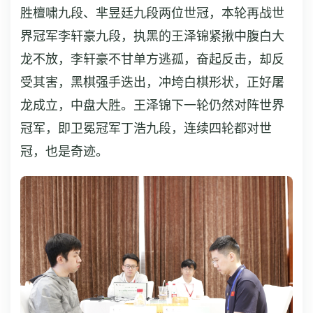
胜檀啸九段、芈昱廷九段两位世冠，本轮再战世
界冠军李轩豪九段，执黑的王泽锦紧揪中腹白大
龙不放，李轩豪不甘单方逃孤，奋起反击，却反
受其害，黑棋强手迭出，冲垮白棋形状，正好屠
龙成立，中盘大胜。王泽锦下一轮仍然对阵世界
冠军，即卫冕冠军丁浩九段，连续四轮都对世
冠，也是奇迹。