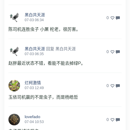
黑白共天涯
0
07-03 06:34
陈司机连胜虫子 小屠 柁老，很厉害。
黑白共天涯
回复
黑白共天涯
0
07-03 06:35
赵胖最近状态不错，看能不能去掉绿P。
烂柯激情
0
07-03 12:49
玉侬司机赢的不是虫子，而是杨皓哲
lovefado
0
07-04 10:53