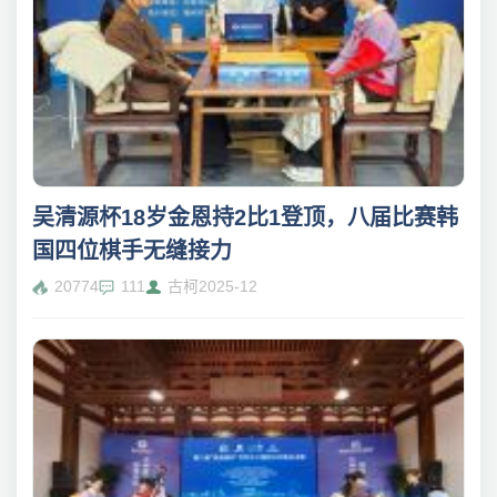
吴清源杯18岁金恩持2比1登顶，八届比赛韩
国四位棋手无缝接力
20774
111
古柯
2025-12