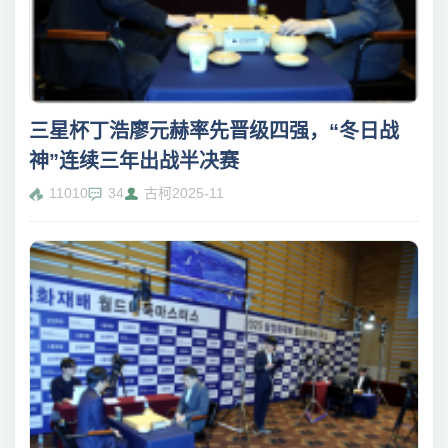
三星杯丁浩廖元赫率先晋级四强，“冬日战
神”连续三年出战半决赛
11010
34
古柯
2025-11