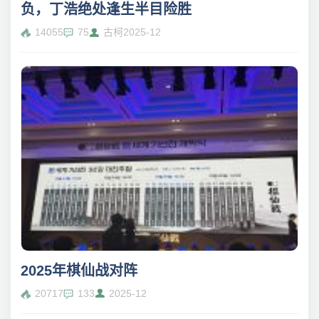
负，丁浩绝处逢生半目险胜
14055
75
古柯
2025-12
2025年棋仙战对阵
20717
133
2025-12