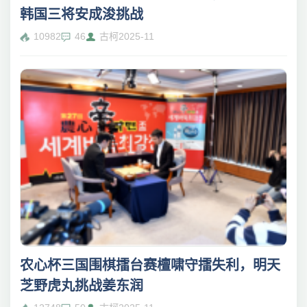
韩国三将安成浚挑战
10982
46
古柯
2025-11
农心杯三国围棋擂台赛檀啸守擂失利，明天
芝野虎丸挑战姜东润