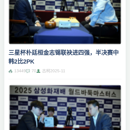
三星杯朴廷桓金志锡联袂进四强，半决赛中
韩2比2PK
13449
70
古柯
2025-11