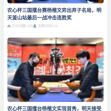
农心杯三国擂台赛杨楷文弈出弃子名局，明
天釜山站最后一战冲击连胜奖
21925
120
古柯
2025-11
农心杯三国擂台杨楷文实现首秀，明天接受