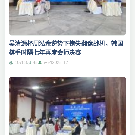
吴清源杯周泓余逆势下错失翻盘战机，韩国
棋手时隔七年再度会师决赛
10783
45
古柯
2025-12