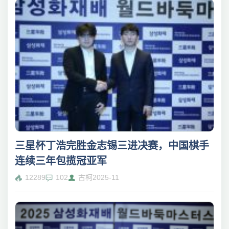
三星杯丁浩完胜金志锡三进决赛，中国棋手
连续三年包揽冠亚军
12289
102
古柯
2025-11