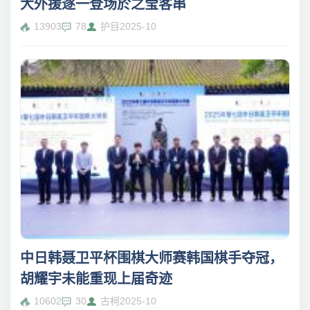
大外援逐一登场於之莹客串
13903
78
护目
2025-10
中日韩聂卫平杯围棋大师赛韩国棋手夺冠，
胡耀宇未能重现上届奇迹
10602
30
古柯
2025-10