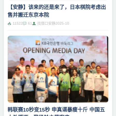
【安静】该来的还是来了，日本棋院考虑出
售并搬迁东京本院
11522
61
找借口安静
2025-10
韩联赛10秒变15秒 申真谞暴瘦十斤 中国五