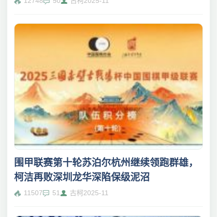
12748
50
古柯
2025-11
围甲联赛第十轮苏泊尔杭州继续领跑群雄，
柯洁再败深圳龙华深陷保级泥沼
11507
51
古柯
2025-11