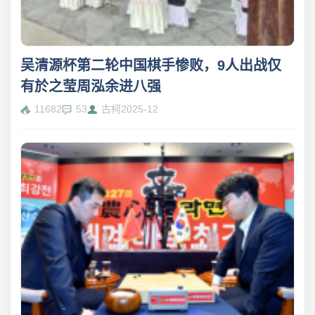
吴清源杯第二轮中国棋手惨败，9人出战仅
有於之莹周泓余进八强
11682
53
古柯
2025-12