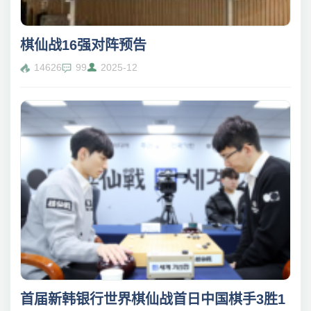
棋仙战16强对阵预告
14626
99
2025-12
首届新韩银行世界棋仙战首日中国棋手3胜1