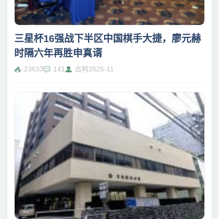
三星杯16强战下半区中国棋手大捷，廖元赫
时隔六年再胜申真谞
23633
141
古柯
2025-11