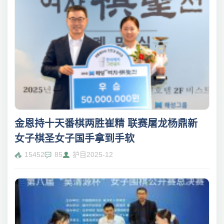
金恩持十天番棋两胜崔精 联赛屠龙杨鼎新
女子棋圣女子国手拿到手软
15452
85
护目
2025-12