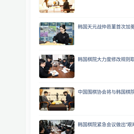
韩国天元战仲邑菫首次加
韩国棋院大力度修改规则取
中国围棋协会将与韩国棋
韩国棋院紧急会议做出“艰