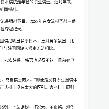
为日本棋院最年轻的职业棋士。近几年来，
新闻棋战。
流最强战亚军，2023年在女流棋圣战三番
年轻夺冠纪录。
国棋战明显多于日本，更具竞争氛围，比
列，但与韩国同龄人根本无法相比。
国，喜欢韩餐，韩语也说得不错。目前她已
士，充当棋士的人。”即便是没有职业围棋体
正式棋士没有太大的区别。客座棋士原则
铭琬，下至张栩、许家元、余正麒，如今