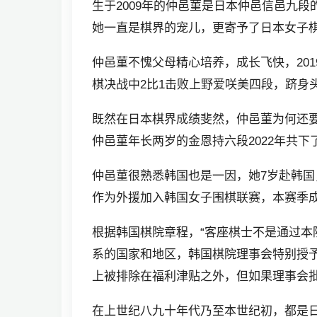
生于2009年的仲邑菫是日本仲邑信邑九
她一直是棋界的宠儿，更寄予了日本女子
仲邑菫不愧父母精心培养，成长飞快，201
棋决战中2比1击败上野爱咲美四段，跻身
既然在日本棋界成绩斐然，仲邑菫为何还
仲邑菫年长两岁的金恩持六段2022年共下
仲邑菫很熟悉韩国也是一因，她7岁赴韩
作为外援加入韩国女子围棋联赛，本赛季成
根据韩国棋院章程，“客座棋士不是通过本
系的国家和地区，韩国棋院理事会特别授
上被排除在福利津贴之外，但如果理事会
在上世纪八九十年代乃至本世纪初，都是