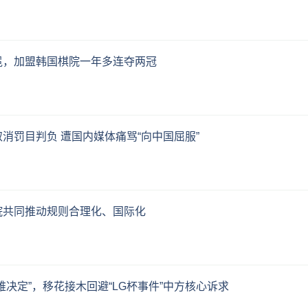
冕，加盟韩国棋院一年多连夺两冠
消罚目判负 遭国内媒体痛骂“向中国屈服”
院共同推动规则合理化、国际化
难决定”，移花接木回避“LG杯事件”中方核心诉求