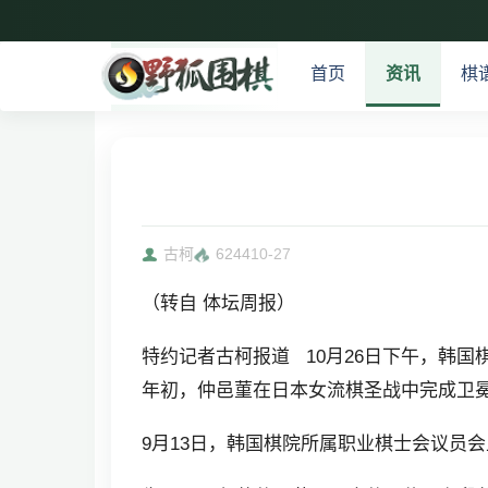
首页
资讯
棋
古柯
6244
10-27
（转自 体坛周报）
特约记者古柯报道 10月26日下午，韩
年初，仲邑菫在日本女流棋圣战中完成卫
9月13日，韩国棋院所属职业棋士会议员