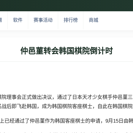
谱
软件
赛事活动
排行榜
商城
仲邑菫转会韩国棋院倒计时
国棋院理事会正式做出决议，通过了日本天才少女棋手仲邑菫三
冕战后即飞赴韩国，成为韩国棋院客座棋士，自此在韩国棋院
会上已经通过了仲邑菫作为韩国客座棋士的申请，9月15日由