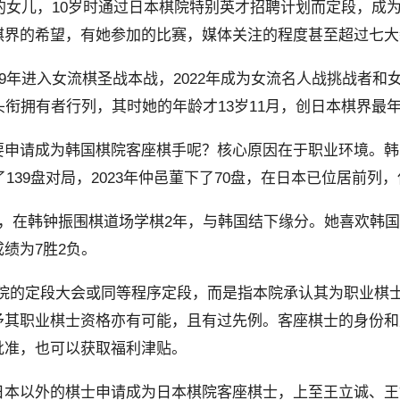
段的女儿，10岁时通过日本棋院特别英才招聘计划而定段，成
棋界的希望，有她参加的比赛，媒体关注的程度甚至超过七大
9年进入女流棋圣战本战，2022年成为女流名人战挑战者和女
头衔拥有者行列，其时她的年龄才13岁11月，创日本棋界最
要申请成为韩国棋院客座棋手呢？核心原因在于职业环境。韩
了139盘对局，2023年仲邑菫下了70盘，在日本已位居前
国，在韩钟振围棋道场学棋2年，与韩国结下缘分。她喜欢韩
绩为7胜2负。
院的定段大会或同等程序定段，而是指本院承认其为职业棋
予其职业棋士资格亦有可能，且有过先例。客座棋士的身份和
批准，也可以获取福利津贴。
日本以外的棋士申请成为日本棋院客座棋士，上至王立诚、王