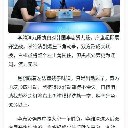
李维清九段执白对韩国李志贤九段，序盘起即展
开激战，李维清引爆左下角劫争，双方形成大转
换，白棋虽将整个左上角围住，但黑棋外势更为辽
阔，潜力无限。
黑棋瞄着左边盘残子味道，只是出动过早，双方
再次形成打劫，黑棋得以消劫却得不偿失，白棋借
助找劫材之机将右上黑棋模样洗劫一空，胜率升至
90%以上。
李志贤强围中腹大空一争胜负，李维清进入后双
方展开终结决战，白棋轻松出头后胜负已分，李维