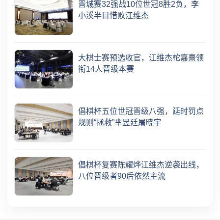
晋城赛32强战10位世冠8胜2负，李
小溪半目惜败江维杰
大棋士赛预选收官，江维杰柁嘉熹领
衔14人晋级本赛
倡棋杯五位世冠晋级八强，延时罚点
规则“拯救”芈昱廷屠晓宇
倡棋杯复赛陈耀烨江维杰逆袭出线，
八位晋级者90后依然主流