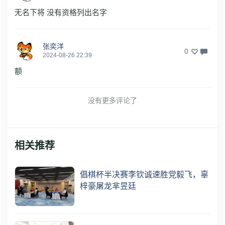
无名下将 没有资格列出名字
张奕洋
0
2024-08-26 22:39
额
没有更多评论了
相关推荐
倡棋杯半决赛李钦诚速胜党毅飞，辜
梓豪屠龙芈昱廷