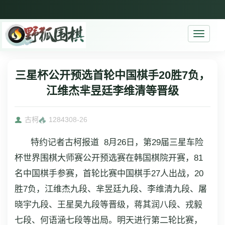
Toggle
navigati
三星杯公开预选首轮中国棋手20胜7负，
江维杰芈昱廷李维清等晋级
古柯
12843
08-26
特约记者古柯报道 8月26日，第29届三星车险
杯世界围棋大师赛公开预选赛在韩国棋院开赛，81
名中国棋手参赛，首轮比赛中国棋手27人出战，20
胜7负，江维杰九段、芈昱廷九段、李维清九段、屠
晓宇九段、王星昊九段等晋级，蒋其润八段、戎毅
七段、何语涵七段等出局。明天进行第二轮比赛，