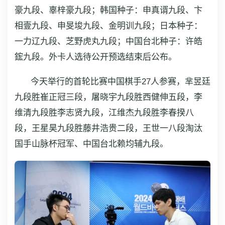
豪九段、辜梓豪九段；韩国种子：申真谞九段、卞
相壹九段、申旻埈九段、金明训九段；日本种子：
一力辽九段、芝野虎丸九段；中国台北种子：许皓
鋐九段。外卡人选待公开预选结束后公布。
今天举行的首轮比赛中国棋手27人参赛，芈昱廷
九段胜崔正冠三段，屠晓宇九段胜西健伸五段，李
维清九段胜李志贤九段，江维杰九段胜李春揆八
段，王星昊九段胜藤井浩贵二段，王世一八段淘汰
国手山脉杯冠军、中国台北赖均辅九段。