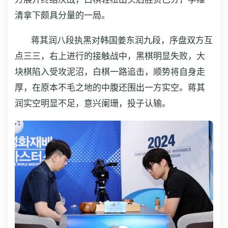
清拿下颇具分量的一局。
蒋其润八段执黑对韩国姜东润九段，序盘双方互
点三三，右上进行的接触战中，黑棋明显失败，大
块棋陷入受攻泥沼，白棋一路追击，顺势将自身走
厚，在原本不毛之地的中腹还围出一方实空。蒋其
润实空明显不足，意兴阑珊，投子认输。