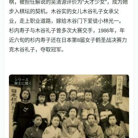
棋，被担任解说的吴清源评价为“天才少女”，成为她
步入棋坛的契机。木谷实的女儿木谷礼子女承父
业，走上职业道路，嫁给木谷门下爱徒小林光一。
杉内寿子与木谷礼子曾多次大赛交手，1986年，年
近六旬的杉内寿子还在日本第8届女子鹤圣战决赛力
克木谷礼子，夺取冠军。