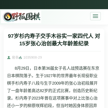
Toggle
navigati
97岁杉内寿子交手木谷实一家四代人 对
15岁张心治创最大年龄差纪录
易非
10359
08-29
8月29日，日本第36届女子名人战预选赛在东京
日本棋院落子。生于1927年的世界最年长现役职业
棋手杉内寿子八段与生于2009年的张心治初段展开
了一盘年龄差高达82岁的正式比赛，创造历史新纪
录。杉内寿子2023年曾在这项赛事中对上比张心治
还小一岁的柳原咲辉初段，但当时她因身体原因弃