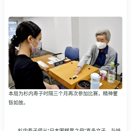
本局为杉内寿子时隔三个月再次参加比赛，精神矍
铄如故。
杉内寿子师从“日本围棋界之母”喜多文子，与妹