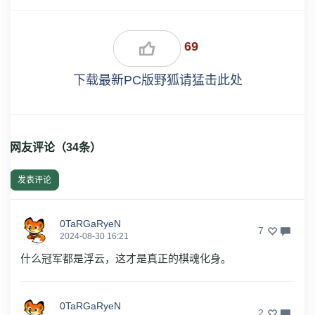
69
下载最新PC版野狐请猛击此处
网友评论（
34
条）
发表评论
0TaRGaRyeN
7
2024-08-30 16:21
什么冠军都是浮云，这才是真正的棋魂化身。
0TaRGaRyeN
2