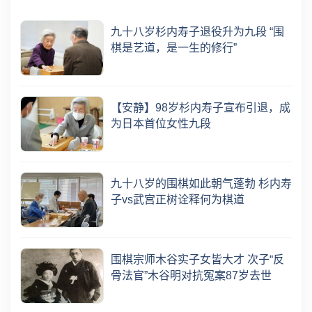
九十八岁杉内寿子退役升为九段 “围
棋是艺道，是一生的修行”
【安静】98岁杉内寿子宣布引退，成
为日本首位女性九段
九十八岁的围棋如此朝气蓬勃 杉内寿
子vs武宫正树诠释何为棋道
围棋宗师木谷实子女皆大才 次子“反
骨法官”木谷明对抗冤案87岁去世