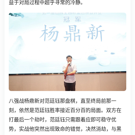
益于对局过程中超乎寻常的冷静。
八强战杨鼎新对范廷钰那盘棋，直至终局前那一
刻，依然是范廷钰胜率接近百分百的局面。双方在
打最后一个劫时，范廷钰只需跟着应即可稳守优
势，实战他突然出现致命的错觉，决然消劫，与黑