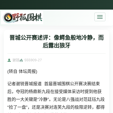
Toggle
navigati
晋城公开赛述评：像鳄鱼般地冷静，而
后露出狼牙
谢锐
5559
09-27
(转自 体坛周报)
记者谢锐晋城报道 首届晋城围棋公开赛决赛结束
后，夺冠的杨鼎新九段在接受媒体采访时提到他获
胜的一大关键是“冷静”。无论是八强战对范廷钰九段
“捡了一盘”，还是决赛对连笑九段的极限逆转，都得