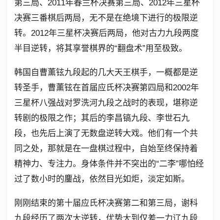
第三局、2011年春兰杯决赛第三局、2012年三星杯
决赛三番棋后两局，无不是在绝境下进行的极限逆
转。2012年三星杯决赛后两局，他对古力九段两度
半目逆转，将其享誉棋界的“翻盘术”用至极致。
韩国自曹薰铉九段起的几大天王棋手，一概都是逆
转圣手，曹薰铉在首届应氏杯决赛第四局和2002年
三星杯八强战对罗洗河九段之战时的表现，堪称逆
转剧的极限之作；其后的李昌镐九段、李世石九
段，也先后上演了无数盘逆转大戏。他们有一个共
同之处，那就是在一盘棋过程中，自始至终保持着
精神力、专注力。身体条件并不突出的“二李”哪怕经
过了数小时的鏖战，依然目光如炬，淡定如斯。
刚刚结束的第十届应氏杯决赛第二和第三局，谢科
九段经历了两次大逆转，优势大到仅差一力辽九段