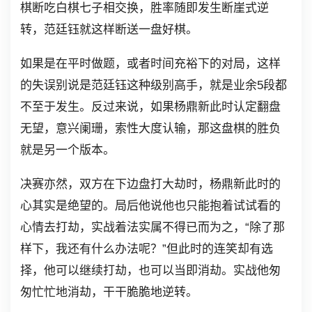
棋断吃白棋七子相交换，胜率随即发生断崖式逆
转，范廷钰就这样断送一盘好棋。
如果是在平时做题，或者时间充裕下的对局，这样
的失误别说是范廷钰这种级别高手，就是业余5段都
不至于发生。反过来说，如果杨鼎新此时认定翻盘
无望，意兴阑珊，索性大度认输，那这盘棋的胜负
就是另一个版本。
决赛亦然，双方在下边盘打大劫时，杨鼎新此时的
心其实是绝望的。局后他说他也只能抱着试试看的
心情去打劫，实战着法实属不得已而为之，“除了那
样下，我还有什么办法呢？”但此时的连笑却有选
择，他可以继续打劫，也可以当即消劫。实战他匆
匆忙忙地消劫，干干脆脆地逆转。