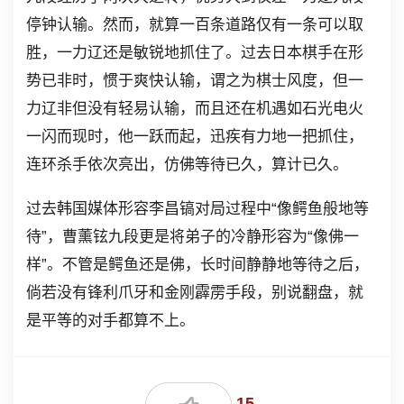
停钟认输。然而，就算一百条道路仅有一条可以取
胜，一力辽还是敏锐地抓住了。过去日本棋手在形
势已非时，惯于爽快认输，谓之为棋士风度，但一
力辽非但没有轻易认输，而且还在机遇如石光电火
一闪而现时，他一跃而起，迅疾有力地一把抓住，
连环杀手依次亮出，仿佛等待已久，算计已久。
过去韩国媒体形容李昌镐对局过程中“像鳄鱼般地等
待”，曹薰铉九段更是将弟子的冷静形容为“像佛一
样”。不管是鳄鱼还是佛，长时间静静地等待之后，
倘若没有锋利爪牙和金刚霹雳手段，别说翻盘，就
是平等的对手都算不上。
15