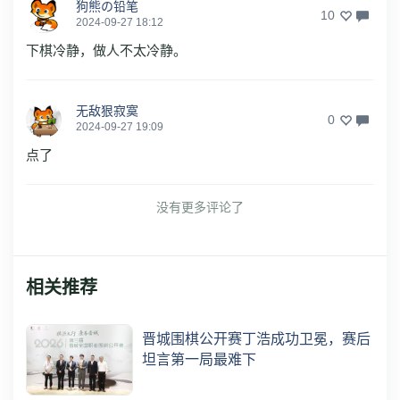
狗熊の铅笔
10
2024-09-27 18:12
下棋冷静，做人不太冷静。
无敌狠寂寞
0
2024-09-27 19:09
点了
没有更多评论了
相关推荐
晋城围棋公开赛丁浩成功卫冕，赛后
坦言第一局最难下