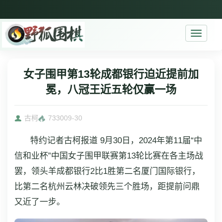
Toggle
navigati
女子围甲第13轮成都银行迫近提前加
冕，八冠王近五轮仅赢一场
古柯
7330
09-30
特约记者古柯报道 9月30日，2024年第11届“中
信和业杯”中国女子围甲联赛第13轮比赛在各主场战
罢，领头羊成都银行2比1胜第二名厦门国际银行，
比第二名杭州云林决破领先三个胜场，距提前问鼎
又近了一步。