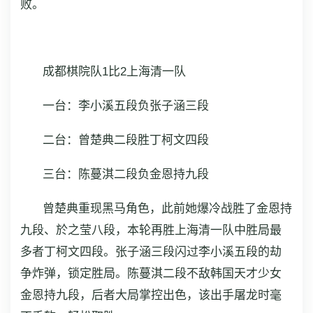
败。
成都棋院队1比2上海清一队
一台：李小溪五段负张子涵三段
二台：曾楚典二段胜丁柯文四段
三台：陈蔓淇二段负金恩持九段
曾楚典重现黑马角色，此前她爆冷战胜了金恩持
九段、於之莹八段，本轮再胜上海清一队中胜局最
多者丁柯文四段。张子涵三段闪过李小溪五段的劫
争炸弹，锁定胜局。陈蔓淇二段不敌韩国天才少女
金恩持九段，后者大局掌控出色，该出手屠龙时毫