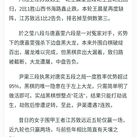
归，2比1胜山西书海路鑫止跌。本轮王晨星再度缺
阵，江苏致远1比2告负，排名掉至倒数第三。
於之莹八段与唐嘉雯六段是一对冤家对手，劣势
下的唐嘉雯强杀下边盘黑大龙，本来外围白棋破绽
百出，屠龙难以完成，但黑棋弈出大漏着，致归路
被截断，大龙遭屠，中盘告负。
尹渠三段执黑对唐奕五段之局一度胜率优势超过
95%，黑棋的唯一隐患在于左上大龙，只需简单明了
做活即可。实战黑棋想整点“花活”，结果只能打劫逃
生，劫败后惨遭逆转。至此，尹渠遭遇7连败。
昔日的女子围甲王者江苏致远近五轮仅赢一场，
近九轮也只赢两场，与前些年相比简直有天壤之