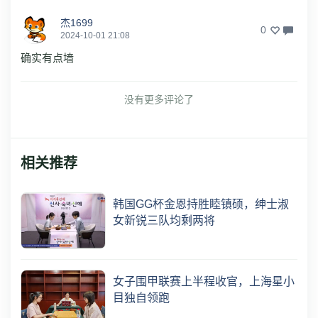
杰1699
0
2024-10-01 21:08
确实有点墙
没有更多评论了
相关推荐
韩国GG杯金恩持胜睦镇硕，绅士淑
女新锐三队均剩两将
女子围甲联赛上半程收官，上海星小
目独自领跑