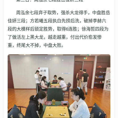
周泓余七段弃子取势，强杀大龙得手，中盘胜岳
佳妍三段；方若曦五段执白先捞后洗，破掉李赫六
段的大模样后锁定胜势，取得6连胜；徐海哲四段为
了做活左上黑大龙，越走越重，付出代价愈发惨
重，终尾大不掉，中盘大败。