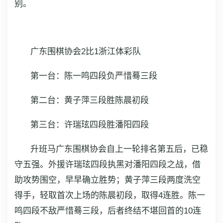
别。
广东围棋协会2比1浙江体彩队
第一台：陈一鸣四段负严惜蓦三段
第二台：黄子萍三段胜陈晨初段
第三台：许瑞玹四段胜潘阳四段
升班马广东围棋协会自上一轮排名第五后，已稳
守五强。外援许瑞玹四段执黑对潘阳四段之战，借
助攻势围空，早早确立胜势；黄子萍三段两度洗空
得手，轻取首次上场的陈晨初段，取得4连胜。陈一
鸣四段不敌严惜蓦三段，后者终结不堪回首的10连