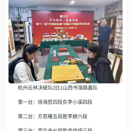
杭州云林决破队2比1山西书海路鑫队
第一台：徐海哲四段负李小溪四段
第二台：方若曦五段胜李赫六段
第三台：周泓余七段胜岳佳妍三段