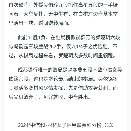
首次缺阵。外援吴侑珍九段抓住高星五段的一手疑
问着，大举反扑，无中生有，在白棋左边盘基本空
里活出一块，瞬间逆转局面。
此前11胜1负、在胜局榜傲视群芳的罗楚玥六段
与冯韵嘉三段鏖战262手，仅以1/4子之优险胜。不
过，从棋局过程来看，罗楚玥大多数时间里领跑。
成都银行唯一的败局是赵奕斐五段不敌小魔女吴
依铭六段，这也是本轮最后结束的棋局。吴依铭将
其灵活多变棋风尽情发挥，先是借助攻势获利，而
后又机敏弃子，见好就收，中盘胜出。
2024“中信和业杯”女子围甲联赛积分榜（13）