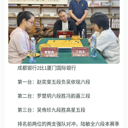
成都银行2比1厦门国际银行
第一台：赵奕斐五段负吴依铭六段
第二台：罗楚玥六段胜冯韵嘉三段
第三台：吴侑珍九段胜高星五段
排名前两位的两支强队对冲，陆敏全六段本赛季