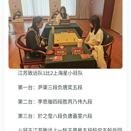
江苏致远队1比2上海星小目队
第一台：尹渠三段负唐奕五段
第二台：李思璇四段胜芮乃伟九段
第三台：於之莹八段负唐嘉雯六段
八冠王江苏致远上一轮王晨星五段轮空五轮后回