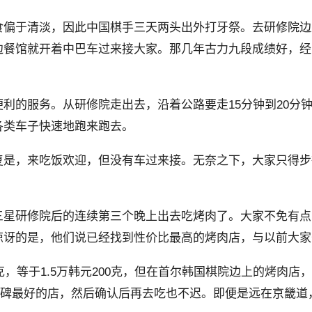
食偏于清淡，因此中国棋手三天两头出外打牙祭。去研修院边
边餐馆就开着中巴车过来接大家。那几年古力九段成绩好，经
利的服务。从研修院走出去，沿着公路要走15分钟到20分
各类车子快速地跑来跑去。
复是，来吃饭欢迎，但没有车过来接。无奈之下，大家只得步
星研修院后的连续第三个晚上出去吃烤肉了。大家不免有点吃
惊讶的是，他们说已经找到性价比最高的烤肉店，与以前大家
克，等于1.5万韩元200克，但在首尔韩国棋院边上的烤肉
口碑最好的店，然后确认后再去吃也不迟。即便是远在京畿