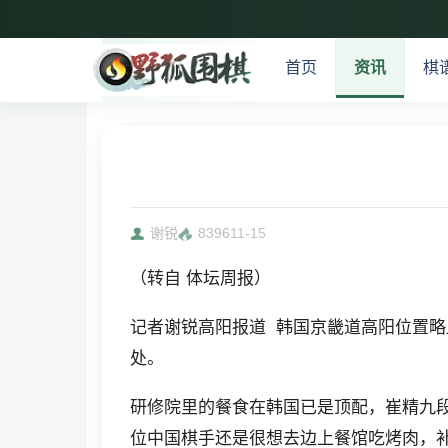
首页
资讯
棋
谢锐
8396
11-15
（转自 体坛周报）
记者谢锐高阳报道 韩国京畿道高阳位置
处。
研修院里的餐食在韩国已是顶配，崔精九段
位中国棋手还是很想去边上餐馆吃烤肉，