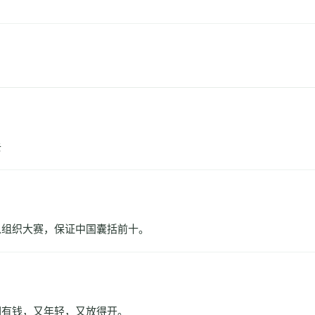
去
以组织大赛，保证中国囊括前十。
们有钱，又年轻，又放得开。