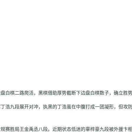
）
边盘白棋二路爬活，黑棋借助厚势截断下边盘白棋数子，确立胜
军丁浩九段展开对冲，执黑的丁浩虽在中腹打成一团凝形，但攻
常规赛胜局王金禹丞八段。近期状态低迷的辜梓豪九段被外援卞