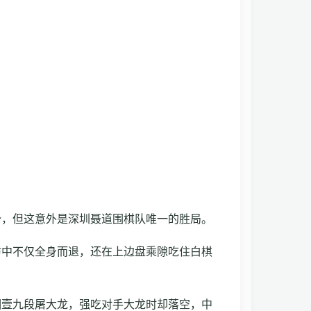
势，但这意外是深圳聂道围棋队唯一的胜局。
防中不仅全身而退，还在上边盘乘隙吃住白棋
相壹九段屠大龙，强吃对手大龙时却落空，中