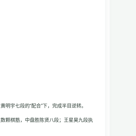
黄明宇七段的“配合”下，完成半目逆转。
棋数颗棋筋，中盘胜陈贤八段；王星昊九段执