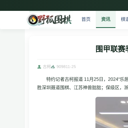
首页
资讯
棋
围甲联赛
古柯
9098
11-25
特约记者古柯报道 11月25日，202
胜深圳聂道围棋、江苏神兽朏朏；保级区，浙