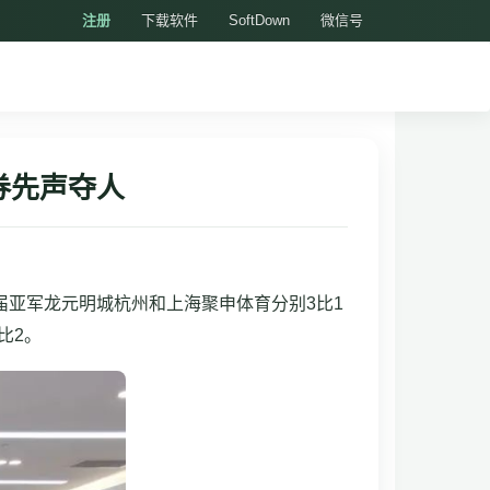
注册
下载软件
SoftDown
微信号
券先声夺人
上届亚军龙元明城杭州和上海聚申体育分别3比1
比2。