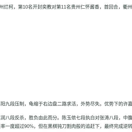
衢州烂柯，第10名开封奕教对第11名贵州仁怀酱香，首回合，衢
）
嘉阳九段压制，龟缩于右边盘二路求活，外势尽失。优势下的许
其润八段反杀，胜负由此而分。陈玉侬七段执白对张涛八段，中
率一度超过90%，但在黑棋钝刀割肉般的追赶下，最终完成逆