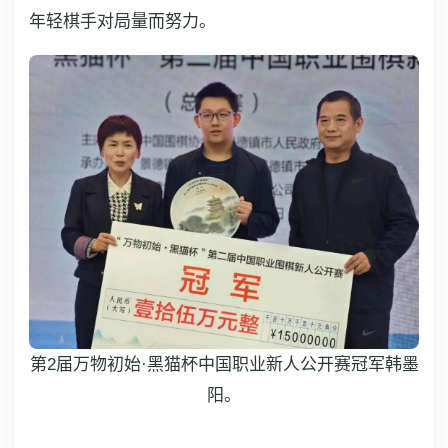
年轻棋手对局量而努力。
第2届万物初始·黑猫杯中国职业新人公开赛冠军韩墨
阳。