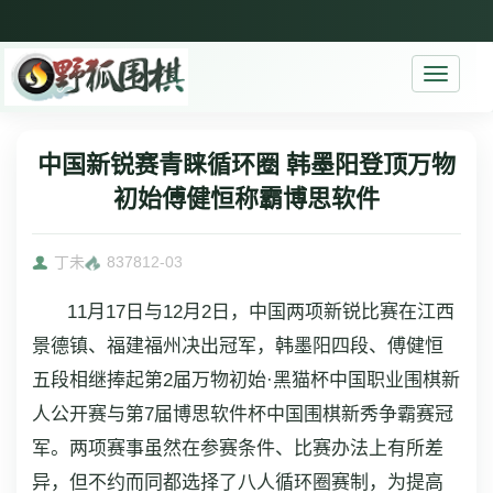
Toggle
navigati
中国新锐赛青睐循环圈 韩墨阳登顶万物
初始傅健恒称霸博思软件
丁未
8378
12-03
11月17日与12月2日，中国两项新锐比赛在江西
景德镇、福建福州决出冠军，韩墨阳四段、傅健恒
五段相继捧起第2届万物初始·黑猫杯中国职业围棋新
人公开赛与第7届博思软件杯中国围棋新秀争霸赛冠
军。两项赛事虽然在参赛条件、比赛办法上有所差
异，但不约而同都选择了八人循环圈赛制，为提高