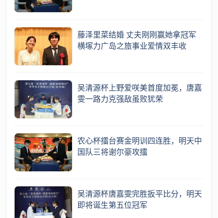
藤泽里菜结婚 丈夫刚刚赢她拿冠军
横塚力广岛之旅事业爱情双丰收
吴清源杯上野爱咲美首度加冕，唐嘉
雯一路力克强敌虽败犹荣
农心杯擂台赛金明训四连胜，明天中
国队三将谢尔豪攻擂
吴清源杯唐嘉雯完胜扳平比分，明天
即将诞生第五位冠军