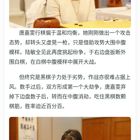
唐嘉雯行棋偏于温和均衡，她刚刚做出一个攻击
态势，却转头又虚晃一枪，只是借助攻势大围中腹
模样。陆敏全见此再度挑起纷争，于右边盘扳断外
围白棋，在白棋中腹模样中展开大战。
但终究是黑棋子力处于劣势，作战亦很难占据上
风。数手过后，双方形成第一个大劫争，唐嘉雯弃
掉下边盘数子后，转而在中腹消劫，吃住黑棋数颗
棋筋，胜率迫近百分百。