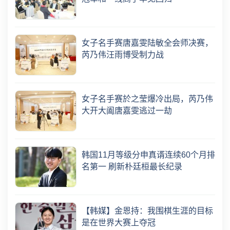
女子名手赛唐嘉雯陆敏全会师决赛，
芮乃伟汪雨博受制力战
女子名手赛於之莹爆冷出局，芮乃伟
大开大阖唐嘉雯逃过一劫
韩国11月等级分申真谞连续60个月排
名第一 刷新朴廷桓最长纪录
【韩媒】金恩持：我围棋生涯的目标
是在世界大赛上夺冠