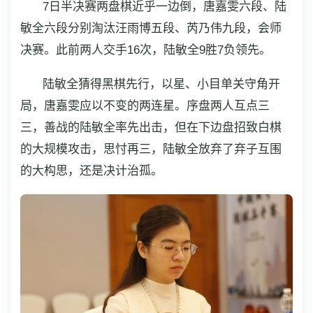
7日半决赛两盘棋近乎一边倒，唐嘉雯六段、陆
敏全六段分别淘汰汪雨博五段、芮乃伟九段，会师
决赛。此前两人交手16次，陆敏全9胜7负领先。
陆敏全猜得黑棋先行，以星、小目单关守角开
局，唐嘉雯应以不变的两连星。序盘两人互点三
三，善战的陆敏全率先出击，但在下边盘招致白棋
的大规模攻击，思忖再三，陆敏全放弃了弃子互围
的大构思，还是决计治孤。