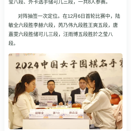
莹八段、外卡选手储可儿三段，一共8人参赛。
对阵抽签一次定位。在12月6日首轮比赛中，陆
敏全六段胜李赫六段，芮乃伟九段胜王爽五段，唐
嘉雯六段胜储可儿三段，汪雨博五段胜於之莹八
段。