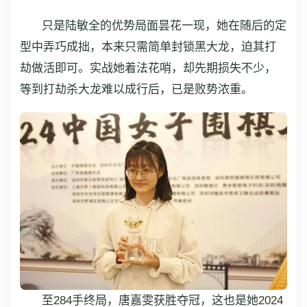
只是陆敏全的优势局面昙花一现，她在随后的定
型中弄巧成拙，本来只需简单封锁黑大龙，迫其打
劫做活即可。实战她着法花哨，却先期损失不少，
等到打劫杀大龙难以成行后，已是败势浓重。
至284手终局，唐嘉雯获胜夺冠，这也是她2024