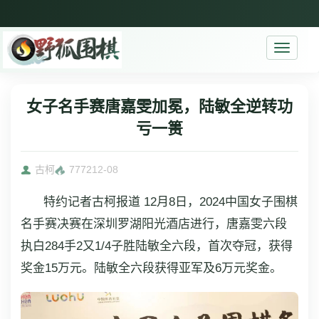
Toggle
navigati
女子名手赛唐嘉雯加冕，陆敏全逆转功
亏一篑
古柯
7772
12-08
特约记者古柯报道 12月8日，2024中国女子围棋
名手赛决赛在深圳罗湖阳光酒店进行，唐嘉雯六段
执白284手2又1/4子胜陆敏全六段，首次夺冠，获得
奖金15万元。陆敏全六段获得亚军及6万元奖金。