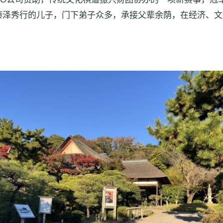
泽秀行的儿子，门下弟子众多，承接父辈余荫，在经济、文