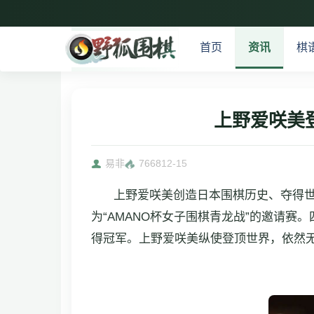
首页
资讯
棋
上野爱咲美
易非
7668
12-15
上野爱咲美创造日本围棋历史、夺得世
为“AMANO杯女子围棋青龙战”的邀请
得冠军。上野爱咲美纵使登顶世界，依然