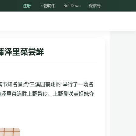
注册
下载软件
SoftDown
微信号
藤泽里菜尝鲜
市知名景点“三溪园鹤翔阁”举行了一场名
的藤泽里菜连胜上野梨纱、上野爱咲美姐妹夺