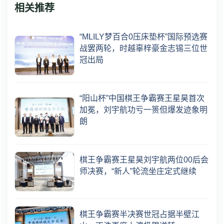
相关推荐
“MLILY梦百合0压床垫杯”国际预选赛
战罢两轮，时越辜梓豪金志锡三位世
冠出局
“阳山杯”中国棋王争霸赛王星昊首次
加冕，刘宇航功亏一篑但爆发迹象明
朗
棋王争霸赛王星昊刘宇航两位00后会
师决赛，“新人”轮流坐庄定式继续
棋王争霸赛半决赛世冠占据半壁江