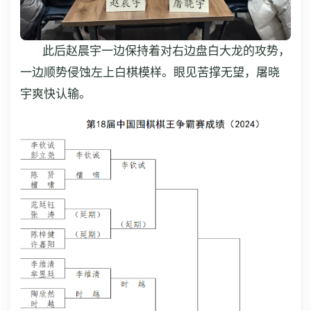
此后赵晨宇一边保持着对右边盘白大龙的攻势，
一边顺势侵蚀左上白棋模样。眼见苦撑无望，屠晓
宇爽快认输。