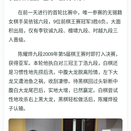
在前一天进行的首轮比赛中，唯一参赛的无锡籍
女棋手吴依铭六段，9位前棋王赛冠军3胜6负，大面
积出局，仅有李钦诚九段、檀啸九段、时越九段三
人晋级。
陈耀烨九段2009年第5届棋王赛时即打入决赛，
获得亚军。本轮他执白对三冠王丁浩九段，白棋还
是习惯性地先捞后洗，中腹大龙脱离险情，左下大
龙又遭池鱼之祸，收刮凄惨。待黑棋回过头斩断中
腹白大龙尾巴后，实地大增，已然赢定。白棋尝试
性地攻杀右上黑大龙，黑棋轻松做活后，陈耀烨投
子认输。