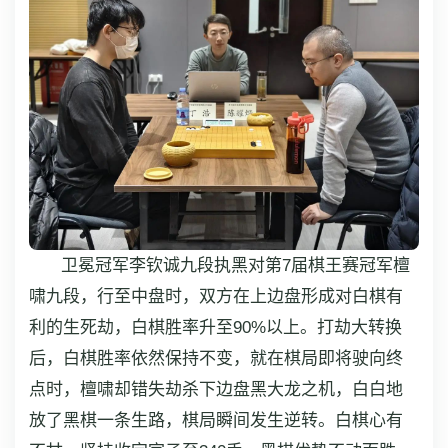
卫冕冠军李钦诚九段执黑对第7届棋王赛冠军檀
啸九段，行至中盘时，双方在上边盘形成对白棋有
利的生死劫，白棋胜率升至90%以上。打劫大转换
后，白棋胜率依然保持不变，就在棋局即将驶向终
点时，檀啸却错失劫杀下边盘黑大龙之机，白白地
放了黑棋一条生路，棋局瞬间发生逆转。白棋心有