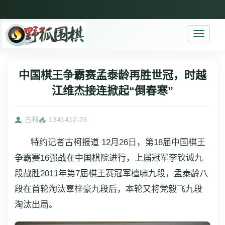
Toggle
navigati
中国棋王争霸赛孟泰龄再胜世冠，时越
江维杰接连掀起“倒春寒”
古柯
13414
12-26
特约记者古柯报道 12月26日，第18届中国棋王
争霸赛16强战在中国棋院进行，上届冠军李钦诚九
段战胜2011年第7届棋王赛冠军檀啸九段，孟泰龄八
段在首轮淘汰辜梓豪九段后，本轮又将党毅飞九段
淘汰出局。