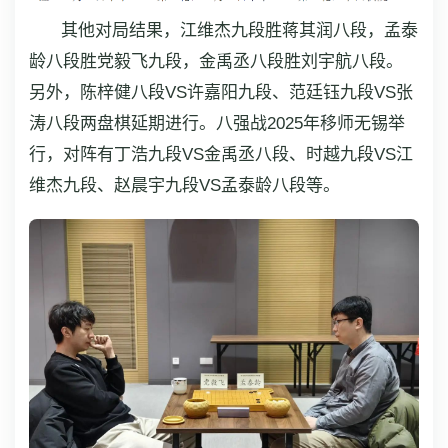
其他对局结果，江维杰九段胜蒋其润八段，孟泰
龄八段胜党毅飞九段，金禹丞八段胜刘宇航八段。
另外，陈梓健八段VS许嘉阳九段、范廷钰九段VS张
涛八段两盘棋延期进行。八强战2025年移师无锡举
行，对阵有丁浩九段VS金禹丞八段、时越九段VS江
维杰九段、赵晨宇九段VS孟泰龄八段等。