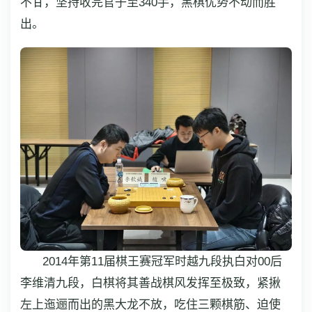
不甘，坚持收完官子至340手，黑棋优势不动而胜
出。
2014年第11届棋王赛冠军时越九段执白对00后
李维清九段，白棋将其善战棋风发挥至极致，紧揪
左上迤逦而出的黑大龙不放，吃住三颗棋筋、迫使