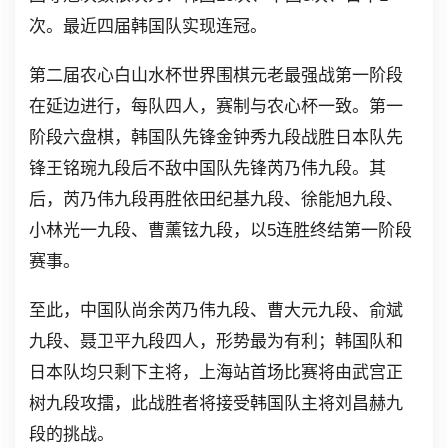
次。最近四届韩国队实现连冠。
第二届农心白山水杯世界围棋元老最强战第一阶段
在延边进行，每队四人，赛制与农心杯一致。第一
阶段六盘棋，韩国队先锋金钟秀九段战胜日本队先
锋王铭琬九段后不敌中国队先锋芮乃伟九段。其
后，芮乃伟九段再胜依田纪基九段、徐能旭九段、
小林光一九段、曹薰铉九段，以5连胜终结第一阶段
赛事。
至此，中国队尚余芮乃伟九段、曹大元九段、俞斌
九段、聂卫平九段四人，形势最为有利；韩国队和
日本队均只剩下主将，上海站首场比赛将由武宫正
树九段攻擂，此战胜者将接受韩国队主将刘昌赫九
段的挑战。