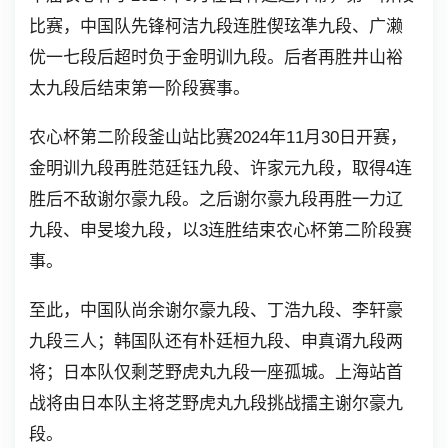
比赛，中国队先锋柯洁九段连胜偰玹凖九段、广濑
优一七段后超时负于金明训九段。后者再胜井山裕
太九段后结束第一阶段赛事。
农心杯第二阶段釜山站比赛2024年11月30日开赛，
金明训九段再胜范廷钰九段、许家元九段，取得4连
胜后不敌谢尔豪九段。之后谢尔豪九段再胜一力辽
九段、申旻埈九段，以3连胜结束农心杯第二阶段赛
事。
至此，中国队尚余谢尔豪九段、丁浩九段、李轩豪
九段三人；韩国队还有朴廷桓九段、申真谞九段两
将；日本队仅剩芝野虎丸九段一座孤城。上海站首
战将由日本队主将芝野虎丸九段挑战擂主谢尔豪九
段。