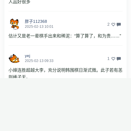
人品好很多
胖子112368
2
2025-02-13 10:01
估计又是老一辈棋手出来和稀泥：“算了算了，和为贵……”
yej
1
2025-02-13 09:33
小婶连胜超越大李，充分说明韩围棋日渐式微。此子若有恙
则棒子无。
那里的黎明
0
2025-02-13 10:38
中国棋手就不能指望棋艺超越此子，只能期望你说的要此子
有恙了是吧？