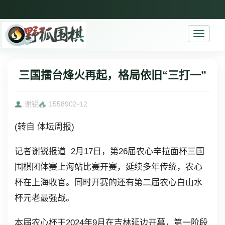
Toggle
navigati
三国擂台烽火再起，格局依旧“三打一”
谢锐
15589
02-12
(转自 体坛周报)
记者谢锐报道 2月17日，第26届农心辛拉面杯三国
围棋团体赛上海站比赛开赛，延续多年传统，农心
杯在上海收官。同时开赛的还有第二届农心白山水
杯元老最强战。
本届农心杯于2024年9月在吉林延边开幕，第一阶段