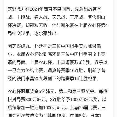
芝野虎丸在2024年简直不堪回首，先后出战碁圣
战、十段战、名人战、天元战、王座战、阿含桐山
杯决赛，却颗粒无收。他与谢尔豪在上届农心杯第4
局中交过手，谢尔豪胜出。
因芝野虎丸、朴廷桓对三位中国棋手实力威慑偏
小，本届农心杯说到底还是三位中国棋手围攻申真
谞的局面。上届农心杯，申真谞豪取6连胜，近乎以
一己之力终结比赛，通算跨赛季16连胜，刷新了曾
经的铁门李昌镐九段创下的跨赛季14连胜纪录。
农心杯冠军奖金5亿韩元，第二和第三零奖金。每盘
棋对局费300万韩元，3连胜给予1000万韩元奖，以
后每增加一胜追加1000万韩元。此前25届比赛，三
国夺冠次数依次为：韩国16次、中国8次、日本1