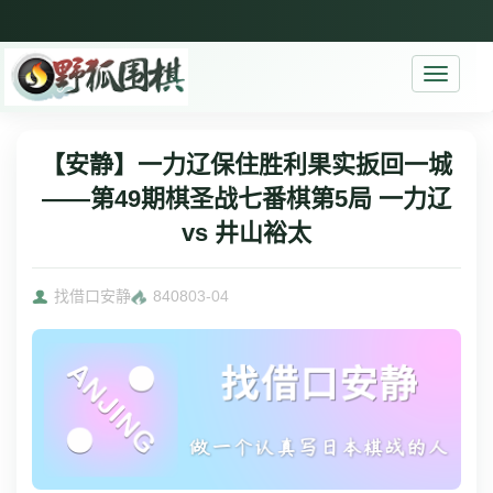
Toggle
navigati
【安静】一力辽保住胜利果实扳回一城
——第49期棋圣战七番棋第5局 一力辽
vs 井山裕太
找借口安静
8408
03-04