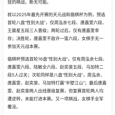
技的棋战，断无可能。
就以2025年最先开赛的天元战和倡棋杯为例，预选
首轮八盘“性别大战”，仅周泓余七段、唐嘉雯六段、
王晨星五段三人晋级；两轮过后，仅有唐嘉雯幸
存；决胜轮，唐嘉雯不敌许一笛六段，女棋手无一
参加天元战本赛。
倡棋杯预选首轮16盘“性别大战”，仅有周泓余七段、
唐嘉雯六段、陆敏全六段、赵奕斐五段、马加特二
段5人过关；次轮同样是八盘“性别大战”，周泓余、
唐嘉雯、赵奕斐、马加特打赢“半壁江山”；最后唐嘉
雯、赵奕斐两人出线晋级复赛，但复赛首轮两人均
遭逆转，未能打进本赛。又一项棋战，女棋手全军
覆没。