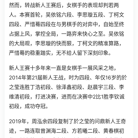
然而，转战新人王赛后，女棋手的表现却判若两
人。本赛首轮，吴依铭六段、李思璇五段、丁柯文
四段、严惜蓦四段在与男棋手的对弈中，自始至终
占据上风，掌控全局，一路弈来快心之至。吴依铭
的大局观，李思璇的快而狠，丁柯文的精准算路，
严惜蓦的稳重踏实，无不给人留下深刻印象。
新人王赛十多年来一直是女棋手一展风采之地，
2014年第21届新人王战，时为四段、年仅16岁的於
之莹连胜丁浩初段、徐泽鑫初段、赵晨宇三段、李
维清初段，打进决赛，进而在决赛中2比1胜李钦诚
初段，成功夺冠。
2019年，周泓余四段复制了於之莹的问鼎新人王奇
迹，一路连取曾渊海二段、方若曦二段、黄春棋初