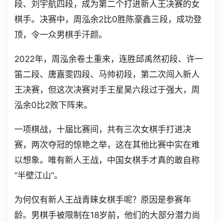
段、刘宇航四段，成为第二个打进新人王决赛的女
棋手。决赛中，周泓余2比0胜陈豪鑫三段，成功登
顶，令一众男棋手汗颜。
2022年，周泓余卷土重来，连胜邱禹然初段、许一
笛二段、唐嘉雯四段、马帅初段，第二次闯入新人
王决赛，但这次决赛对手王星昊六段过于强大，周
泓余0比2败下阵来。
一项棋战，十届比赛间，共有三次女棋手打进决
赛，两次夺冠的惊艳之举，这在其他比赛中实在难
以想象。唯有新人王战，中国女棋手才真的敢自称
“半壁江山”。
为何仅有新人王战青睐女棋手呢？原因是参赛年
龄。男棋手被限制在18岁前，他们的大部分潜力尚