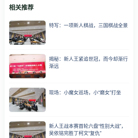
相关推荐
特写：一项新人棋战，三国棋战全景
揭秘：新人王紧追世冠，而今却渐行
渐远
现场：小魔女巡场，小“磨女”打坐
新人王战本赛首轮六盘“性别大战”，
吴依铭完胜丁柯文“复仇”