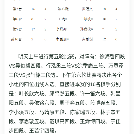
明天上午进行第五轮比赛，对阵有：徐海哲四段
VS吴俊毅四段、行泓丞三段VS涂季康三段、万恩泽
三段VS张轩铭三段等。下午第六轮比赛将决出各个
小组的四位出线人选。直接进本赛的16名棋手分别
是：叶长欣六段、邱禹然五段、许一笛六段、韩墨
阳五段、吴依铭六段、周子弈五段、段博尧五段、
李小溪五段、马靖原五段、陈家瑞五段、林子杰五
段、李思璇五段、戴琪高四段、王舜博四段、于佳
步四段、王若宇四段。