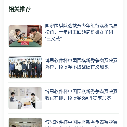
相关推荐
国家围棋队选拔赛少年组行泓丞高居
榜首，青年组王硕领跑群雄女子组
“三叉戟”
博思软件杯中国围棋新秀争霸赛决赛
落幕，段博尧不败战绩首次加冕
博思软件杯中国围棋新秀争霸赛决赛
收官在即，段博尧6连胜提前加冕
博思软件杯中国围棋新秀争霸赛决赛