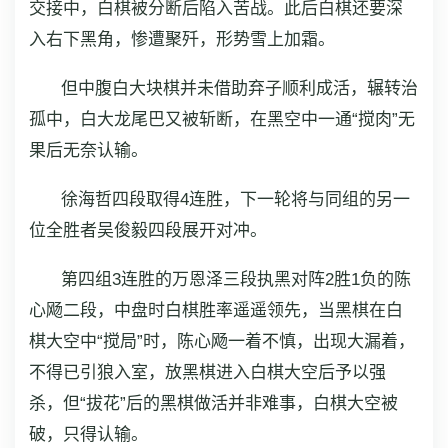
交接中，白棋被分断后陷入苦战。此后白棋还要深
入右下黑角，惨遭聚歼，形势雪上加霜。
但中腹白大块棋并未借助弃子顺利成活，辗转治
孤中，白大龙尾巴又被斩断，在黑空中一通“搅肉”无
果后无奈认输。
徐海哲四段取得4连胜，下一轮将与同组的另一
位全胜者吴俊毅四段展开对冲。
第四组3连胜的万恩泽三段执黑对阵2胜1负的陈
心飏二段，中盘时白棋胜率遥遥领先，当黑棋在白
棋大空中“搅局”时，陈心飏一着不慎，出现大漏着，
不得已引狼入室，放黑棋进入白棋大空后予以强
杀，但“拔花”后的黑棋做活并非难事，白棋大空被
破，只得认输。