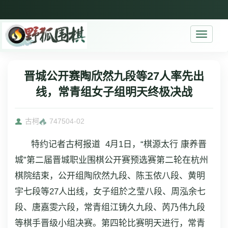
Toggle
navigati
晋城公开赛陶欣然九段等27人率先出
线，常青组女子组明天终极决战
古柯
7475
04-02
特约记者古柯报道 4月1日，“棋源太行 康养晋
城”第二届晋城职业围棋公开赛预选赛第二轮在杭州
棋院结束，公开组陶欣然九段、陈玉侬八段、黄明
宇七段等27人出线，女子组於之莹八段、周泓余七
段、唐嘉雯六段，常青组江铸久九段、芮乃伟九段
等棋手晋级小组决赛。第四轮比赛明天进行，常青