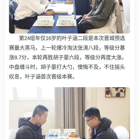
第24组年仅16岁的叶子涵二段是本次晋城预选
赛最大黑马，上一轮爆冷淘汰张涛八段，等级分暴
涨8.7分，本轮再胜胡子豪六段，等级分再度大涨。
中盘缠斗时，胡子豪打大勺，懊悔不及，不住摇头
叹息，叶子涵首次晋级本赛。