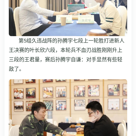
第5组久违战阵的孙腾宇七段上一轮胜打进新人
王决赛的叶长欣六段，本轮兵不血刃战胜刚刚升上
三段的王君量，赛后孙腾宇自谦：对手显然有些轻
敌了。