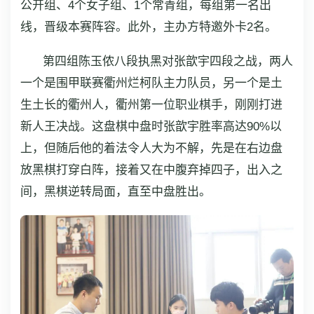
公开组、4个女子组、1个常青组，每组第一名出
线，晋级本赛阵容。此外，主办方特邀外卡2名。
第四组陈玉侬八段执黑对张歆宇四段之战，两人
一个是围甲联赛衢州烂柯队主力队员，另一个是土
生土长的衢州人，衢州第一位职业棋手，刚刚打进
新人王决战。这盘棋中盘时张歆宇胜率高达90%以
上，但随后他的着法令人大为不解，先是在右边盘
放黑棋打穿白阵，接着又在中腹弃掉四子，出入之
间，黑棋逆转局面，直至中盘胜出。