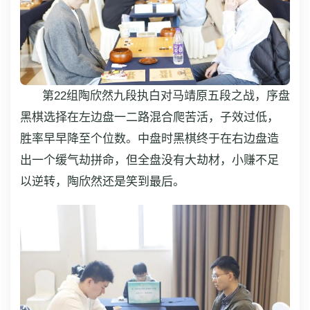
第22组陶欣然九段执白对马靖原五段之战，序盘
黑棋选择在左边盘一二路混合爬苦活，子效过低，
胜率早早降至个位数。中盘时黑棋终于在右边盘造
出一个缓气劫拼命，但全盘没有大劫材，小赚不足
以逆转，陶欣然还是笑到最后。