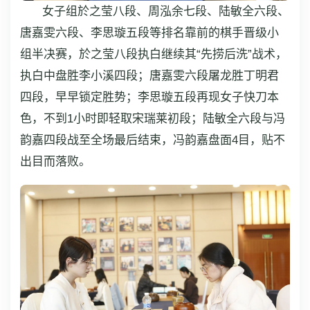
女子组於之莹八段、周泓余七段、陆敏全六段、
唐嘉雯六段、李思璇五段等排名靠前的棋手晋级小
组半决赛，於之莹八段执白继续其“先捞后洗”战术，
执白中盘胜李小溪四段；唐嘉雯六段屠龙胜丁明君
四段，早早锁定胜势；李思璇五段再现女子快刀本
色，不到1小时即轻取宋瑞莱初段；陆敏全六段与冯
韵嘉四段战至全场最后结束，冯韵嘉盘面4目，贴不
出目而落败。