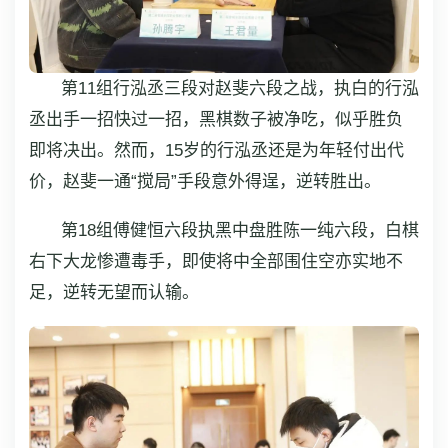
第11组行泓丞三段对赵斐六段之战，执白的行泓
丞出手一招快过一招，黑棋数子被净吃，似乎胜负
即将决出。然而，15岁的行泓丞还是为年轻付出代
价，赵斐一通“搅局”手段意外得逞，逆转胜出。
第18组傅健恒六段执黑中盘胜陈一纯六段，白棋
右下大龙惨遭毒手，即使将中全部围住空亦实地不
足，逆转无望而认输。