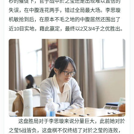
秒的催促下，官子战中於之莹还是出现难以置信的
失误，在中腹连花两手，错过全局最大场。李思璇
机敏抢到后，在原本不毛之地的中腹居然还围出了
近10目实地，藉此赢定，最终以2又3/4子之优胜出。
这盘胜局对于李思璇来说分量巨大，此前她对於
之莹5战皆负，这盘棋不仅终结了对於之莹的连败，