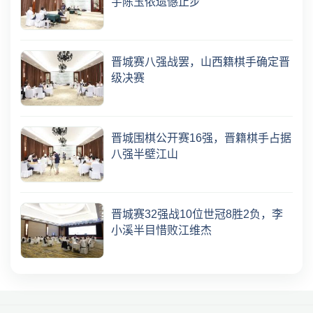
宇陈玉侬遗憾止步
晋城赛八强战罢，山西籍棋手确定晋
级决赛
晋城围棋公开赛16强，晋籍棋手占据
八强半壁江山
晋城赛32强战10位世冠8胜2负，李
小溪半目惜败江维杰