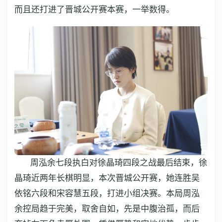
而且还打进了晋城公开赛本赛，一举数得。
周泓余七段执白对徐晶琦四段之战最后结束，徐
晶琦近两年长棋明显，本次晋城公开赛，她连胜吴
依铭六段和宋容慧五段，打进小组决赛。本局周泓
余控局趋于完美，取舍自如，先是中腹治孤，而后