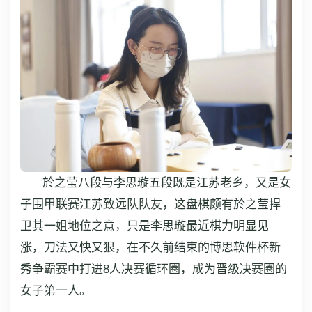
於之莹八段与李思璇五段既是江苏老乡，又是女
子围甲联赛江苏致远队队友，这盘棋颇有於之莹捍
卫其一姐地位之意，只是李思璇最近棋力明显见
涨，刀法又快又狠，在不久前结束的博思软件杯新
秀争霸赛中打进8人决赛循环圈，成为晋级决赛圈的
女子第一人。