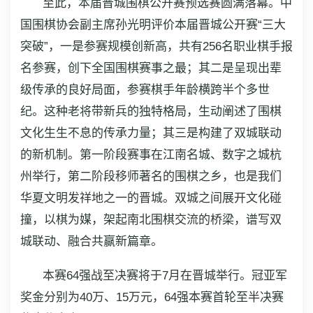
至此，本届晋城围棋公开赛预选赛圆满落幕。中
国围棋协会副主席孙光明评价本届晋城公开赛“三大
突破”，一是参赛规模创新高，共有256名职业棋手报
名参赛，创下全国围棋赛事之最；其二是呈现出辈
级传承的良好局面，参赛棋手年龄横跨半个多世
纪。这种老将带新兵的独特格局，生动阐述了围棋
文化生生不息的传承力量；其三是构建了双城联动
的新机制。第一阶段赛事在江南名城、数字之城杭
州举行，第二阶段移师著名的围棋之乡，也是我们
华夏文明发祥地之一的晋城。双城之间展开文化碰
撞，以棋为媒，架起南北围棋交流的桥梁，谱写双
城联动、融合共赢新篇章。
本赛64强战至决赛将于7月在晋城举行。冠亚军
奖金分别为40万、15万元，64强本赛首轮至半决赛