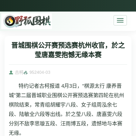
Toggle
navigati
晋城围棋公开赛预选赛杭州收官，於之
莹唐嘉雯抱憾无缘本赛
古柯
9524
04-03
特约记者古柯报道 4月3日，“棋源太行 康养晋
城”第二届晋城职业围棋公开赛预选赛第四轮在杭州
棋院结束，常青组胡耀宇八段、女子组周泓余七
段、陆敏全六段等出线。於之莹八段、唐嘉雯六段
分别不敌李思璇五段、汪雨博五段，遗憾地与本赛
无缘。