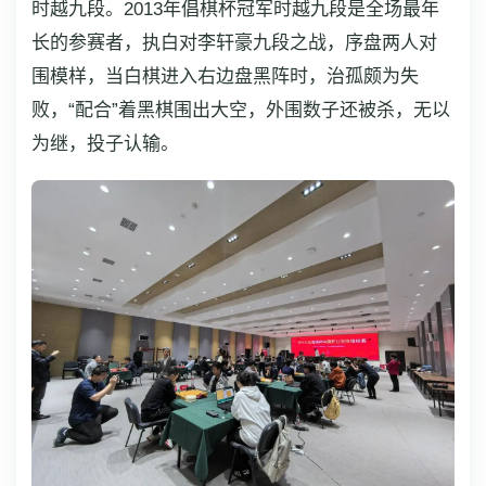
时越九段。2013年倡棋杯冠军时越九段是全场最年
长的参赛者，执白对李轩豪九段之战，序盘两人对
围模样，当白棋进入右边盘黑阵时，治孤颇为失
败，“配合”着黑棋围出大空，外围数子还被杀，无以
为继，投子认输。