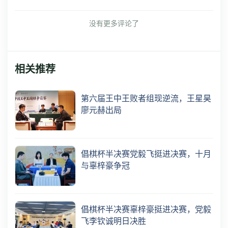
没有更多评论了
相关推荐
第六届王中王败者组现逆流，王星昊
廖元赫出局
倡棋杯半决赛党毅飞挺进决赛，十月
与辜梓豪争冠
倡棋杯半决赛辜梓豪挺进决赛，党毅
飞李钦诚明日决胜