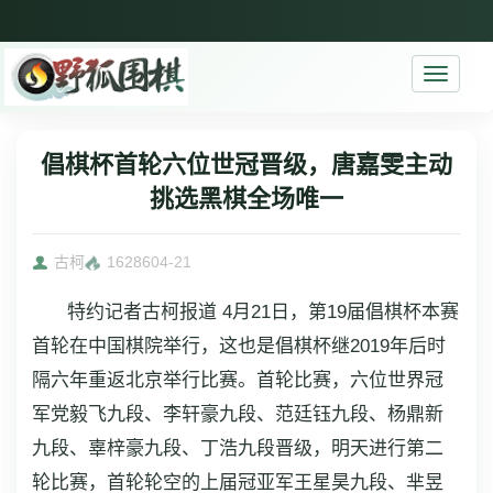
Toggle
navigati
倡棋杯首轮六位世冠晋级，唐嘉雯主动
挑选黑棋全场唯一
古柯
16286
04-21
特约记者古柯报道 4月21日，第19届倡棋杯本赛
首轮在中国棋院举行，这也是倡棋杯继2019年后时
隔六年重返北京举行比赛。首轮比赛，六位世界冠
军党毅飞九段、李轩豪九段、范廷钰九段、杨鼎新
九段、辜梓豪九段、丁浩九段晋级，明天进行第二
轮比赛，首轮轮空的上届冠亚军王星昊九段、芈昱