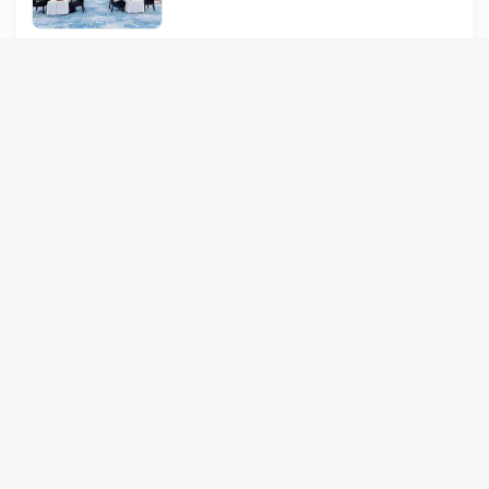
16期野狐人气争霸赛四强确定两席，
王星昊屠龙卞相壹
倡棋杯半决赛李钦诚速胜党毅飞，辜
梓豪屠龙芈昱廷
北京野狐世纪技术有限公司 Copyright(C)
2026
All Rights reserved.
京ICP备09066251号
京公网安备 11010102002237号
全国文化市场统一举报电话：12318