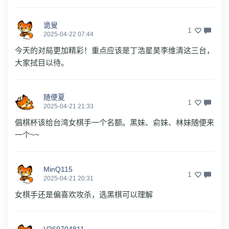
诡叟
1
2025-04-22 07:44
今天的对局更加精彩！重点应该是丁浩星昊李维清这三台，
大家拭目以待。
随便夏
1
2025-04-21 21:33
倡棋杯该给台湾女棋手一个名额。黑妹、俞妹、林妹随便来
一个~~
MinQ115
1
2025-04-21 20:31
女棋手还是偏喜欢攻杀，选黑棋可以理解
V269704811