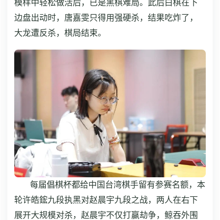
模样中轻松做活后，已是黑棋难局。此后白棋在下
边盘出动时，唐嘉雯只得用强硬杀，结果吃炸了，
大龙遭反杀，棋局结束。
每届倡棋杯都给中国台湾棋手留有参赛名额，本
轮许皓鋐九段执黑对赵晨宇九段之战，两人在右下
展开大规模对杀，赵晨宇不仅打赢劫争，鲸吞外围