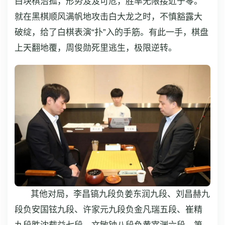
白块棋治孤，形势岌岌可危，胜率无限接近于零。
就在黑棋顺风满帆地攻击白大龙之时，不慎豁露大
破绽，给了白棋表演“扑”入的手筋。有此一手，棋盘
上天翻地覆，周俊勋死里逃生，极限逆转。
其他对局，李昌镐九段负姜东润九段、刘昌赫九
段负安国铉九段、许家元九段负金凡瑞五段、崔精