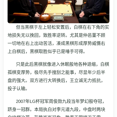
但当黑棋于左上轻松安置后，白棋在右下角的实
地损失无以挽回，致胜率逆转。尤其是仲邑菫不顾
一切地在右上出动苦活，凑成黑棋形成厚势威慑右
上白棋后，黑棋取胜似乎已是唾手可得。
只是此后黑棋就像进入休眠般地各种退缩，白棋
孤棋变厚势，极尽先手搜刮之能事，尽显年少后半
盘的强大。双方进行大转换后，王立诚无力抵抗，
投子认输。
2007年LG杯冠军周俊勋九段当年梦幻般夺冠，
跻身一冠群。本局执白对李元道九段，中盘时两块