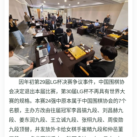
因年初第29届LG杯决赛争议事件，中国围棋协
会决定退出本届比赛，第30届LG杯不再具有世界大
赛的规格。本赛24强中原本属于中国围棋协会的7个
名额，主办方改由往届冠军李昌镐九段、刘昌赫九
段、姜东润九段、王立诚九段、张栩九段、周俊勋
九段顶替，并发放外卡给女棋手崔精九段和仲邑菫