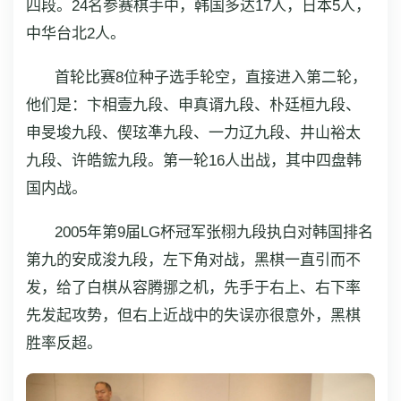
四段。24名参赛棋手中，韩国多达17人，日本5人，
中华台北2人。
首轮比赛8位种子选手轮空，直接进入第二轮，
他们是：卞相壹九段、申真谞九段、朴廷桓九段、
申旻埈九段、偰玹凖九段、一力辽九段、井山裕太
九段、许皓鋐九段。第一轮16人出战，其中四盘韩
国内战。
2005年第9届LG杯冠军张栩九段执白对韩国排名
第九的安成浚九段，左下角对战，黑棋一直引而不
发，给了白棋从容腾挪之机，先手于右上、右下率
先发起攻势，但右上近战中的失误亦很意外，黑棋
胜率反超。