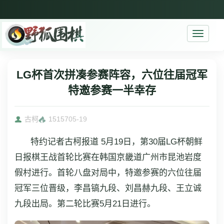
Toggle
navigati
LG杯首次拼凑参赛阵容，六位往届冠军
特邀参赛一半幸存
古柯
15157
05-19
特约记者古柯报道 5月19日，第30届LG杯朝鲜
日报棋王战首轮比赛在韩国京畿道广州市昆池岩度
假村进行。首轮八盘对局中，特邀参赛的六位往届
冠军三位晋级，李昌镐九段、刘昌赫九段、王立诚
九段出局。第二轮比赛5月21日进行。