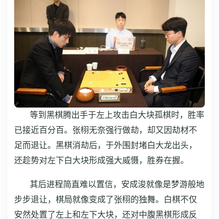
等到黑棋腾出手于左上攻击白大块孤棋时，胜率
已接近百分百。张栩无奈强行做劫，却又因劫材不
足而退让。黑棋消劫后，于外围封堵白大龙出头，
还趁势对左下白大块形成强大威慑，胜券在握。
其后进程简直难以置信，安成浚就像是梦游般地
步步退让，棋局就像变成了张栩的独舞。白棋不仅
安然处置了左上和左下大块，还对中腹黑棋形成反