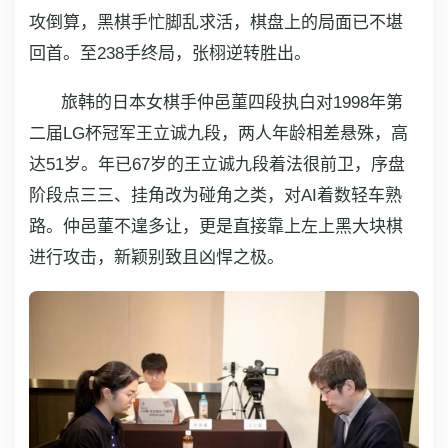
攻倒算，黑棋手忙脚乱求活，棋盘上的局面已不堪
回首。至238手终局，张栩逆转胜出。
旅韩的日本女棋手仲邑菫四段执白对1998年第
二届LG杯冠军王立诚九段，两人年龄相差悬殊，高
达51岁。年已67岁的王立诚九段着法很前卫，序盘
阶段点三三、挂角改为碰角之类，对AI着数轻车熟
路。仲邑菫不遑多让，更是直接靠上左上黑大块棋
进行攻击，新颖别致且凶悍之极。