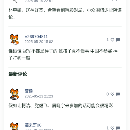
2025-05-19 22:51
朴申碰，辽神好签，希望看到精彩对局，小众围棋少些阴谋
论。
V269704811
1
2025-05-20 15:02
谁碰谁 冠军不都是棒子的 这孩子真不懂事 中国不参赛 棒
子打狗一般
最新评论
蔹椴
0
2025-05-23 21:23
假如让柯洁、党毅飞、屠晓宇来参加的话可能会很精彩
福来哥06
1