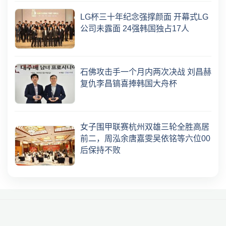
LG杯三十年纪念强撑颜面 开幕式LG
公司未露面 24强韩国独占17人
石佛攻击手一个月内两次决战 刘昌赫
复仇李昌镐喜捧韩国大舟杯
女子围甲联赛杭州双雄三轮全胜高居
前二，周泓余唐嘉雯吴依铭等六位00
后保持不败