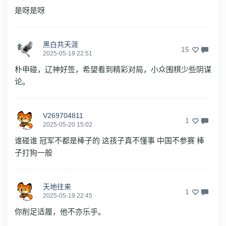
是呀是呀
黑白共天涯
15
2025-05-19 22:51
朴申碰，辽神好签，希望看到精彩对局，小众围棋少些阴谋
论。
V269704811
1
2025-05-20 15:02
谁碰谁 冠军不都是棒子的 这孩子真不懂事 中国不参赛 棒
子打狗一般
天地往来
1
2025-05-19 22:45
你削足适履，他不亦乐乎。