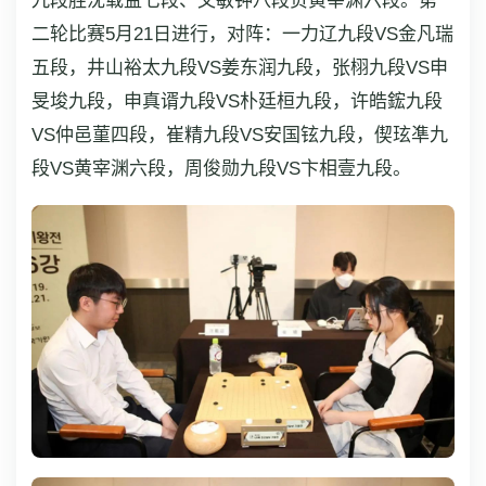
九段胜沈载益七段、文敏钟八段负黄宰渊六段。第
二轮比赛5月21日进行，对阵：一力辽九段VS金凡瑞
五段，井山裕太九段VS姜东润九段，张栩九段VS申
旻埈九段，申真谞九段VS朴廷桓九段，许皓鋐九段
VS仲邑菫四段，崔精九段VS安国铉九段，偰玹凖九
段VS黄宰渊六段，周俊勋九段VS卞相壹九段。