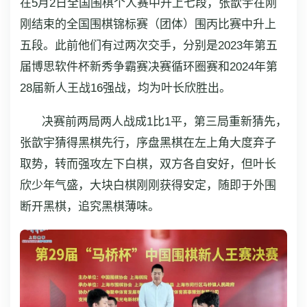
在5月2日全国围棋个人赛中升上七段，张歆宇在刚
刚结束的全国围棋锦标赛（团体）围丙比赛中升上
五段。此前他们有过两次交手，分别是2023年第五
届博思软件杯新秀争霸赛决赛循环圈赛和2024年第
28届新人王战16强战，均为叶长欣胜出。
决赛前两局两人战成1比1平，第三局重新猜先，
张歆宇猜得黑棋先行，序盘黑棋在左上角大度弃子
取势，转而强攻左下白棋，双方各自安好，但叶长
欣少年气盛，大块白棋刚刚获得安定，随即于外围
断开黑棋，追究黑棋薄味。