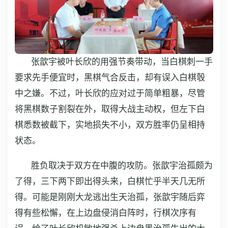
张歆宇被叶长欣的用强节奏带动，当白棋刺一手
要求先手便宜时，黑棋气合反击，却有误入白棋彀
中之嫌。不过，叶长欣的应对过于简单粗暴，尽管
将黑棋数子割裂在外，取得大战主动权，但左下白
棋悉数被截下，实地损失不小，双方胜率仍呈相持
状态。
胜负取决于双方在中腹的攻防。张歆宇治孤颇为
了得，三下两下即出得头来，白棋忙乎半天几无所
得。可能是刚刚大龙逃出生天治孤，张歆宇随后弈
得有些松懈，在上边盘侵消白阵时，行棋次序有