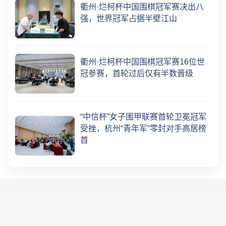
衢州·烂柯杯中国围棋冠军赛决出八
强，世界冠军占据半壁江山
衢州·烂柯杯中国围棋冠军赛16位世
冠参赛，首轮过后仅有半数晋级
“中信杯”女子围甲联赛首轮卫冕冠军
受挫，杭州“青年军”零封对手高居榜
首