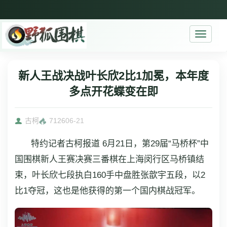
Toggle
navigati
新人王战决战叶长欣2比1加冕，本年度
多点开花蝶变在即
古柯
7126
06-21
特约记者古柯报道 6月21日，第29届“马桥杯”中
国围棋新人王赛决赛三番棋在上海闵行区马桥镇结
束，叶长欣七段执白160手中盘胜张歆宇五段，以2
比1夺冠，这也是他获得的第一个国内棋战冠军。