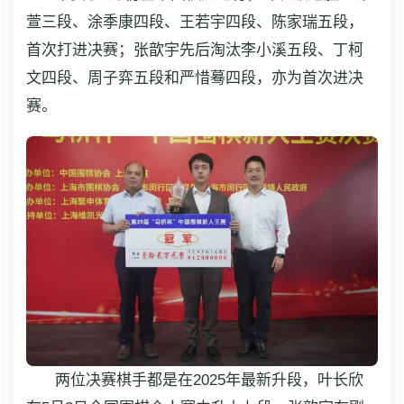
萱三段、涂季康四段、王若宇四段、陈家瑞五段，
首次打进决赛；张歆宇先后淘汰李小溪五段、丁柯
文四段、周子弈五段和严惜蓦四段，亦为首次进决
赛。
两位决赛棋手都是在2025年最新升段，叶长欣