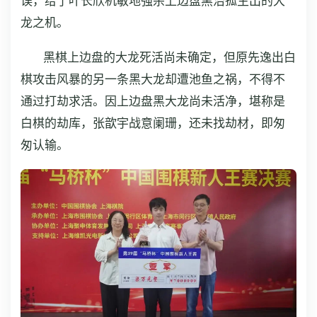
误，给了叶长欣机敏地强杀上边盘黑治孤生出的大
龙之机。
黑棋上边盘的大龙死活尚未确定，但原先逸出白
棋攻击风暴的另一条黑大龙却遭池鱼之祸，不得不
通过打劫求活。因上边盘黑大龙尚未活净，堪称是
白棋的劫库，张歆宇战意阑珊，还未找劫材，即匆
匆认输。