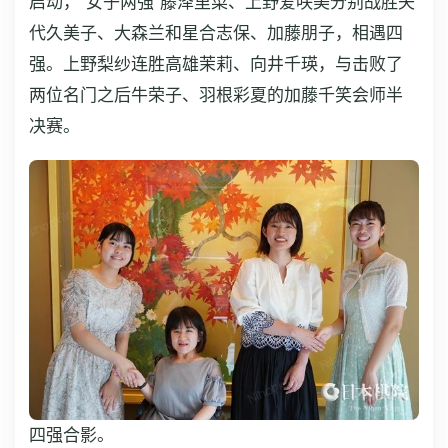
启动，“女子两强”藤泽里菜、上野爱咲美分别战胜矢
代久美子、大森兰和星合志保、加藤朋子，相遇四
强。上野梨纱连胜高雄茉莉、向井千瑛，与击败了
两位名门之后牛荣子、羽根彩夏的加藤千笑会师半
决赛。
四强合影。