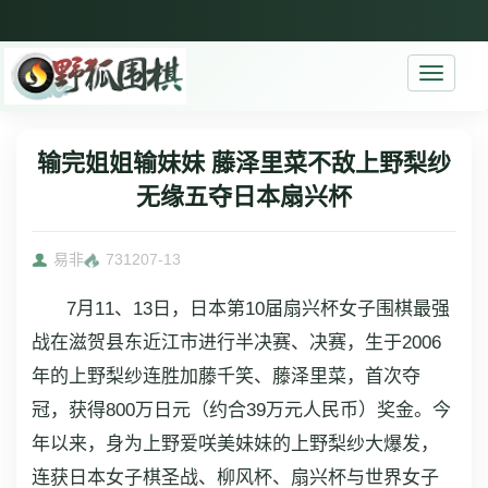
Toggle
navigati
输完姐姐输妹妹 藤泽里菜不敌上野梨纱
无缘五夺日本扇兴杯
易非
7312
07-13
7月11、13日，日本第10届扇兴杯女子围棋最强
战在滋贺县东近江市进行半决赛、决赛，生于2006
年的上野梨纱连胜加藤千笑、藤泽里菜，首次夺
冠，获得800万日元（约合39万元人民币）奖金。今
年以来，身为上野爱咲美妹妹的上野梨纱大爆发，
连获日本女子棋圣战、柳风杯、扇兴杯与世界女子