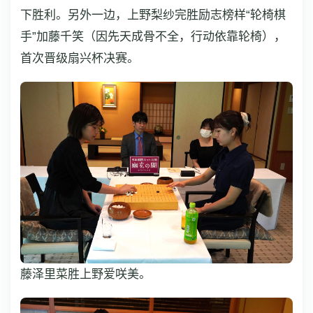
下胜利。另外一边，上野梨纱完胜励志榜样“轮椅棋
手”加藤千笑（因先天成骨不全，行动依靠轮椅），
首次晋级扇兴杯决赛。
藤泽里菜胜上野爱咲美。