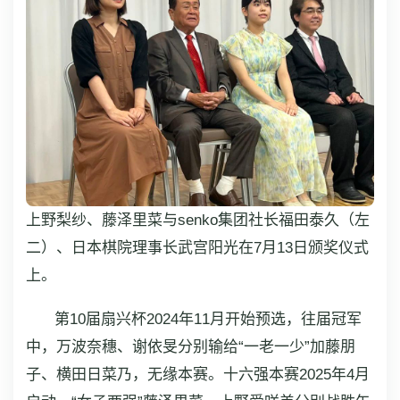
上野梨纱、藤泽里菜与senko集团社长福田泰久（左
二）、日本棋院理事长武宫阳光在7月13日颁奖仪式
上。
第10届扇兴杯2024年11月开始预选，往届冠军
中，万波奈穗、谢依旻分别输给“一老一少”加藤朋
子、横田日菜乃，无缘本赛。十六强本赛2025年4月