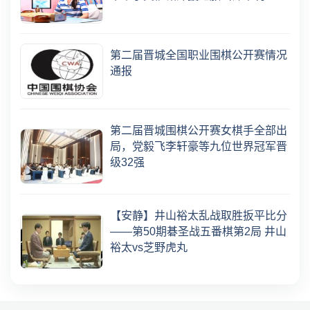
第二届晋城全国职业围棋公开赛情况
通报
第二届晋城围棋公开赛女棋手全部出
局，党毅飞李轩豪等九位世界冠军晋
级32强
【安静】井山裕太乱战取胜扳平比分
——第50期碁圣战五番棋第2局 井山
裕太vs芝野虎丸