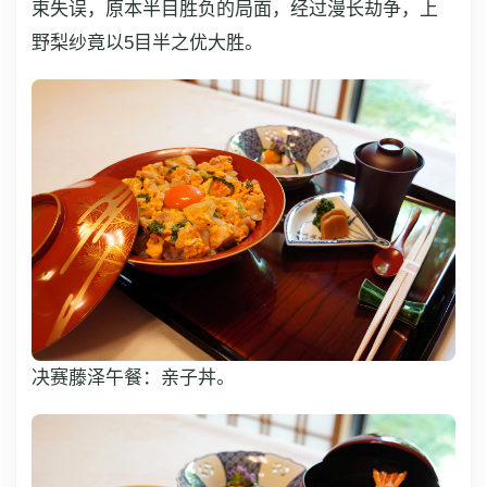
束失误，原本半目胜负的局面，经过漫长劫争，上
野梨纱竟以5目半之优大胜。
决赛藤泽午餐：亲子丼。