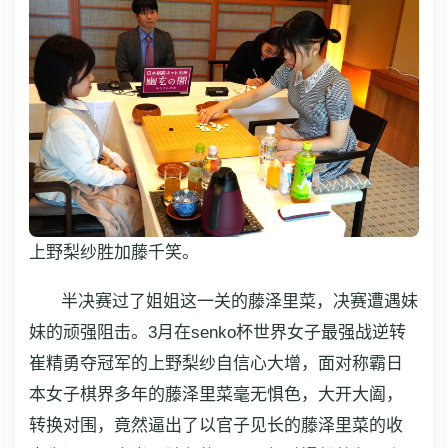
上野梨纱胜加藤千笑。
半决赛过了姐姐这一关的藤泽里菜，决赛遭遇妹
妹的顽强阻击。3月在senko杯世界女子最强战逆转
崔精勇夺冠军的上野梨纱自信心大增，面对称霸日
本女子棋界多年的藤泽里菜毫无惧色，大开大阖，
转换对围，竟然逼出了以官子见长的藤泽里菜的收