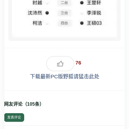
76
下载最新PC版野狐请猛击此处
网友评论（
105
条）
发表评论