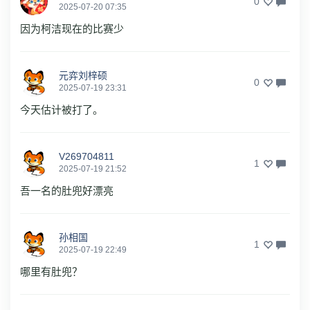
0
2025-07-20 07:35
因为柯洁现在的比赛少
元弈刘梓硕
0
2025-07-19 23:31
今天估计被打了。
V269704811
1
2025-07-19 21:52
吾一名的肚兜好漂亮
孙相国
1
2025-07-19 22:49
哪里有肚兜？