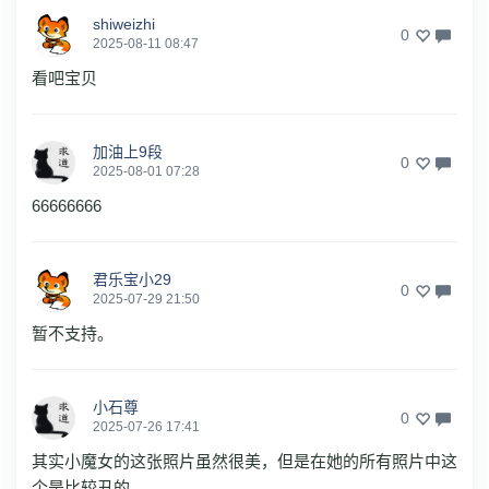
shiweizhi
0
2025-08-11 08:47
看吧宝贝
加油上9段
0
2025-08-01 07:28
66666666
君乐宝小29
0
2025-07-29 21:50
暂不支持。
小石尊
0
2025-07-26 17:41
其实小魔女的这张照片虽然很美，但是在她的所有照片中这
个是比较丑的