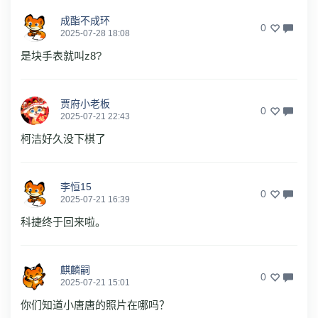
成酯不成环
0
2025-07-28 18:08
是块手表就叫z8?
贾府小老板
0
2025-07-21 22:43
柯洁好久没下棋了
李恒15
0
2025-07-21 16:39
科捷终于回来啦。
麒麟嗣
0
2025-07-21 15:01
你们知道小唐唐的照片在哪吗？