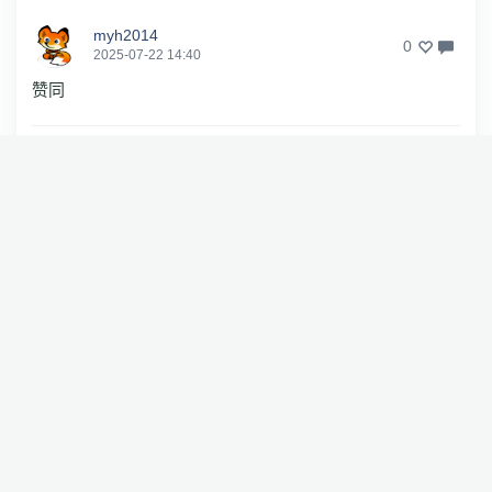
myh2014
0
2025-07-22 14:40
赞同
小石尊
0
2025-07-25 06:21
赞同+1
myh2014
0
2025-07-25 10:27
非常赞同
坦克兵125
0
2025-08-07 21:38
双手赞同