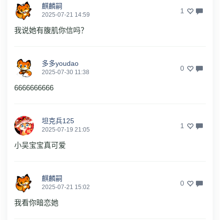
麒麟嗣
1
2025-07-21 14:59
我说她有腹肌你信吗？
多多youdao
0
2025-07-30 11:38
6666666666
坦克兵125
1
2025-07-19 21:05
小吴宝宝真可爱
麒麟嗣
0
2025-07-21 15:02
我看你暗恋她