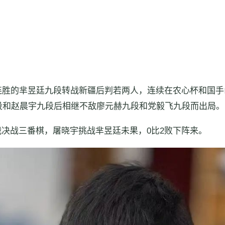
连胜的芈昱廷九段转战新疆后判若两人，连续在农心杯和国手
段和赵晨宇九段后相继不敌廖元赫九段和党毅飞九段而出局。
决战三番棋，屠晓宇挑战芈昱廷未果，0比2败下阵来。