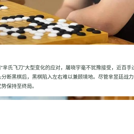
“芈氏飞刀”大型变化的应对，屠晓宇毫不犹豫接受，近百手
头分断黑棋后，黑棋陷入左右难以兼顾境地。尽管芈昱廷战力
优势保持至终局。