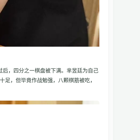
过后，四分之一棋盘被下满。芈昱廷为自己
十足，但毕竟作战勉强，八颗棋筋被吃，