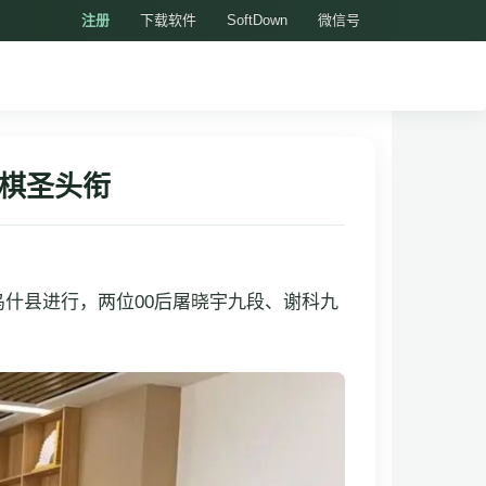
注册
下载软件
SoftDown
微信号
击棋圣头衔
疆乌什县进行，两位00后屠晓宇九段、谢科九