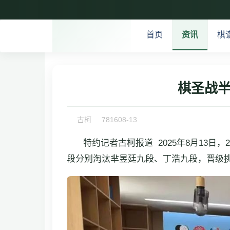
首页
资讯
棋
棋圣战半
古柯
7816
08-13
特约记者古柯报道 2025年8月13日
段分别淘汰芈昱廷九段、丁浩九段，晋级