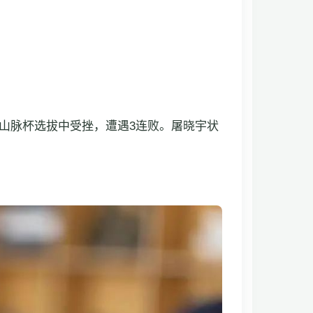
山脉杯选拔中受挫，遭遇3连败。屠晓宇状