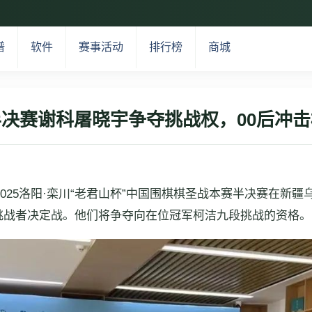
谱
软件
赛事活动
排行榜
商城
决赛谢科屠晓宇争夺挑战权，00后冲
，2025洛阳·栾川“老君山杯”中国围棋棋圣战本赛半决赛在新
挑战者决定战。他们将争夺向在位冠军柯洁九段挑战的资格。