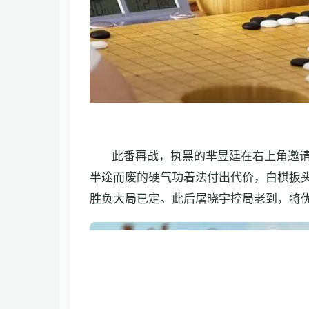
此番再战，执黑的芈昱廷在右上角邀请
半途而废的硬气功着法付出代价，白棋扳
胜负大局已定。此后屠晓宇控局老到，将