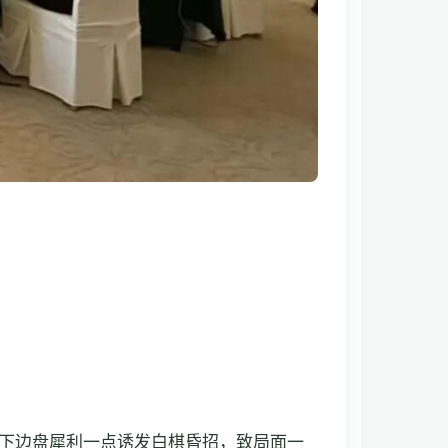
在下边盘犀利一点诱发白棋昏招，致局面一