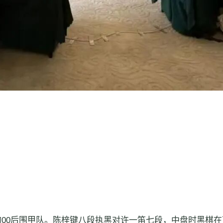
00后围甲队。陈梓键八段执黑对许一笛七段，中盘时黑棋