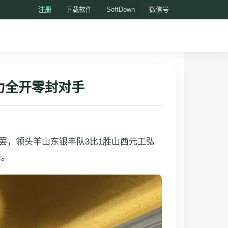
注册
下载软件
SoftDown
微信号
力全开零封对手
战罢，领头羊山东银丰队3比1胜山西元工弘
和。