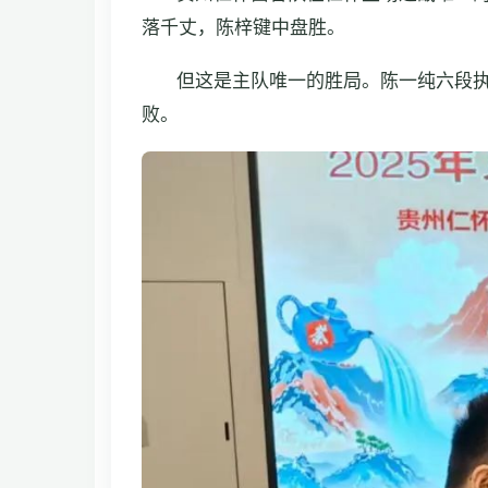
落千丈，陈梓键中盘胜。
但这是主队唯一的胜局。陈一纯六段
败。