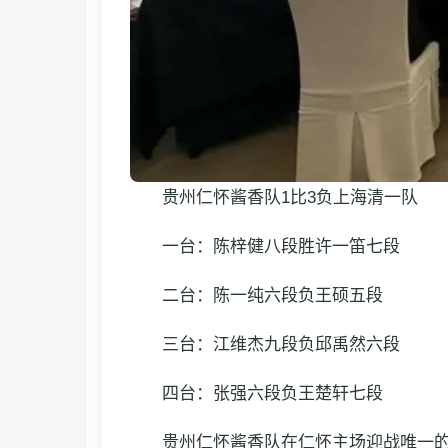
贵州仁怀酱香队1比3负上海清一队
一台：陈梓健八段胜许一笛七段
二台：陈一纯六段负王硕五段
三台：江维杰九段负邱禹然六段
四台：张强六段负王楚轩七段
贵州仁怀酱香队在仁怀主场迎战唯一的