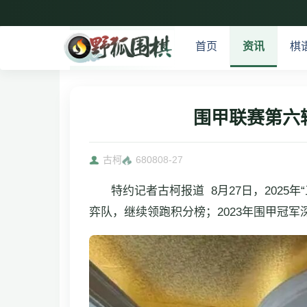
首页
资讯
棋
围甲联赛第六
古柯
6808
08-27
特约记者古柯报道 8月27日，202
弈队，继续领跑积分榜；2023年围甲冠