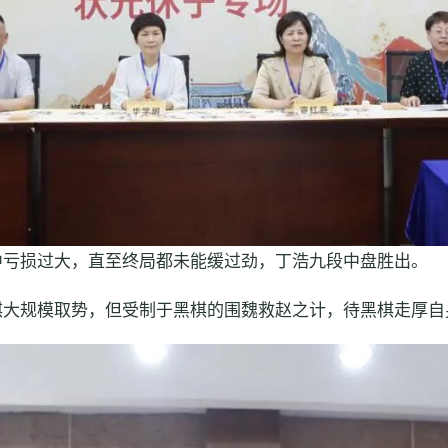
中亏损过大，直至终局都未能缓过劲，丁浩九段中盘胜出。
棋大规模取势，但受制于黑棋的围魏救赵之计，待黑棋走厚自