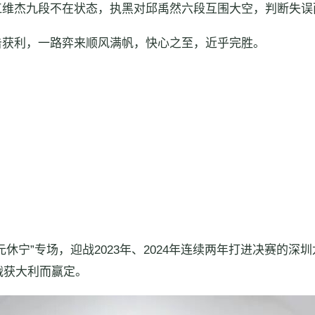
江维杰九段不在状态，执黑对邱禹然六段互围大空，判断失误
击获利，一路弈来顺风满帆，快心之至，近乎完胜。
休宁”专场，迎战2023年、2024年连续两年打进决赛的
战获大利而赢定。