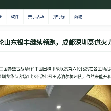
谱
软件
赛事活动
排行榜
商城
轮山东银丰继续领跑，成都深圳聂道火
5年“三国赤壁古战场杯”中国围棋甲级联赛第六轮比赛在各主场
军深圳龙华队客场1比3不敌七冠王苏泊尔杭州队，依然未能开