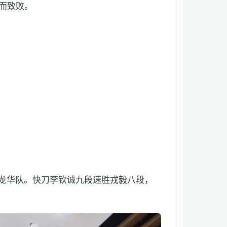
而致败。
深圳龙华队。快刀李钦诚九段速胜戎毅八段，