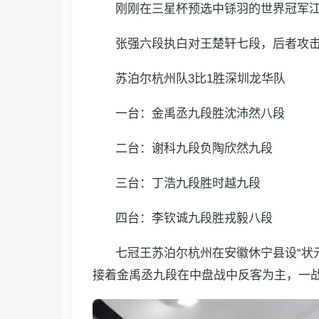
刚刚在三星杯预选中铩羽的世界冠军
张强六段执白对王楚轩七段，后者攻
苏泊尔杭州队3比1胜深圳龙华队
一台：金禹丞九段胜沈沛然八段
二台：谢科九段负陶欣然九段
三台：丁浩九段胜时越九段
四台：李钦诚九段胜戎毅八段
七冠王苏泊尔杭州在安徽休宁县设“状元
接着金禹丞九段在中盘战中反客为主，一