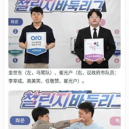
金世东（左，乌鹭队）、崔光户（右，议政府市队员：
李宰成、高美笑、任敬赞、崔光户）。