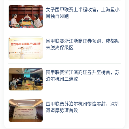
女子围甲联赛上半程收官，上海星小
目独自领跑
围甲联赛浙江浙商证券领跑，成都队
未脱离保级区
围甲联赛浙江浙商证券升至榜首，苏
泊尔杭州三连败
围甲联赛苏泊尔杭州惨遭零封，深圳
聂道厚势遭首败