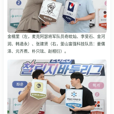
金檽里（左，麦克阿瑟将军队员奇旼灿、李旻石、金河
润、韩遒永）、张建贤（右，釜山富强科技队员：姜儒
泽、元齐焄、朴只玹、赵相衍）。