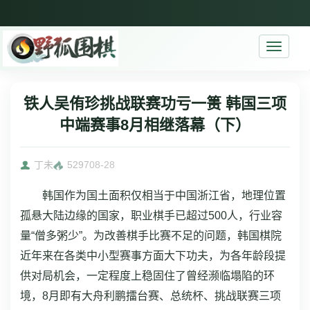
Toggle
navigati
铁人吴侑珍挑战联赛功亏一篑 韩国三项
中端赛事8月相继落幕（下）
丁未
5297
08-28
韩国作为国土面积仅相当于中国浙江省，地理位置
孤悬大陆边缘的国家，职业棋手已超过500人，行业容
量“僧多粥少”。为改善棋手比赛不足的问题，韩国棋院
近年来在各类中小型赛事方面大下功夫，为各年龄段提
供对局机会，一定程度上稳固住了曾经濒临塌陷的环
境，8月即有大舟利鹏擂台赛、总统杯、挑战联赛三项