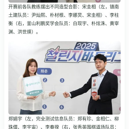
开赛前各队教练摆出不同造型合影：宋圭相（左，镇南
土建队员：尹灿熙、朴材根、李娜炅、宋圭相）、李柱
衡（右，釜山利鹏奖学会队员：白现宇、朴炫洙、黄宰
渊、洪世煐）。
郑娟宇（左，完全测试信息队员：郑有珍、金相仁、柳
珠儇、李宇宙）、李春揆（右，张秀英围棋道场队员：