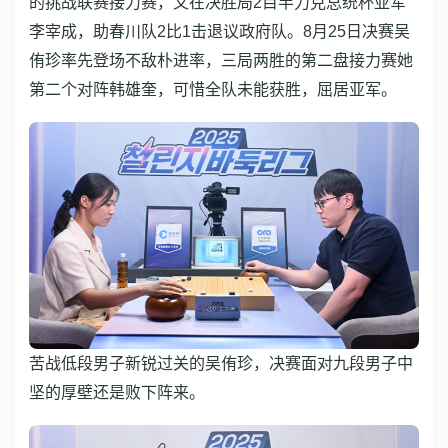
的挑战联赛接力赛，又在决胜局2目半力克总统杯亚军
李宰成，助春川队2比1击退议政府队。8月25日决赛吴
侑珍率先登场不敌朴进率，三局两胜的第二盘接力赛她
第二个对阵韩雄奎，可惜全队未能获胜，屈居亚军。
苦战低段男子新锐过关的吴侑珍，决赛面对九段男子中
坚的厚壁还是败下阵来。