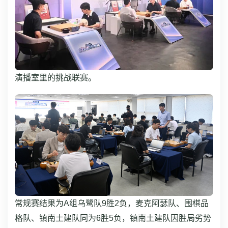
演播室里的挑战联赛。
常规赛结果为A组乌鹭队9胜2负，麦克阿瑟队、围棋品
格队、镇南土建队同为6胜5负，镇南土建队因胜局劣势