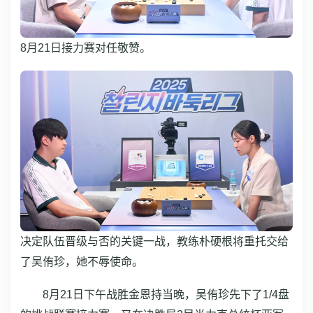
8月21日接力赛对任敬赞。
决定队伍晋级与否的关键一战，教练朴硬根将重托交给
了吴侑珍，她不辱使命。
8月21日下午战胜金恩持当晚，吴侑珍先下了1/4盘