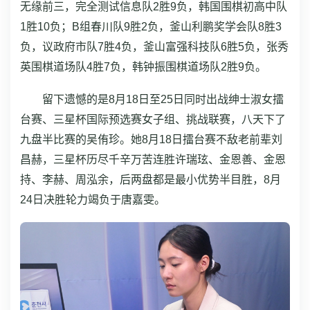
无缘前三，完全测试信息队2胜9负，韩国围棋初高中队
1胜10负；B组春川队9胜2负，釜山利鹏奖学会队8胜3
负，议政府市队7胜4负，釜山富强科技队6胜5负，张秀
英围棋道场队4胜7负，韩钟振围棋道场队2胜9负。
留下遗憾的是8月18日至25日同时出战绅士淑女擂
台赛、三星杯国际预选赛女子组、挑战联赛，八天下了
九盘半比赛的吴侑珍。她8月18日擂台赛不敌老前辈刘
昌赫，三星杯历尽千辛万苦连胜许瑞玹、金恩善、金恩
持、李赫、周泓余，后两盘都是最小优势半目胜，8月
24日决胜轮力竭负于唐嘉雯。