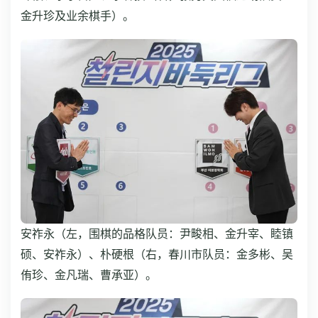
金升珍及业余棋手）。
安祚永（左，围棋的品格队员：尹畯相、金升宰、睦镇
硕、安祚永）、朴硬根（右，春川市队员：金多彬、吴
侑珍、金凡瑞、曹承亚）。