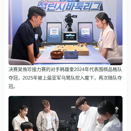
决赛吴侑珍接力赛的对手韩雄奎2024年代表围棋品格队
夺冠，2025年被上届亚军乌鹭队挖入麾下，再次随队夺
冠。