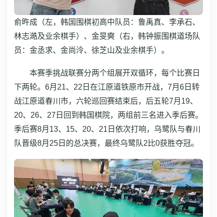
俞旿成（左，韩国围棋初高中队员：鲁禹真、李承石、
林志澔及业余棋手）、金旻奭（右，韩钟振围棋道场队
员：金丞求、金尚泠、徐芝山及业余棋手）。
本赛季挑战联赛分两个组展开双循环，每个比赛日
下两轮。6月21、22日在江原道铁原市开战，7月6日转
战江原道春川市，六轮巡回赛结束后，后五轮7月19、
20、26、27日回到韩国棋院，两组前三名进入季后赛。
季后赛8月13、15、20、21日依次打响，乌鹭队与春川
队晋级8月25日的总决赛，最终乌鹭队2比0获胜夺冠。