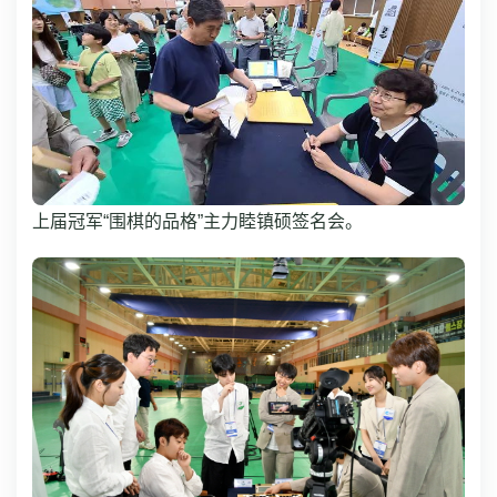
上届冠军“围棋的品格”主力睦镇硕签名会。