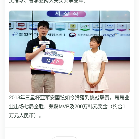
吴侑珍、曹承亚两大美女共享亚军。
2018年三星杯亚军安国铉如今滑落到挑战联赛，兢兢业
业出场七局全胜，荣获MVP及20
0万韩元奖金（约合1
万元人民币）。