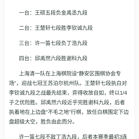
一台：王硕五段负金禹丞九段
二台：王楚轩七段胜李钦诚九段
三台：许一笛七段负丁浩九段
四台：邱禹然六段胜谢科九段
上海清一队在上海棋院设“静安区围棋协会专
场”，迎战七冠王苏泊尔杭州队。王楚轩七段执白对
李钦诚九段之战最先结束，弈得收放自如，终以1/4
子之优险胜。邱禹然六段近乎完胜谢科九段，后者
执着地在上边盘“不毛之地”行棋，放任白棋围定下边
盘超级大空，胜负由此而分。
许一笛七段不敌丁浩九段，后者本赛季最初3连