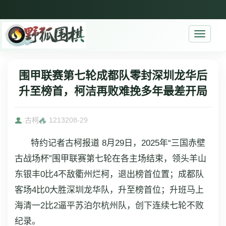
Toggle
navigati
围甲联赛第七轮成都队零封深圳龙华后
升至榜首，柯洁再败难挽多年最差开局
古柯
12132
08-29
特约记者古柯报道 8月29日，2025年“三国赤壁
古战场杯”围甲联赛第七轮在各主场结束，领头羊山
东银丰0比4不敌衢州烂柯，退出榜首位置；成都队
客场4比0大胜深圳龙华队，升至榜首位；升班马上
海清一2比2逼平苏泊尔杭州队，创下连续七轮不败
纪录。