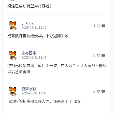
柯洁已成功转型为打游戏！
yh100a
1
2025-08-31 15:10
成都队阵容超级豪华，不夺冠即失败
空亦宦浮
0
2025-08-31 12:41
你柯已转型成功，最后圈一波，在因为个人让大家都不舒服
以后急流勇退
孤梦冰影
0
2025-08-31 12:37
深圳棋院招揽那么多人才。还是派上了用场。