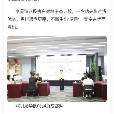
李昊潼八段执白对林子杰五段，一盘功夫棋难辨
优劣，黑棋通盘更厚，不断生出“暗目”，实空占优而
胜出。
深圳龙华队0比4负成都队