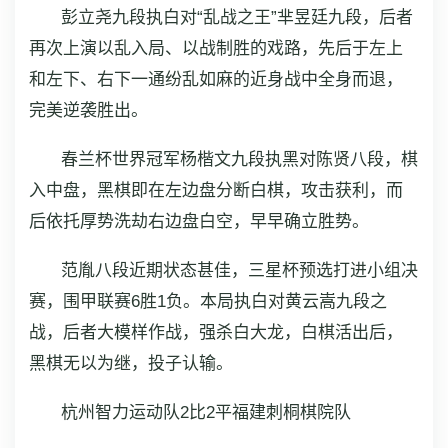
彭立尧九段执白对“乱战之王”芈昱廷九段，后者
再次上演以乱入局、以战制胜的戏路，先后于左上
和左下、右下一通纷乱如麻的近身战中全身而退，
完美逆袭胜出。
春兰杯世界冠军杨楷文九段执黑对陈贤八段，棋
入中盘，黑棋即在左边盘分断白棋，攻击获利，而
后依托厚势洗劫右边盘白空，早早确立胜势。
范胤八段近期状态甚佳，三星杯预选打进小组决
赛，围甲联赛6胜1负。本局执白对黄云嵩九段之
战，后者大模样作战，强杀白大龙，白棋活出后，
黑棋无以为继，投子认输。
杭州智力运动队2比2平福建刺桐棋院队