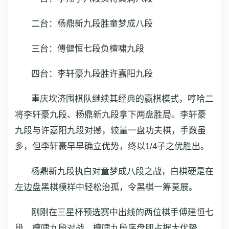
二台：杨鼎新九段胜童梦成八段
三台：傅健恒七段负檀啸九段
四台：李轩豪九段胜许嘉阳九段
重庆坎济围棋队继续其经典的赢棋模式，哼哈二
将李轩豪九段、杨鼎新九段拿下两盘胜局。李轩豪
九段与许嘉阳九段对撼，较量一盘功夫棋，手数虽
多，但李轩豪早早确立优势，终以1/4子之优胜出。
杨鼎新九段执白对童梦成八段之战，白棋硬是在
左边盘黑棋模样中轻松治孤，令黑棋一筹莫展。
刚刚在三星杯预选赛中出线的两位棋手傅建恒七
段、檀啸九段对战，檀啸九段序盘即占据大优势，