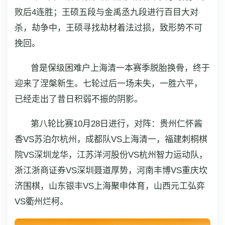
败后4连胜；王硕五段与金禹丞九段进行百目大对
杀，劫争中，王硕寻找劫材着法过损，致形势不可
挽回。
曾是保级困难户上海清一本赛季脱胎换骨，终于
迎来了涅槃新生。七轮过后一场未失，一胜六平，
已经走出了昔日积弱不振的阴影。
第八轮比赛10月28日进行，对阵：贵州仁怀酱
香VS苏泊尔杭州，成都队VS上海清一，福建刺桐棋
院VS深圳龙华，江苏洋河股份VS杭州智力运动队，
浙江浙商证券VS深圳聂道厚势，河南丰博VS重庆坎
济围棋，山东银丰VS上海聚申体育，山西元工弘弈
VS衢州烂柯。