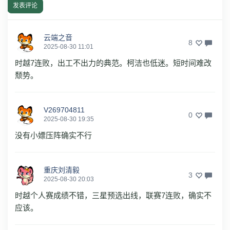
发表评论
云端之音
8
2025-08-30 11:01
时越7连败，出工不出力的典范。柯洁也低迷。短时间难改
颓势。
V269704811
0
2025-08-30 19:35
没有小嫖压阵确实不行
重庆刘清毅
3
2025-08-30 20:03
时越个人赛成绩不错，三星预选出线，联赛7连败，确实不
应该。