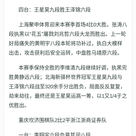
四台：王星昊九段胜王泽锦六段
上海聚申体育迎来本赛季首场4比0大胜。张涛八
段执黑以“花五”屠戮刘兆哲六段大龙而胜出。上一轮
好局痛失的黄明宇八段本轮将功补过，执白大模样
出击，攻击获利后安全运转，中盘胜马靖原六段。
本赛季保持全胜的李维清九段继续好调，执黑完
胜黄静远六段；北海新驿杯世界冠军王星昊九段与
王泽锦六段战至320余手分出胜负，局面反反复复，
劫来劫往，最终还是王星昊运高一筹，以1又1/4子之
优胜出。
重庆坎济围棋队2比2平浙江浙商证券队
一台：李翔宇六段负蒋其润八段