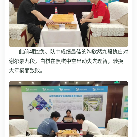
此前4胜2负、队中成绩最佳的陶欣然九段执白对
谢尔豪九段，白棋在黑棋中空出动失去理智，转换
大亏损而致败。