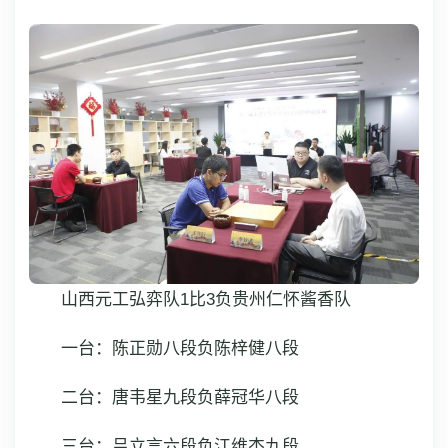
山西元工弘弈队1比3负贵州仁怀酱香队
一台：陈正勋八段负陈梓健八段
二台：唐韦星九段负薛冠华八段
三台：吕立言六段负江维杰九段