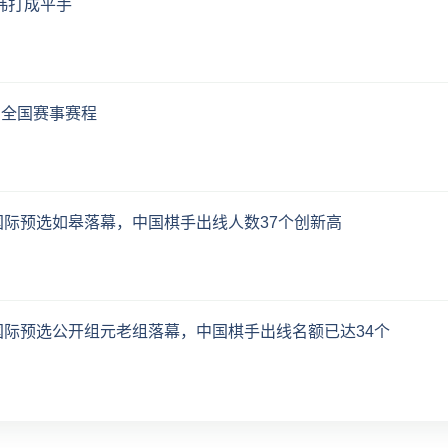
韩打成平手
、全国赛事赛程
杯”国际预选如皋落幕，中国棋手出线人数37个创新高
杯”国际预选公开组元老组落幕，中国棋手出线名额已达34个