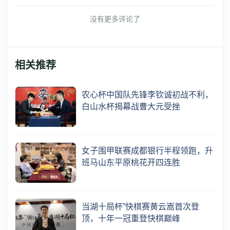
没有更多评论了
相关推荐
农心杯中国队先锋李钦诚初战不利，
白山水杯揭幕战曹大元受挫
女子围甲联赛成都银行半程领跑，升
班马山东平原桃花开四连胜
当湖十局杯”快棋赛黄云嵩首次登
顶，十年一冠重登快棋巅峰