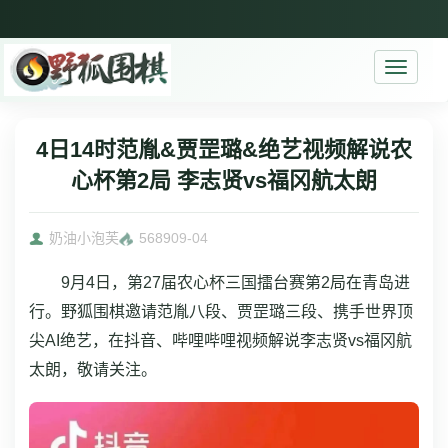
Toggle
navigati
4日14时范胤&贾罡璐&绝艺视频解说农
心杯第2局 李志贤vs福冈航太朗
奶油小泡芙
5689
09-04
9月4日，第27届农心杯三国擂台赛第2局在青岛进
行。野狐围棋邀请范胤八段、贾罡璐三段、携手世界顶
尖AI绝艺，在抖音、哔哩哔哩视频解说李志贤vs福冈航
太朗，敬请关注。