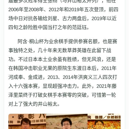
届最多次冠军得主张栩（与井山裕太并列），他在
2006年至2008年、2012年和2019年五次登顶，前四
场中日对抗各输给刘星、古力两盘后，2019年以近
四旬之龄险胜中国当打之年的范廷钰。
阿含·桐山杯为业余棋手提供参赛名额，也是赛
事独特之处，几十年来无数草莽英雄在此留下战
功。不过日本本土业余虽有胜绩，但无风浪，还是
在韩国冲击职业无果的原院生东渡日本后，2011年
河成奉、金成进，2013、2014年洪爽义三人四次打
入十六强本赛，显现超强冲击力。此外，2021年藤
泽里菜终于打破女棋手本赛零的突破，可惜第一轮
对上了强大的井山裕太。