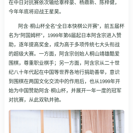
在中日对抗赛依次输给辜梓豪、杨鼎新、陈梓健，
今年年底将迎战王星昊。
阿含·桐山杯全名“全日本快棋公开赛”，前五届杯
名为“阿国姆杯”，1999年第6届起日本阿含宗进入赞
助，逐年提高奖金，成为高于多项传统七大头衔战
的超级大赛。一方面，阿含宗创始人桐山靖雄酷爱
围棋，尊重职业棋手；另一方面，阿含宗从二十世
纪八十年代起在中国等世界各地行捐助善举，意识
到围棋在两国文化交流中的作用后，也从1999年开
始为中国赞助阿含·桐山杯，并展开一年一度的冠军
对抗赛，从此双轨并驰。