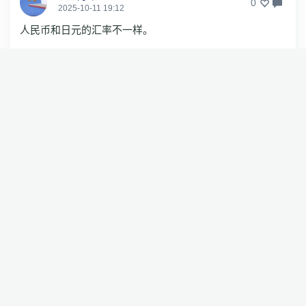
0
2025-10-11 19:12
人民币和日元的汇率不一样。
ty棋客
0
2025-10-03 20:21
“诸多原因”——野心造就的大气候是重要原因吧。
曹家荣1
0
2025-10-03 19:02
沙发
没有更多评论了
相关推荐