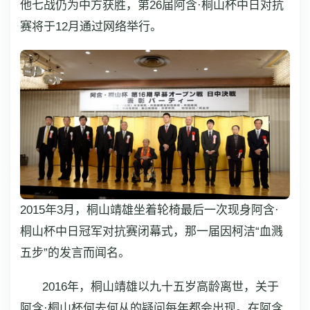
他七战仍为中方获胜，第26届阿含·桐山杯中日对抗
赛将于12月通过网络举行。
2015年3月，桐山靖雄坐着轮椅最后一次现身阿含·
桐山杯中日冠军对抗赛闭幕式，那一届因柯洁“血溅
五步”的发言而闻名。
2016年，桐山靖雄以九十五岁高龄离世，关于
阿含·桐山杯何去何从的疑问每年都会出现。在阿含