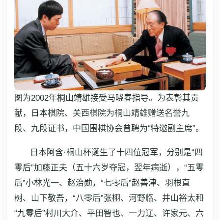
图为2002年桐山靖雄接受马晓春指导。为表彰其贡
献，日本棋院、关西棋院为桐山靖雄赠送名誉九
段、九段证书，中国围棋协会曾聘为“特邀副主席”。
日本阿含·桐山杯诞生了十四位冠军，分别是“四
零后”加藤正夫（五十六岁夺冠，翌年病逝），“五零
后”小林光一、赵治勋，“七零后”赵善津、羽根直
树、山下敬吾，“八零后”张栩、河野临、井山裕太和
“九零后”村川大介、平田智也、一力辽、许家元、六