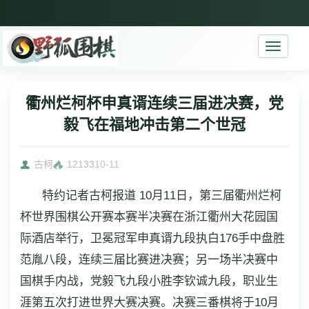
Toggle
navigati
衢州烂柯杯申真谞连续三届进决赛，党
毅飞在福地冲击第二个世冠
古柯
12133
10-11
特约记者古柯报道 10月11日，第三届衢州烂柯
杯世界围棋公开赛本赛半决赛在浙江衢州大花园国
际酒店举行，卫冕冠军申真谞九段执白176手中盘胜
范胤八段，连续三届比赛进决赛；另一场半决赛中
国棋手内战，党毅飞九段小胜李钦诚九段，职业生
涯第五次打进世界大赛决赛。决赛三番棋将于10月