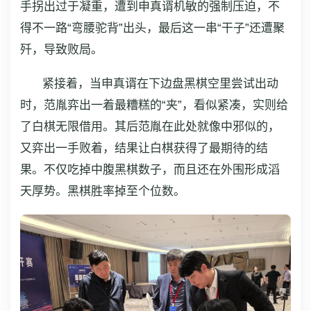
手拐出过于凝重，遭到申真谞机敏的强制压迫，不
得不一路“弯腰驼背”出头，最后这一串“干子”还遭聚
歼，导致败局。
紧接着，当申真谞在下边盘黑棋空里尝试出动
时，范胤弈出一着最糟糕的“夹”，看似紧凑，实则给
了白棋无限借用。其后范胤在此处就像中邪似的，
又弈出一手败着，结果让白棋获得了最期待的结
果。不仅吃掉中腹黑棋数子，而且还在外围形成滔
天厚势。黑棋胜率掉至个位数。