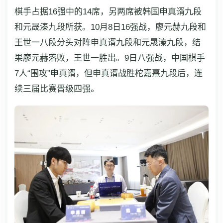
棋手占据16强中的14席，另两席被韩国申真谞九段
和元晟溱九段所获。10月8日16强战，廖元赫九段和
王世一八段分头对阵申真谞九段和元晟溱九段，结
果廖元赫落败，王世一胜出。9日八强战，中国棋手
7人“围攻”申真谞，但申真谞战胜柁嘉熹九段后，连
续三届比赛晋级四强。