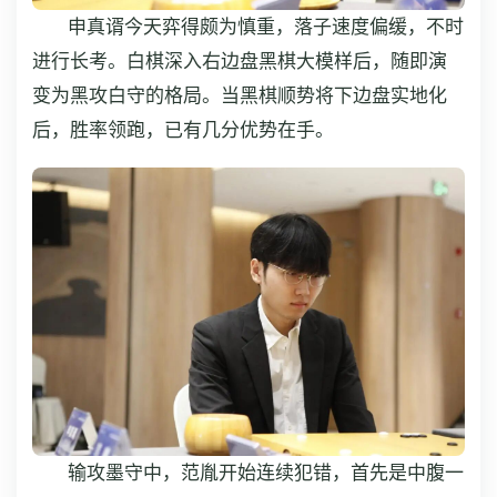
申真谞今天弈得颇为慎重，落子速度偏缓，不时
进行长考。白棋深入右边盘黑棋大模样后，随即演
变为黑攻白守的格局。当黑棋顺势将下边盘实地化
后，胜率领跑，已有几分优势在手。
输攻墨守中，范胤开始连续犯错，首先是中腹一