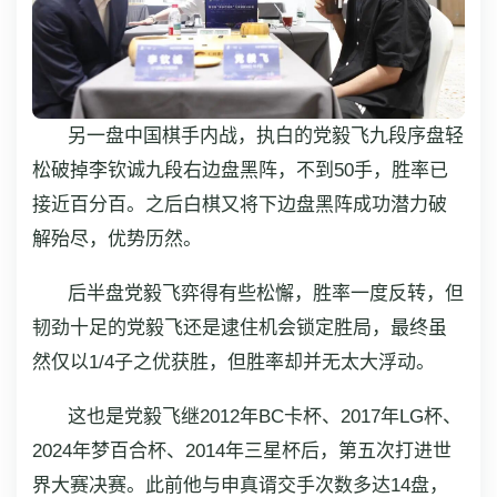
另一盘中国棋手内战，执白的党毅飞九段序盘轻
松破掉李钦诚九段右边盘黑阵，不到50手，胜率已
接近百分百。之后白棋又将下边盘黑阵成功潜力破
解殆尽，优势历然。
后半盘党毅飞弈得有些松懈，胜率一度反转，但
韧劲十足的党毅飞还是逮住机会锁定胜局，最终虽
然仅以1/4子之优获胜，但胜率却并无太大浮动。
这也是党毅飞继2012年BC卡杯、2017年LG杯、
2024年梦百合杯、2014年三星杯后，第五次打进世
界大赛决赛。此前他与申真谞交手次数多达14盘，