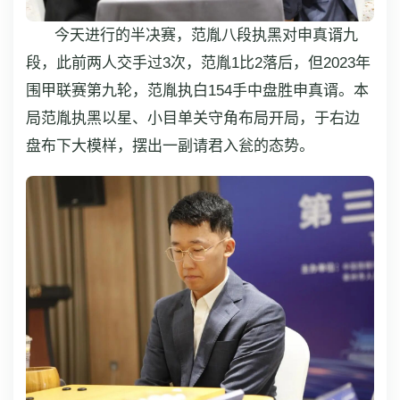
今天进行的半决赛，范胤八段执黑对申真谞九
段，此前两人交手过3次，范胤1比2落后，但2023年
围甲联赛第九轮，范胤执白154手中盘胜申真谞。本
局范胤执黑以星、小目单关守角布局开局，于右边
盘布下大模样，摆出一副请君入瓮的态势。