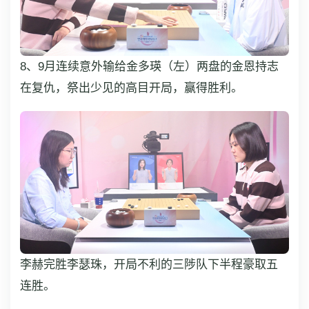
8、9月连续意外输给金多瑛（左）两盘的金恩持志
在复仇，祭出少见的高目开局，赢得胜利。
李赫完胜李瑟珠，开局不利的三陟队下半程豪取五
连胜。