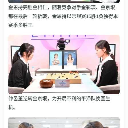
金恩持完胜金相仁，随着竞争对手金彩瑛、金京垠
都在最后一轮折戟，金恩持以常规赛15胜1负独得本
赛季多胜王。
仲邑堇逆转金京垠，为开局不利的平泽队挽回生
机。