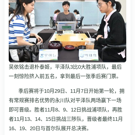
吴依铭击退朴泰姬，平泽队3比0大胜浦项队，最后
一刻惊险挤入前五名，拿到最后一张季后赛门票。
季后赛将于10月29日、11月7日开始第一轮，拥
有常规赛排名优势的永川队对平泽队两场赢下一场
即可晋级。胜者11月8、9、12日挑战浦项队，再胜
者11月13、14、15日挑战三陟队，晋级者最终11月
16、19、20日与首尔队展开总决赛。