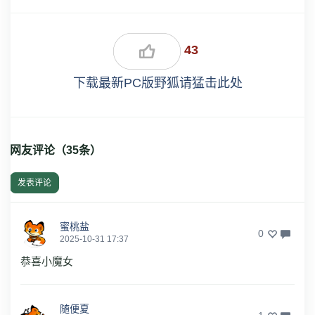
43
下载最新PC版野狐请猛击此处
网友评论（
35
条）
发表评论
蜜桃盐
0
2025-10-31 17:37
恭喜小魔女
随便夏