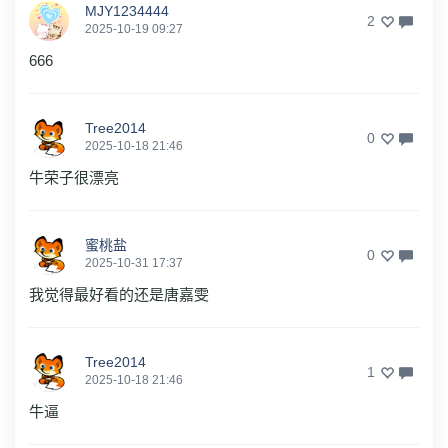
MJY1234444
2
2025-10-19 09:27
666
Tree2014
0
2025-10-18 21:46
牛荣子很漂亮
蜜桃盐
0
2025-10-31 17:37
我觉得最好看的还是唐嘉雯
Tree2014
1
2025-10-18 21:46
牛逼