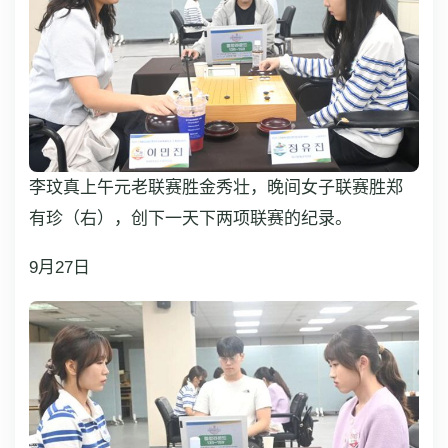
李玟真上午元老联赛胜金秀壮，晚间女子联赛胜郑
有珍（右），创下一天下两项联赛的纪录。
9月27日