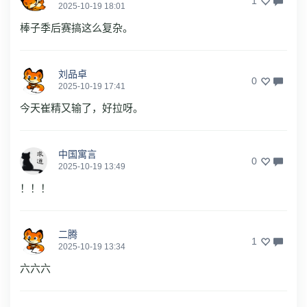
1
2025-10-19 18:01
棒子季后赛搞这么复杂。
刘品卓
0
2025-10-19 17:41
今天崔精又输了，好拉呀。
中国寓言
0
2025-10-19 13:49
！！！
二腾
1
2025-10-19 13:34
六六六