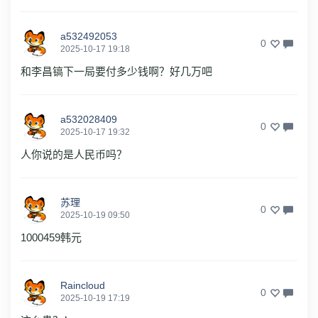
a532492053
0
2025-10-17 19:18
和李昌镐下一局要付多少钱啊？好几万吧
a532028409
0
2025-10-17 19:32
人你说的是人民币吗？
苏理
0
2025-10-19 09:50
1000459韩元
Raincloud
0
2025-10-19 17:19