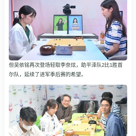
但吴依铭再次登场轻取李奈炫，助平泽队2比1胜首
尔队，延续了进军季后赛的希望。