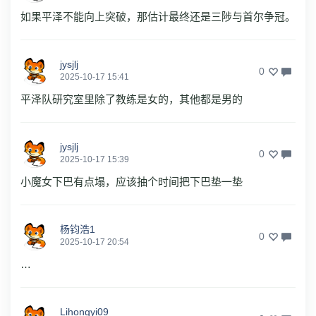
如果平泽不能向上突破，那估计最终还是三陟与首尔争冠。
jysjlj
0
2025-10-17 15:41
平泽队研究室里除了教练是女的，其他都是男的
jysjlj
0
2025-10-17 15:39
小魔女下巴有点塌，应该抽个时间把下巴垫一垫
杨钧浩1
0
2025-10-17 20:54
…
Lihongyi09