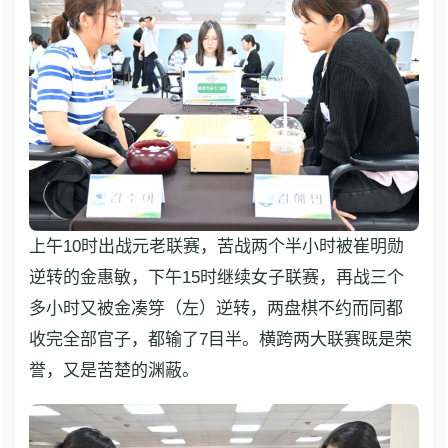
上午10时出战元老联赛，苦战两个半小时被崔明勋
逆转的金惠敏，下午15时继续女子联赛，再战三个
多小时又被金凑笌（左）逆转，两盘棋不约而同都
收完全部官子，都输了7目半。横跨两大联赛既是荣
誉，又是苦楚的渊蔽。