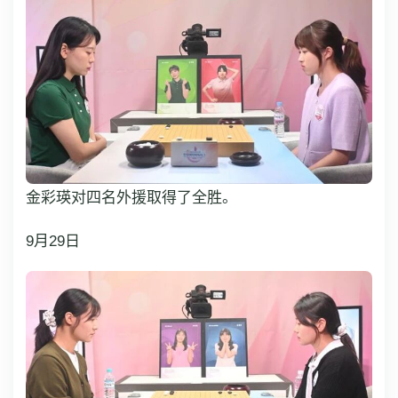
金彩瑛对四名外援取得了全胜。
9月29日