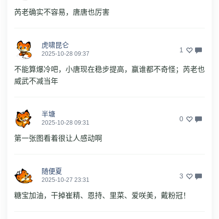
芮老确实不容易，唐唐也厉害
虎啸昆仑
1
2025-10-28 09:37
不能算爆冷吧，小唐现在稳步提高，赢谁都不奇怪；芮老也
威武不减当年
半塘
0
2025-10-28 09:31
第一张图看着很让人感动啊
随便夏
3
2025-10-27 23:31
糖宝加油，干掉崔精、恩持、里菜、爱咲美，戴粉冠！