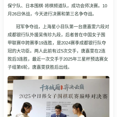
保宁队、日本围棋·将棋频道队，成功会师决赛。10
月26日休战，今天进行决赛和第三名争夺战。
冠军争夺战，上海星小目队第一台唐嘉雯六段对
成都银行队外援吴侑珍九段，后者曾在中国女子围
甲联赛中跨赛季19连胜，是2024赛季成都银行队夺
冠的大功臣。两人此前有过5次交手，唐嘉雯在2连
败后3连胜，最近一次交手于2025年三星杯预选赛女
子组第6轮，唐嘉雯获胜后出线。