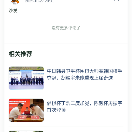
2025-10-27 20:31
沙发
没有更多评论了
相关推荐
中日韩聂卫平杯围棋大师赛韩国棋手
夺冠，胡耀宇未能重现上届奇迹
倡棋杯丁浩二度加冕，陈毅杯周振宇
首次登顶