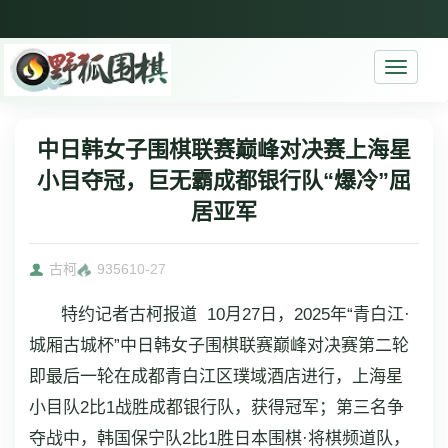
Toggle
navigati
中日韩女子围棋联赛巅峰对决赛上海星
小目夺冠，巨无霸成都银行队“爆冷”屈
居亚军
古柯
9356
10-27
特约记者古柯报道 10月27日，2025年“青白江·
城厢古城杯”中日韩女子围棋联赛巅峰对决赛第二轮
即最后一轮在成都青白江区璞域酒店进行，上海星
小目队2比1战胜成都银行队，获得冠军；第三名争
夺战中，韩国保宁队2比1胜日本围棋·将棋频道队，