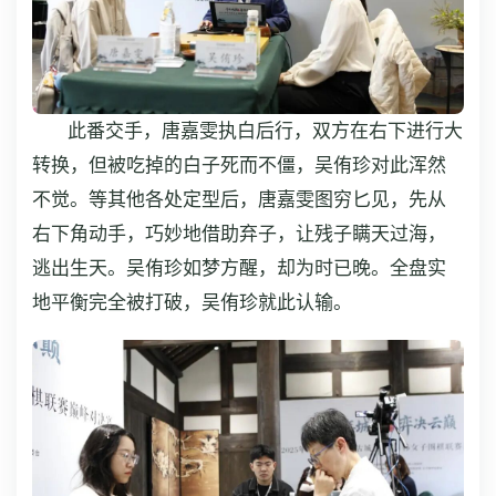
此番交手，唐嘉雯执白后行，双方在右下进行大
转换，但被吃掉的白子死而不僵，吴侑珍对此浑然
不觉。等其他各处定型后，唐嘉雯图穷匕见，先从
右下角动手，巧妙地借助弃子，让残子瞒天过海，
逃出生天。吴侑珍如梦方醒，却为时已晚。全盘实
地平衡完全被打破，吴侑珍就此认输。