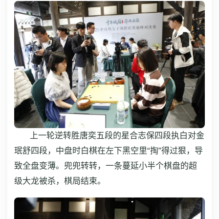
上一轮逆转胜唐奕五段的星合志保四段执白对金
珉舒四段，中盘时白棋在左下黑空里“掏”得过狠，导
致全盘变薄。兜兜转转，一条蔓延小半个棋盘的超
级大龙被杀，棋局结束。