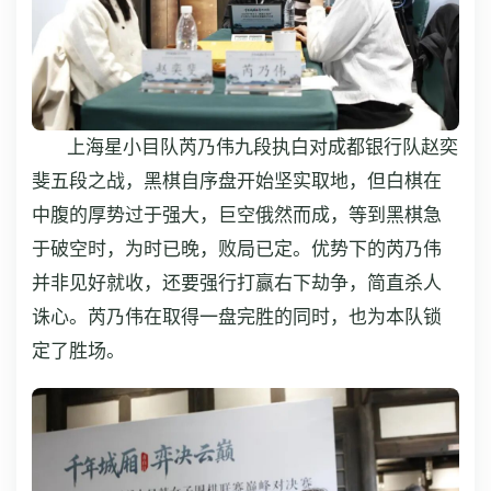
上海星小目队芮乃伟九段执白对成都银行队赵奕
斐五段之战，黑棋自序盘开始坚实取地，但白棋在
中腹的厚势过于强大，巨空俄然而成，等到黑棋急
于破空时，为时已晚，败局已定。优势下的芮乃伟
并非见好就收，还要强行打赢右下劫争，简直杀人
诛心。芮乃伟在取得一盘完胜的同时，也为本队锁
定了胜场。