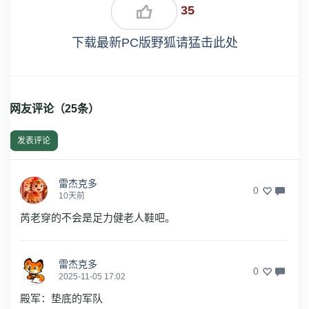
35
下载最新PC版野狐请猛击此处
网友评论（
25
条）
发表评论
雷杰克多
0
10天前
芮老穿的不会是足力健老人鞋吧。
雷杰克多
0
2025-11-05 17:02
殿军：垫底的军队