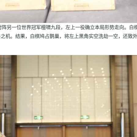
阵另一位世界冠军檀啸九段，左上一役确立本局形势走向。白
手之机。结果，白棋鸠占鹊巢，将左上黑角实空洗劫一空，还致