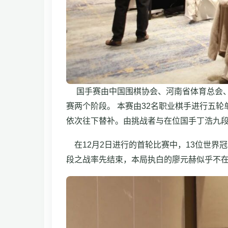
国手赛由中国围棋协会、河南省体育总会、
赛两个阶段。 本赛由32名职业棋手进行五
依次往下替补。由挑战者与在位国手丁浩九
在12月2日进行的首轮比赛中，13位世界
段之战率先结束，本局执白的廖元赫似乎不