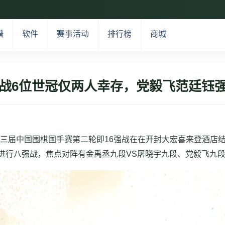
谱
软件
赛事活动
排行榜
商城
强战6位世冠仅两人幸存，党毅飞范廷钰强
”第三届中国围棋国手赛第二轮即16强战在在开封大宏喜来登酒店
进行八强战，焦点对阵有金禹丞九段VS屠晓宇九段、党毅飞九段