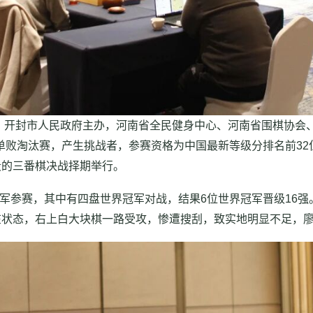
开封市人民政府主办，河南省全民健身中心、河南省围棋协会
轮单败淘汰赛，产生挑战者，参赛资格为中国最新等级分排名前3
段的三番棋决战择期举行。
冠军参赛，其中有四盘世界冠军对战，结果6位世界冠军晋级16
在状态，右上白大块棋一路受攻，惨遭搜刮，致实地明显不足，