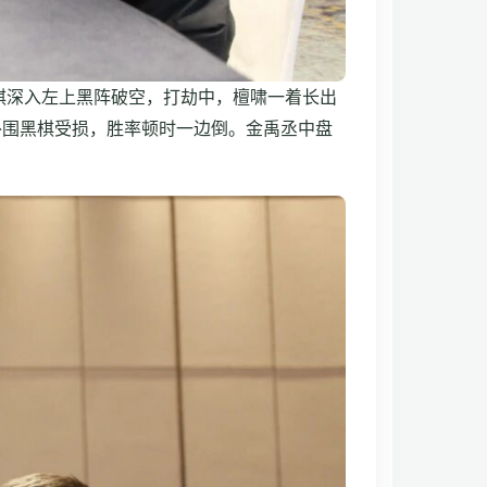
棋深入左上黑阵破空，打劫中，檀啸一着长出
外围黑棋受损，胜率顿时一边倒。金禹丞中盘