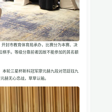
、开封市教育体育局承办，比赛分为本赛、决
2位棋手。等级分靠前者因故不能参加的其名额
强。本轮三星杯新科冠军廖元赫九段对范廷钰九
廖元赫无心恋战，草草认输。