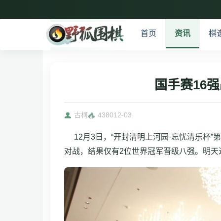
首页
资讯
棋
国手赛16
古柯
4380
12-03
12月3日，“开封清明上河园·忘忧清乐杯
对战，结果仅有2位世界冠军晋级八强。明天