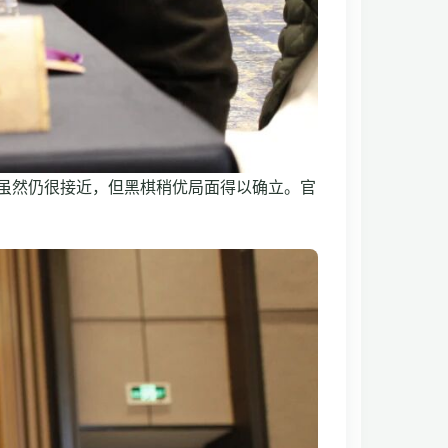
虽然仍很接近，但黑棋稍优局面得以确立。官