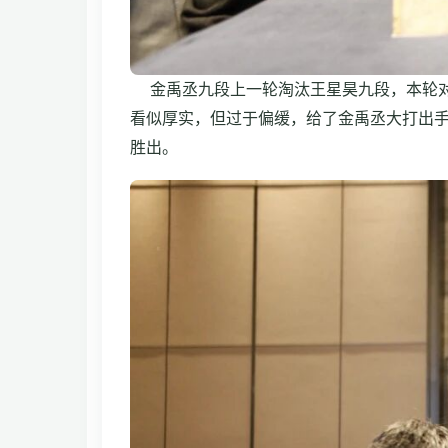
金禹丞九段上一轮淘汰王星昊九段，本轮对
看似厚实，但过于偏缓，给了金禹丞大打出
胜出。