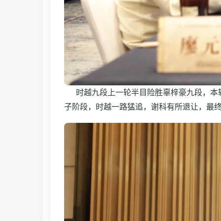
时越九段上一轮半目险胜辜梓豪九段，本轮
子阶段，时越一路猛追，谢科有所退让，最终