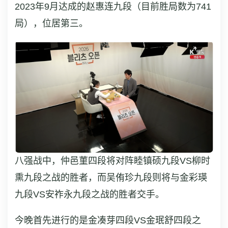
2023年9月达成的赵惠连九段（目前胜局数为741
局），位居第三。
八强战中，仲邑菫四段将对阵睦镇硕九段VS柳时
熏九段之战的胜者，而吴侑珍九段则将与金彩瑛
九段VS安祚永九段之战的胜者交手。
今晚首先进行的是金凑芽四段VS金珉舒四段之