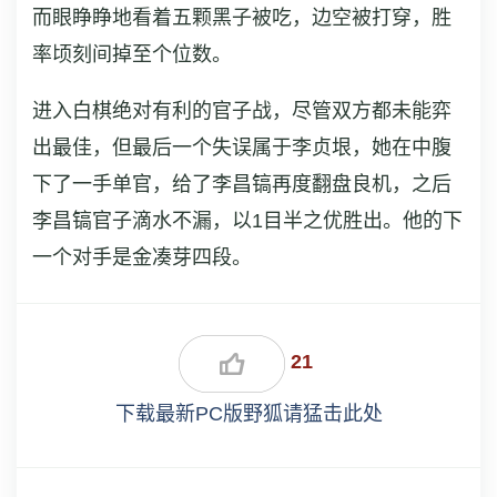
而眼睁睁地看着五颗黑子被吃，边空被打穿，胜
率顷刻间掉至个位数。
进入白棋绝对有利的官子战，尽管双方都未能弈
出最佳，但最后一个失误属于李贞垠，她在中腹
下了一手单官，给了李昌镐再度翻盘良机，之后
李昌镐官子滴水不漏，以1目半之优胜出。他的下
一个对手是金凑芽四段。
21
下载最新PC版野狐请猛击此处