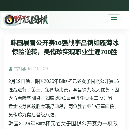
Toggle
navigati
韩国暴雪公开赛16强战李昌镐如履薄冰
惊险逆转，吴侑珍实现职业生涯700胜
古柯
5941
02-20
2月19日晚，韩国2026年Blitz杯元老女子围棋公开赛16
强战进行了第三、第四场比赛，李昌镐九段大优势下因
大昏着险些翻盘，如履薄冰1目半胜李贞垠二段；另一
盘金凑芽四段胜金珉舒四段，两位胜者继仲邑菫四段、
吴侑珍九段后晋级八强。
韩国2026年Blitz杯元老女子围棋公开赛为一项限