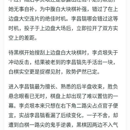
她无事自补，为中腹白大块棋补强，错过了在上
边盘大空连片的绝佳时机。李昌镐哪会错过这等
时机，投子于上边盘大场后，立即拉开了双方实
空上的差距。
待黑棋开始搜刮上边盘白大块棋时，李贞垠失于
冲动反击，结果被老到的李昌镐先手活出一块，
白棋实空更是捉襟见肘，败势俨然已定。
进入李昌镐最为擅长、熟悉的后半盘收束，胜负
悬念眼看已无时，棋盘上却出现了难以置信的一
幕。李贞垠本来只想在右下角二路尖占点官子便
宜，实战李昌镐看漏了后续变化，一子不舍，却
遭到白棋一路尖的鬼手逆袭，黑棋因两边不入气