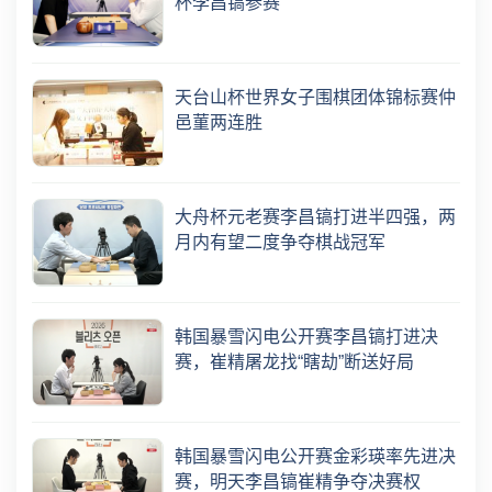
杯李昌镐参赛
天台山杯世界女子围棋团体锦标赛仲
邑菫两连胜
大舟杯元老赛李昌镐打进半四强，两
月内有望二度争夺棋战冠军
韩国暴雪闪电公开赛李昌镐打进决
赛，崔精屠龙找“瞎劫”断送好局
韩国暴雪闪电公开赛金彩瑛率先进决
赛，明天李昌镐崔精争夺决赛权