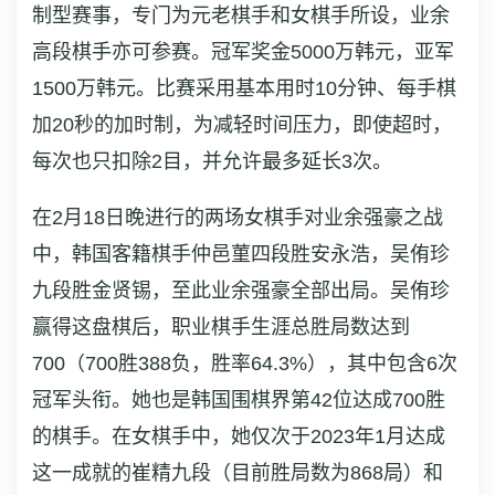
制型赛事，专门为元老棋手和女棋手所设，业余
高段棋手亦可参赛。冠军奖金5000万韩元，亚军
1500万韩元。比赛采用基本用时10分钟、每手棋
加20秒的加时制，为减轻时间压力，即使超时，
每次也只扣除2目，并允许最多延长3次。
在2月18日晚进行的两场女棋手对业余强豪之战
中，韩国客籍棋手仲邑菫四段胜安永浩，吴侑珍
九段胜金贤锡，至此业余强豪全部出局。吴侑珍
赢得这盘棋后，职业棋手生涯总胜局数达到
700（700胜388负，胜率64.3%），其中包含6次
冠军头衔。她也是韩国围棋界第42位达成700胜
的棋手。在女棋手中，她仅次于2023年1月达成
这一成就的崔精九段（目前胜局数为868局）和