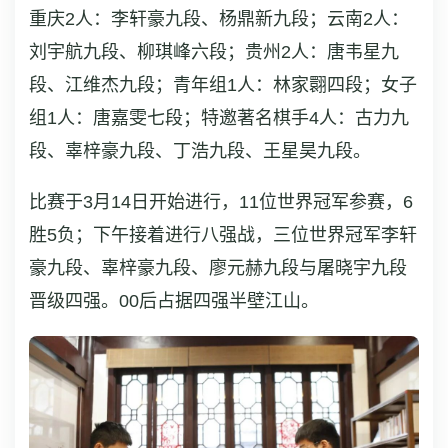
重庆2人：李轩豪九段、杨鼎新九段；云南2人：
刘宇航九段、柳琪峰六段；贵州2人：唐韦星九
段、江维杰九段；青年组1人：林家翾四段；女子
组1人：唐嘉雯七段；特邀著名棋手4人：古力九
段、辜梓豪九段、丁浩九段、王星昊九段。
比赛于3月14日开始进行，11位世界冠军参赛，6
胜5负；下午接着进行八强战，三位世界冠军李轩
豪九段、辜梓豪九段、廖元赫九段与屠晓宇九段
晋级四强。00后占据四强半壁江山。