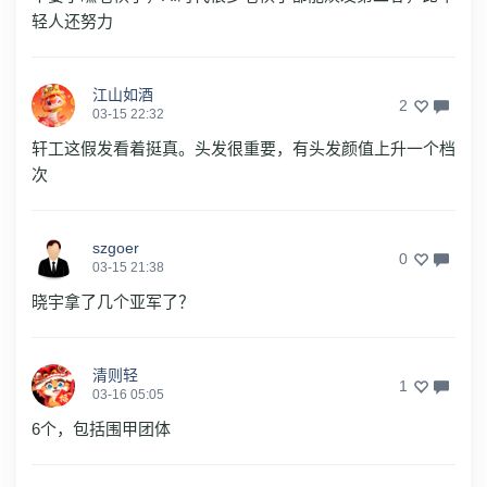
轻人还努力
江山如酒
2
03-15 22:32
轩工这假发看着挺真。头发很重要，有头发颜值上升一个档
次
szgoer
0
03-15 21:38
晓宇拿了几个亚军了？
清则轻
1
03-16 05:05
6个，包括围甲团体