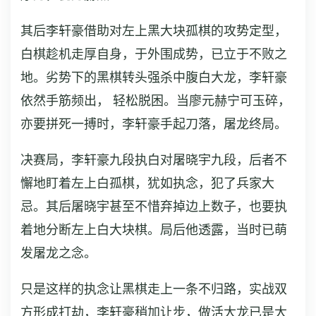
其后李轩豪借助对左上黑大块孤棋的攻势定型，
白棋趁机走厚自身，于外围成势，已立于不败之
地。劣势下的黑棋转头强杀中腹白大龙，李轩豪
依然手筋频出， 轻松脱困。当廖元赫宁可玉碎，
亦要拼死一搏时，李轩豪手起刀落，屠龙终局。
决赛局，李轩豪九段执白对屠晓宇九段，后者不
懈地盯着左上白孤棋，犹如执念，犯了兵家大
忌。其后屠晓宇甚至不惜弃掉边上数子，也要执
着地分断左上白大块棋。局后他透露，当时已萌
发屠龙之念。
只是这样的执念让黑棋走上一条不归路，实战双
方形成打劫，李轩豪稍加让步，做活大龙已是大