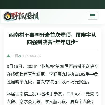
Toggle
navigati
西南棋王赛李轩豪首次登顶，屠晓宇从
四强到决赛“年年进步”
古柯
10720
03-15
3月15日，2026年“棋城杯”第25届西南棋王赛决赛
在成都杜甫草堂结束，李轩豪九段执白182手中盘
胜屠晓宇九段，首次夺得冠军及25万元奖金。
本届西南棋王赛16名棋手参赛，四川4人：党毅飞
九段、谢尔豪九段、廖元赫九段、屠晓宇九段；