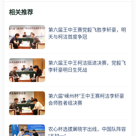
相关推荐
第六届王中王赛党毅飞胜李轩豪，明
天与柯洁首度争冠
第六届王中王柯洁挺进决赛，党毅飞
李轩豪明日生死战
第六届“嵊州杯”王中王赛柯洁李轩豪
会师胜者组决赛
农心杯选拔屠晓宇出线，中国队阵容