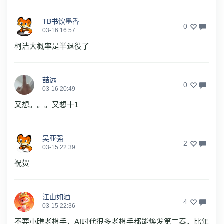
TB书饮墨香
0
03-16 16:57
柯洁大概率是半退役了
喆远
0
03-16 20:49
又想。。。又想十1
吴亚强
2
03-15 22:39
祝贺
江山如酒
4
03-15 22:36
不要小瞧老棋手，AI时代很多老棋手都能焕发第二春，比年