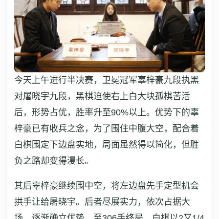
今天上午进行半决赛，卫冕冠军辜梓豪九段执黑
对屠晓宇九段，黑棋迫使右上白大块孤棋苦活
后，形势占优，胜率升至90%以上。优势下的辜
梓豪已有收兵之念，为了围住中腹大空，配合着
白棋围定下边盘实地，局面虽然得以简化，但胜
负之路却变得漫长。
其后辜梓豪继续围中空，将左边盘先手定型机会
拱手让给屠晓宇。后者尽展实力，依次占据大
场，逐渐确立优势。至306手终局，白棋以2又1/4