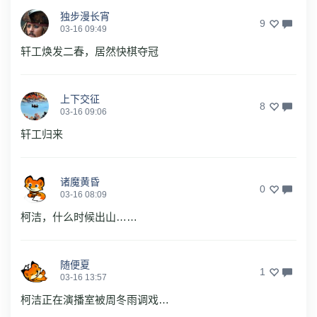
独步漫长宵
9
03-16 09:49
轩工焕发二春，居然快棋夺冠
上下交征
8
03-16 09:06
轩工归来
诸魔黄昏
0
03-16 08:09
柯洁，什么时候出山……
随便夏
1
03-16 13:57
柯洁正在演播室被周冬雨调戏…