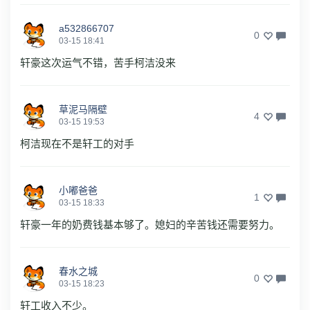
a532866707
0
03-15 18:41
轩豪这次运气不错，苦手柯洁没来
草泥马隔壁
4
03-15 19:53
柯洁现在不是轩工的对手
小嘟爸爸
1
03-15 18:33
轩豪一年的奶费钱基本够了。媳妇的辛苦钱还需要努力。
春水之城
0
03-15 18:23
轩工收入不少。