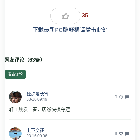
35
下载最新PC版野狐请猛击此处
网友评论（
63
条）
发表评论
独步漫长宵
9
03-16 09:49
轩工焕发二春，居然快棋夺冠
上下交征
8
03-16 09:06