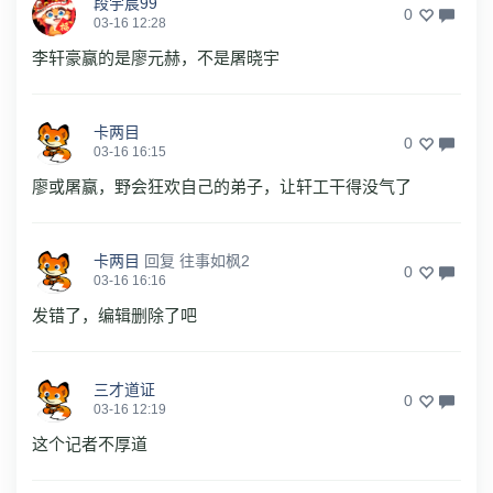
段宇宸99
0
03-16 12:28
李轩豪赢的是廖元赫，不是屠晓宇
卡两目
0
03-16 16:15
廖或屠赢，野会狂欢自己的弟子，让轩工干得没气了
卡两目
回复
往事如枫2
0
03-16 16:16
发错了，编辑删除了吧
三才道证
0
03-16 12:19
这个记者不厚道