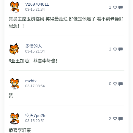
V269704811
1
03-15 21:34
常昊主席玉树临风 笑得最灿烂 好像是他赢了 看不到老聂好
想念！！
多情的人
1
03-15 21:04
6亚王加油！恭喜李轩豪！
mzhtx
0
03-17 08:54
赞
空灭7po2fe
2
03-15 20:51
恭喜李轩豪