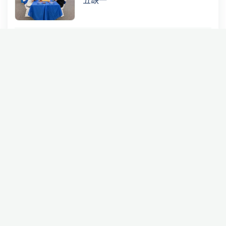
“五缺一”
第31届LG杯选拔赛李轩豪等3人出
线，中国队6人大名单仅剩1人空缺
北京野狐世纪技术有限公司 Copyright(C)
2026
All Rights reserved.
京ICP备09066251号
京公网安备 11010102002237号
全国文化市场统一举报电话：12318
商城客服电话：400-656-6936 请在工作日10:30-11:30 13:00-17:00拨打
野狐少儿围棋客服电话：400-688-5063