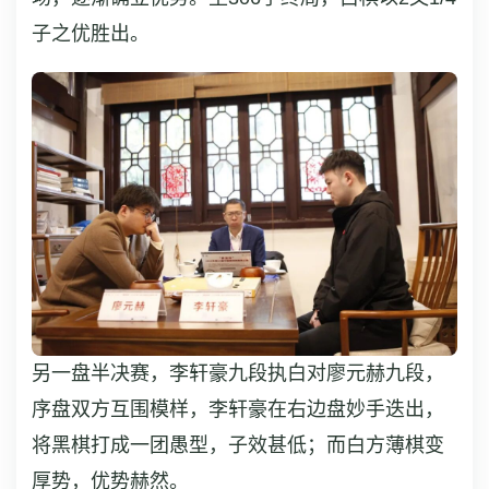
子之优胜出。
另一盘半决赛，李轩豪九段执白对廖元赫九段，
序盘双方互围模样，李轩豪在右边盘妙手迭出，
将黑棋打成一团愚型，子效甚低；而白方薄棋变
厚势，优势赫然。