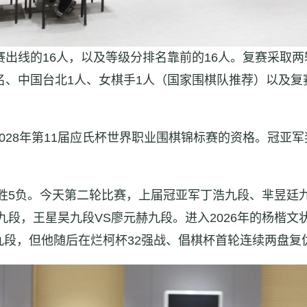
赛出线的16人，以及等级分排名靠前的16人。复赛采取
名、中国台北1人、女棋手1人（国家围棋队推荐）以及复
028年第11届应氏杯世界职业围棋锦标赛的资格。冠亚军
，7胜5负。今天第二轮比赛，上届冠亚军丁浩九段、芈昱廷
九段，王星昊九段VS廖元赫九段。进入2026年的杨楷文
段，但他随后在烂柯杯32强战、倡棋杯首轮连续两盘复