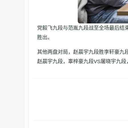
党毅飞九段与范胤九段战至全场最后结
胜出。
其他两盘对局，赵晨宇九段胜李轩豪九段
赵晨宇九段，辜梓豪九段VS屠晓宇九段