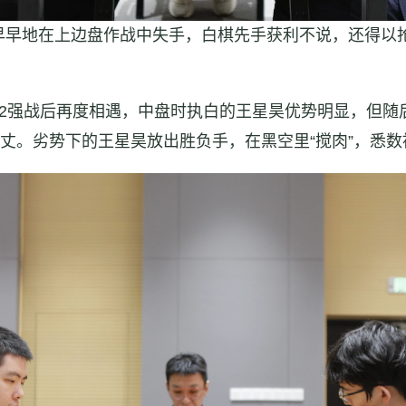
早早地在上边盘作战中失手，白棋先手获利不说，还得以
32强战后再度相遇，中盘时执白的王星昊优势明显，但随
千丈。劣势下的王星昊放出胜负手，在黑空里“搅肉”，悉