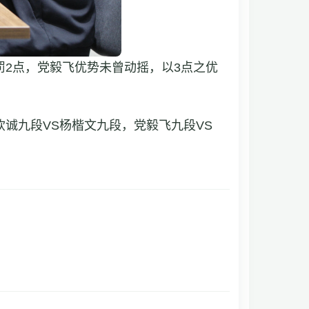
2点，党毅飞优势未曾动摇，以3点之优
诚九段VS杨楷文九段，党毅飞九段VS