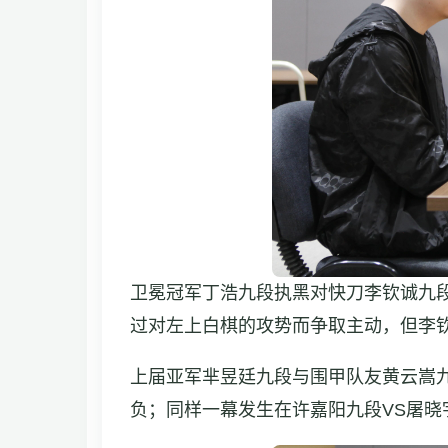
卫冕冠军丁浩九段执黑对快刀李钦诚九
过对左上白棋的攻势而争取主动，但李
上届亚军芈昱廷九段与围甲队友黄云嵩九
负；同样一幕发生在许嘉阳九段VS屠晓