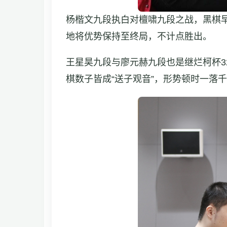
杨楷文九段执白对檀啸九段之战，黑棋
地将优势保持至终局，不计点胜出。
王星昊九段与廖元赫九段也是继烂柯杯
棋数子皆成“送子观音”，形势顿时一落