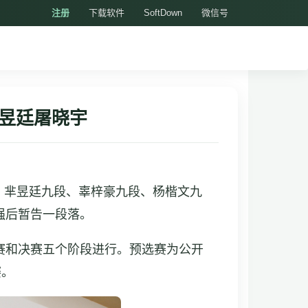
注册
下载软件
SoftDown
微信号
芈昱廷屠晓宇
段、芈昱廷九段、辜梓豪九段、杨楷文九
强后暂告一段落。
赛和决赛五个阶段进行。预选赛为公开
赛。