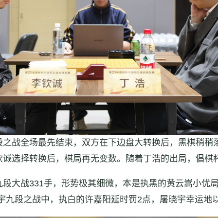
段之战全场最先结束，双方在下边盘大转换后，黑棋稍稍
钦诚选择转换后，棋局再无变数。随着丁浩的出局，倡棋
段大战331手，形势极其细微，本是执黑的黄云嵩小优局
宇九段之战中，执白的许嘉阳延时罚2点，屠晓宇幸运地