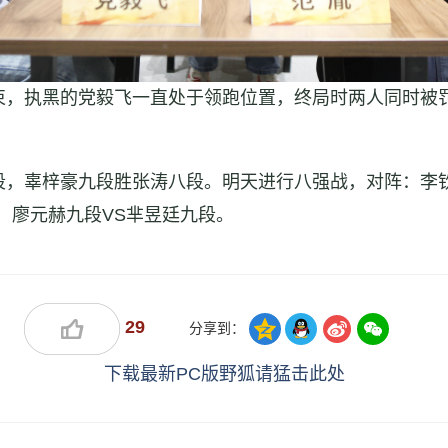
束，执黑的党毅飞一直处于领跑位置，终局时两人同时被罚
，辜梓豪九段胜张涛八段。明天进行八强战，对阵：李钦
，廖元赫九段VS芈昱廷九段。
29
分享到：
下载最新PC版野狐请猛击此处