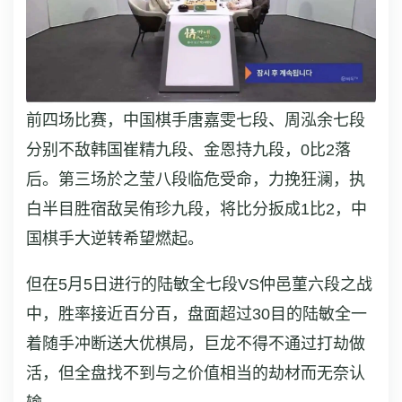
前四场比赛，中国棋手唐嘉雯七段、周泓余七段
分别不敌韩国崔精九段、金恩持九段，0比2落
后。第三场於之莹八段临危受命，力挽狂澜，执
白半目胜宿敌吴侑珍九段，将比分扳成1比2，中
国棋手大逆转希望燃起。
但在5月5日进行的陆敏全七段VS仲邑菫六段之战
中，胜率接近百分百，盘面超过30目的陆敏全一
着随手冲断送大优棋局，巨龙不得不通过打劫做
活，但全盘找不到与之价值相当的劫材而无奈认