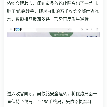
依铭会跟着应，哪知道吴依铭此际亮出了一着“卡
脖子”的绝妙手，顿时白棋的万千攻势全部付诸流
水，数颗棋筋反遭闷杀，形势再度发生逆转。
进入收官阶段，吴依铭安全运转，将优势局面一
直保持至终局。至258手终局，吴依铭执黑4目半