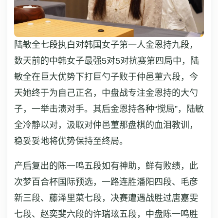
陆敏全七段执白对韩国女子第一人金恩持九段，
数天前的中韩女子最强5对5对抗赛第四局中，陆
敏全在巨大优势下打巨勺子败于仲邑菫六段，今
天她终于为自己正名，中盘战专注金恩持的大勺
子，一举击溃对手。其后金恩持各种“搅局”，陆敏
全冷静以对，汲取对仲邑菫那盘棋的血泪教训，
稳妥妥地将优势保持至终局。
产后复出的陈一鸣五段如有神助，鲜有败绩，此
次梦百合杯国际预选，一路连胜潘阳四段、毛彦
新三段、藤泽里菜七段，决赛遭遇战胜过唐嘉雯
七段、赵奕斐六段的许瑞玹五段，中盘陈一鸣胜