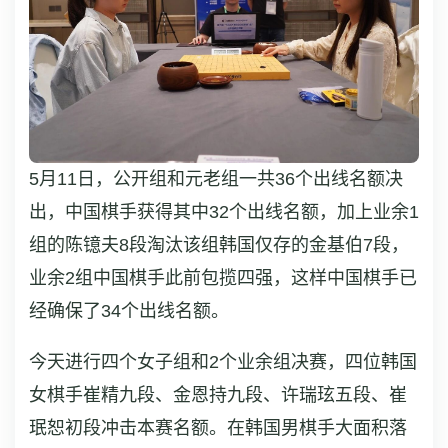
5月11日，公开组和元老组一共36个出线名额决
出，中国棋手获得其中32个出线名额，加上业余1
组的陈镱夫8段淘汰该组韩国仅存的金基伯7段，
业余2组中国棋手此前包揽四强，这样中国棋手已
经确保了34个出线名额。
今天进行四个女子组和2个业余组决赛，四位韩国
女棋手崔精九段、金恩持九段、许瑞玹五段、崔
珉恕初段冲击本赛名额。在韩国男棋手大面积落