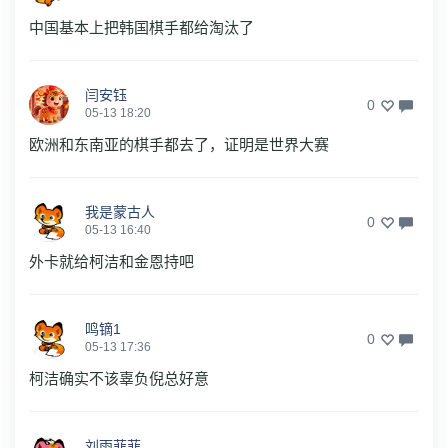
中国基本上把韩国棋手都给淘汰了
闫安钰
0
05-13 18:20
欧洲和东南亚的棋手都去了，证明是世界大赛
我是蒙古人
0
05-13 16:40
外卡就给柯洁和金恩持吧
鸣镝1
0
05-13 17:36
柯洁确实不该辜负倪总好意
刘雨菲菲