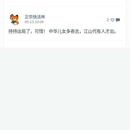
正宗快活林
2
05-13 10:06
持持出局了，可惜！ 中华儿女多奇志，江山代有人才出。
随便夏
1
05-13 13:05
棋坛人送外号“狗头金”
大方无隅79
2
05-13 10:01
倪的正气，震慑了宵小！
火栗
1
05-13 09:26