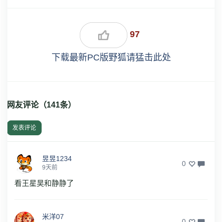
97
下载最新PC版野狐请猛击此处
网友评论（
141
条）
发表评论
昱昱1234
0
9天前
看王星昊和静静了
米洋07
0