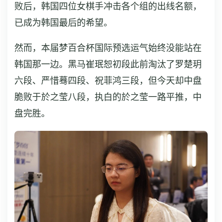
败后，韩国四位女棋手冲击各个组的出线名额，
已成为韩国最后的希望。
然而，本届梦百合杯国际预选运气始终没能站在
韩国那一边。黑马崔珉恕初段此前淘汰了罗楚玥
六段、严惜蓦四段、祝菲鸿三段，但今天却中盘
脆败于於之莹八段，执白的於之莹一路平推，中
盘完胜。