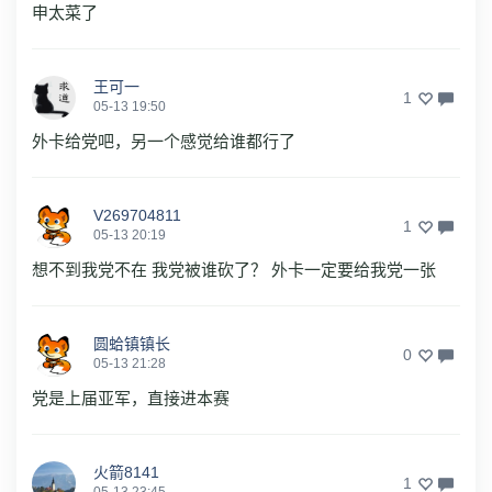
申太菜了
王可一
1
05-13 19:50
外卡给党吧，另一个感觉给谁都行了
V269704811
1
05-13 20:19
想不到我党不在 我党被谁砍了？ 外卡一定要给我党一张
圆蛤镇镇长
0
05-13 21:28
党是上届亚军，直接进本赛
火箭8141
1