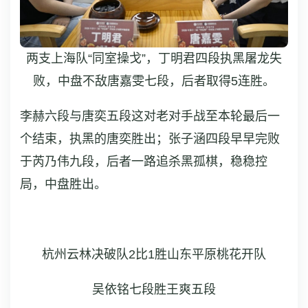
两支上海队“同室操戈”，丁明君四段执黑屠龙失
败，中盘不敌唐嘉雯七段，后者取得5连胜。
李赫六段与唐奕五段这对老对手战至本轮最后一
个结束，执黑的唐奕胜出；张子涵四段早早完败
于芮乃伟九段，后者一路追杀黑孤棋，稳稳控
局，中盘胜出。
杭州云林决破队2比1胜山东平原桃花开队
吴依铭七段胜王爽五段