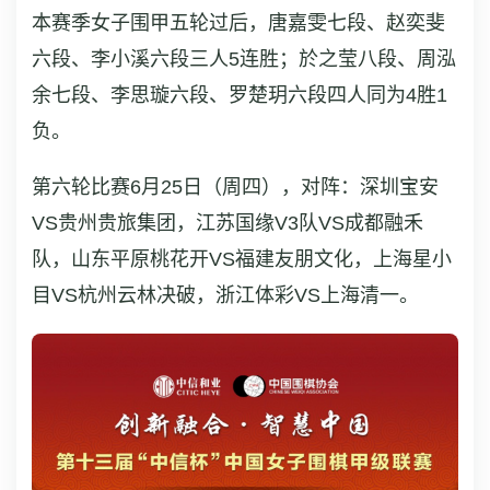
本赛季女子围甲五轮过后，唐嘉雯七段、赵奕斐
六段、李小溪六段三人5连胜；於之莹八段、周泓
余七段、李思璇六段、罗楚玥六段四人同为4胜1
负。
第六轮比赛6月25日（周四），对阵：深圳宝安
VS贵州贵旅集团，江苏国缘V3队VS成都融禾
队，山东平原桃花开VS福建友朋文化，上海星小
目VS杭州云林决破，浙江体彩VS上海清一。