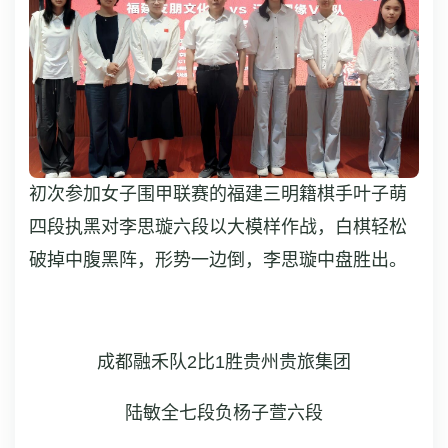
初次参加女子围甲联赛的福建三明籍棋手叶子萌
四段执黑对李思璇六段以大模样作战，白棋轻松
破掉中腹黑阵，形势一边倒，李思璇中盘胜出。
成都融禾队2比1胜贵州贵旅集团
陆敏全七段负杨子萱六段