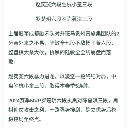
赵奕斐六段胜杭小童三段
罗楚玥六段胜陈蔓淇三段
上届冠军成都融禾队对升班马贵州贵旅集团队的2
分意外来之不易，陆敏全七段不敌杨子萱六段，
整盘棋大杀大砍，执黑的陆敏全全线崩盘而落
败。
赵奕斐六段暴力屠龙，以凌空一挖终结对局，中
盘胜杭小童三段，取得本赛季5连胜。
2024赛季MVP罗楚玥六段执黑对陈蔓淇三段，黑
棋仰仗攻击之利，一路强势搜刮，确立优势后稳
稳控局至终点。