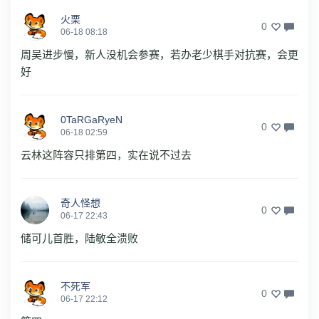
火栗
0
06-18 08:18
周吴进步慢，新人没机会参赛，若办老少棋手对抗赛，会更
好
0TaRGaRyeN
0
06-18 02:59
云林这阵容只排第四，实在说不过去
奇人怪想
0
06-17 22:43
储可儿首胜，陆敏全溃败
不死军
0
06-17 22:12