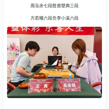
周泓余七段胜曾楚典三段
方若曦六段负李小溪六段