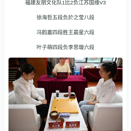
福建友朋文化队1比2负江苏国缘V3
徐海哲五段负於之莹八段
冯韵嘉四段胜王晨星六段
叶子萌四段负李思璇六段