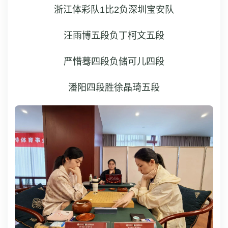
浙江体彩队1比2负深圳宝安队
汪雨博五段负丁柯文五段
严惜蓦四段负储可儿四段
潘阳四段胜徐晶琦五段