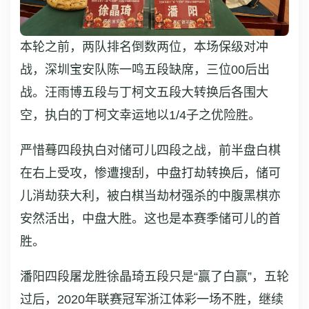
本轮之前，两队排名倒数两位，本场保级对冲
战，深圳宝安队陈一鸣五段缺席，三位00后出
战。汪雨博五段与丁柯文五段大转换后各围大
空，执白的丁柯文幸运地以1/4子之优险胜。
严惜蓦四段执白对储可儿四段之战，前半盘白棋
在右上受攻，惨遭搜刮，中盘打劫转换后，储可
儿消劫获大利，被白棋当劫材强杀的中腹黑棋亦
安然活出，中盘大胜。这也是本赛季储可儿的首
胜。
潘阳四段屠龙胜徐晶琦五段只是“赢了白赢”，五轮
过后，2020年联赛冠军浙江体彩一场不胜，继续