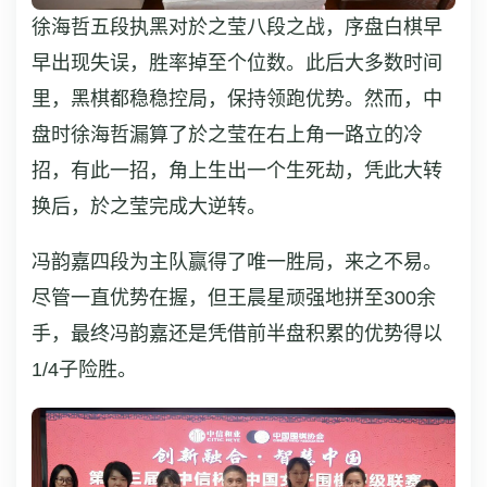
徐海哲五段执黑对於之莹八段之战，序盘白棋早
早出现失误，胜率掉至个位数。此后大多数时间
里，黑棋都稳稳控局，保持领跑优势。然而，中
盘时徐海哲漏算了於之莹在右上角一路立的冷
招，有此一招，角上生出一个生死劫，凭此大转
换后，於之莹完成大逆转。
冯韵嘉四段为主队赢得了唯一胜局，来之不易。
尽管一直优势在握，但王晨星顽强地拼至300余
手，最终冯韵嘉还是凭借前半盘积累的优势得以
1/4子险胜。