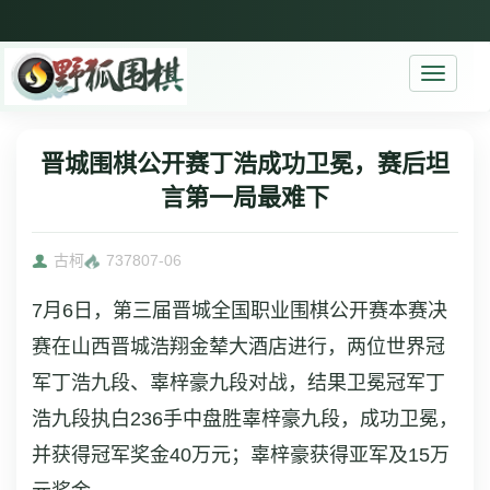
Toggle
navigati
晋城围棋公开赛丁浩成功卫冕，赛后坦
言第一局最难下
古柯
7378
07-06
7月6日，第三届晋城全国职业围棋公开赛本赛决
赛在山西晋城浩翔金辇大酒店进行，两位世界冠
军丁浩九段、辜梓豪九段对战，结果卫冕冠军丁
浩九段执白236手中盘胜辜梓豪九段，成功卫冕，
并获得冠军奖金40万元；辜梓豪获得亚军及15万