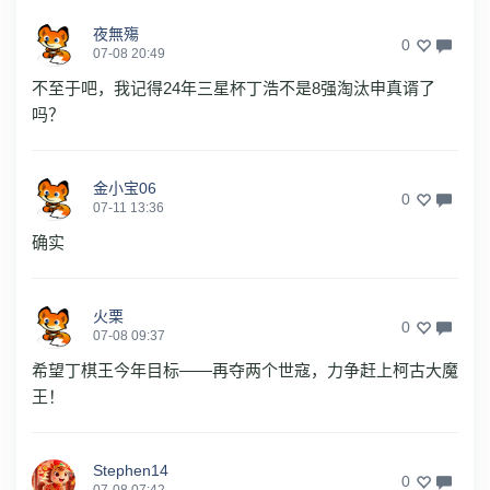
夜無殤
0
07-08 20:49
不至于吧，我记得24年三星杯丁浩不是8强淘汰申真谞了
吗？
金小宝06
0
07-11 13:36
确实
火栗
0
07-08 09:37
希望丁棋王今年目标——再夺两个世寇，力争赶上柯古大魔
王！
Stephen14
0