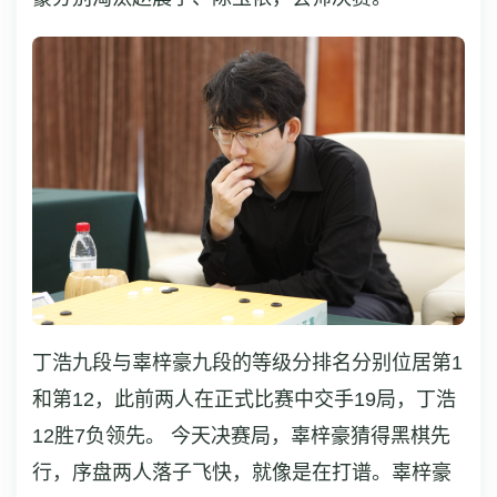
丁浩九段与辜梓豪九段的等级分排名分别位居第1
和第12，此前两人在正式比赛中交手19局，丁浩
12胜7负领先。 今天决赛局，辜梓豪猜得黑棋先
行，序盘两人落子飞快，就像是在打谱。辜梓豪