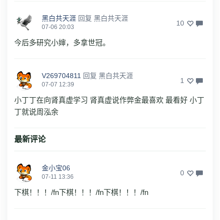
黑白共天涯
回复
黑白共天涯
10
07-06 20:03
今后多研究小婶，多拿世冠。
V269704811
回复
黑白共天涯
1
07-07 12:39
小丁丁在向肾真虚学习 肾真虚说作弊金最喜欢 最看好 小丁
丁就说周泓余
最新评论
金小宝06
0
07-11 13:36
下棋！！！/fn下棋！！！/fn下棋！！！/fn