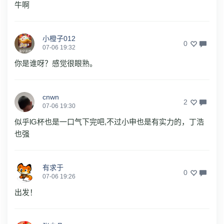
牛啊
小橙子012
0
07-06 19:32
你是谁呀？感觉很眼熟。
cnwn
2
07-06 19:30
似乎lG杯也是一口气下完吧,不过小申也是有实力的，丁浩
也强
有求于
0
07-06 19:26
出发！