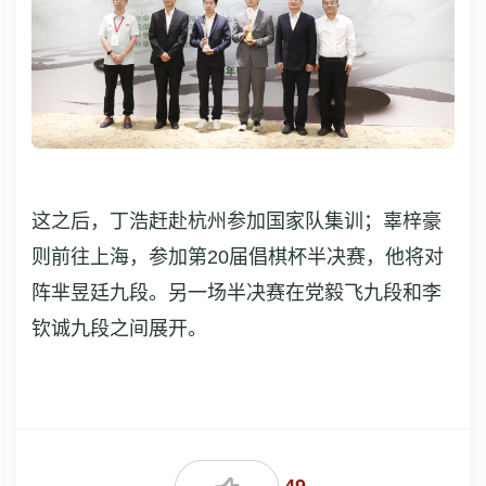
这之后，丁浩赶赴杭州参加国家队集训；辜梓豪
则前往上海，参加第20届倡棋杯半决赛，他将对
阵芈昱廷九段。另一场半决赛在党毅飞九段和李
钦诚九段之间展开。
49