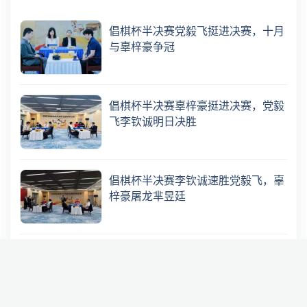
倡棋杯半决赛党毅飞挺进决赛，十月
与辜梓豪争冠
倡棋杯半决赛辜梓豪挺进决赛，党毅
飞李钦诚明日决胜
倡棋杯半决赛李钦诚速胜党毅飞，辜
梓豪屠龙芈昱廷
大棋士赛本赛首轮十位世冠出战，丁
浩杨楷文晋级