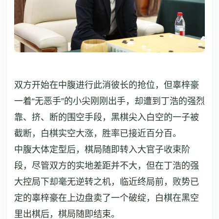
双方开始在中腹进行此消彼长的抢位，但辜梓豪
一着“无恶手”的小尖刚刚出手，却遭到丁浩的强烈
靠、挤、断的围空手段，黑棋尖入白空的一子被
截断，白棋实空大涨，胜率已接近百分百。
中腹大体定型后，棋局随即转入大官子收束阶
段，尽管双方的实地差距并不大，但在丁浩的强
大控局下却毫无逆转之机，临近终局前，败势已
定的辜梓豪在上边盘卖了一个破绽，白棋在黑空
里出棋后，棋局随即结束。