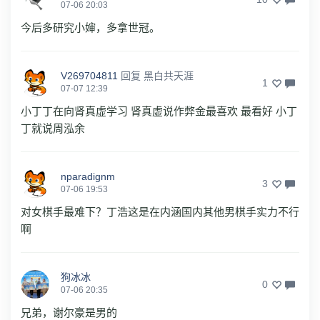
07-06 20:03
今后多研究小婶，多拿世冠。
V269704811
回复
黑白共天涯
1
07-07 12:39
小丁丁在向肾真虚学习 肾真虚说作弊金最喜欢 最看好 小丁
丁就说周泓余
nparadignm
3
07-06 19:53
对女棋手最难下？丁浩这是在内涵国内其他男棋手实力不行
啊
狗冰冰
0
07-06 20:35
兄弟，谢尔豪是男的