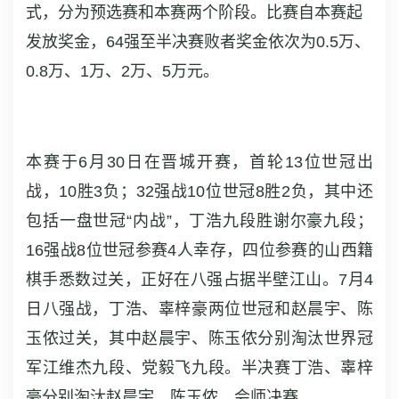
式，分为预选赛和本赛两个阶段。比赛自本赛起
发放奖金，64强至半决赛败者奖金依次为0.5万、
0.8万、1万、2万、5万元。
本赛于6月30日在晋城开赛，首轮13位世冠出
战，10胜3负；32强战10位世冠8胜2负，其中还
包括一盘世冠“内战”，丁浩九段胜谢尔豪九段；
16强战8位世冠参赛4人幸存，四位参赛的山西籍
棋手悉数过关，正好在八强占据半壁江山。7月4
日八强战，丁浩、辜梓豪两位世冠和赵晨宇、陈
玉侬过关，其中赵晨宇、陈玉侬分别淘汰世界冠
军江维杰九段、党毅飞九段。半决赛丁浩、辜梓
豪分别淘汰赵晨宇、陈玉侬，会师决赛。