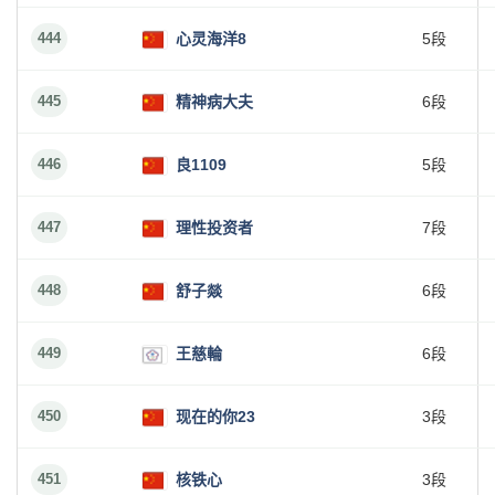
444
心灵海洋8
5段
445
精神病大夫
6段
446
良1109
5段
447
理性投资者
7段
448
舒子燚
6段
449
王慈輪
6段
450
现在的你23
3段
451
核铁心
3段