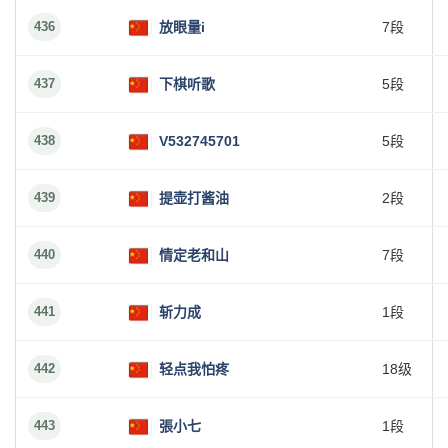
436
放眼量i
7段
437
下棋听歌
5段
438
V532745701
5段
439
提壶打酱油
2段
440
情定老和山
7段
441
斩力成
1段
442
轻点我怕疼
18级
443
張小七
1段