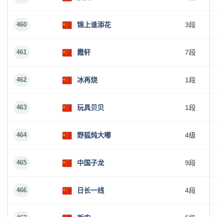
460
锦上谁添花
3段
461
霞轩
7段
462
冰再烧
1段
463
玩具贝贝
1段
464
野狐炖大嘟
4级
465
中国子龙
9段
466
日长一线
4段