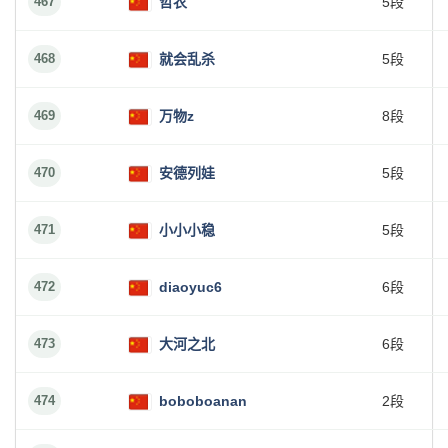
467
哲农
5段
468
就会乱杀
5段
469
万物z
8段
470
安德列娃
5段
471
小小小稳
5段
472
diaoyuc6
6段
473
大河之北
6段
474
boboboanan
2段