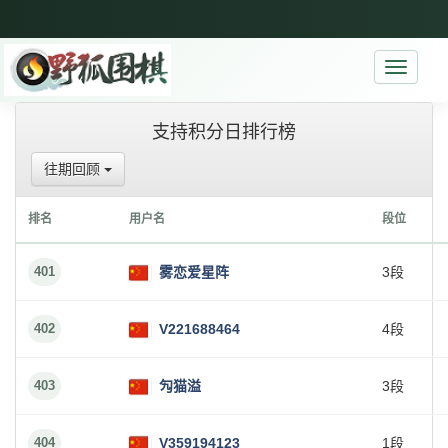
Toggle
navigati
支持积分日排行榜
往期回顾
排名
用户名
段位
401
雾恋爱星阵
3段
402
V221688464
4段
403
勼猫溢
3段
404
V359194123
1段