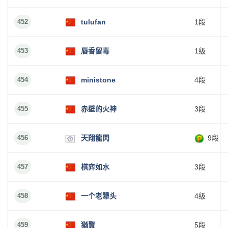
452
tulufan
1段
453
唇香留毒
1级
454
ministone
4段
455
赤壁的火神
3段
456
天翔龍閃
9段
457
棋弈如水
3段
458
一个老犟头
4级
459
猶賢
5段