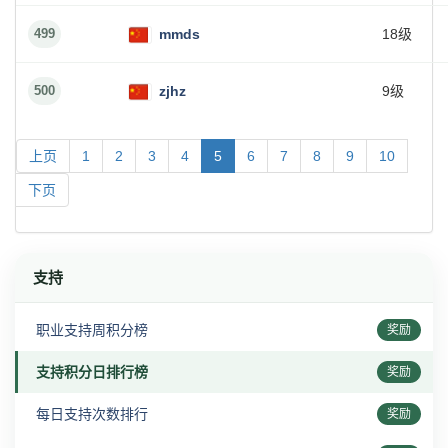
499
mmds
18级
500
zjhz
9级
上页
1
2
3
4
5
6
7
8
9
10
下页
支持
职业支持周积分榜
奖励
支持积分日排行榜
奖励
每日支持次数排行
奖励