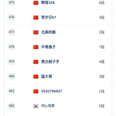
475
辉哥168
6段
476
贺岁仔67
3段
477
北美的枫
2段
478
中青扇子
7段
479
黑白刽子手
4级
480
猛大哥
3段
481
V532796927
1段
482
어느하루
5段