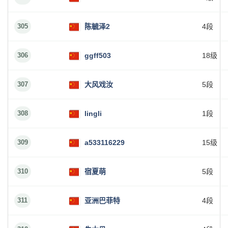
305
陈毓泽2
4段
306
ggff503
18级
307
大风戏汝
5段
308
lingli
1段
309
a533116229
15级
310
宿夏萌
5段
311
亚洲巴菲特
4段