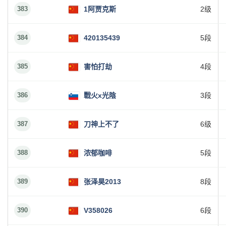
383
1阿贾克斯
2级
384
420135439
5段
385
害怕打劫
4段
386
戰火x光陰
3段
387
刀神上不了
6级
388
浓郁咖啡
5段
389
张泽昊2013
8段
390
V358026
6段