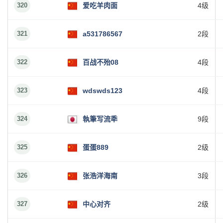
320
爱吃羊肉面
4级
321
a531786567
2段
322
百战不殆08
4段
323
wdswds123
4段
324
執筆写流秊
9段
325
蛋蛋889
2级
326
张浩洋海南
3段
327
中心对齐
2级