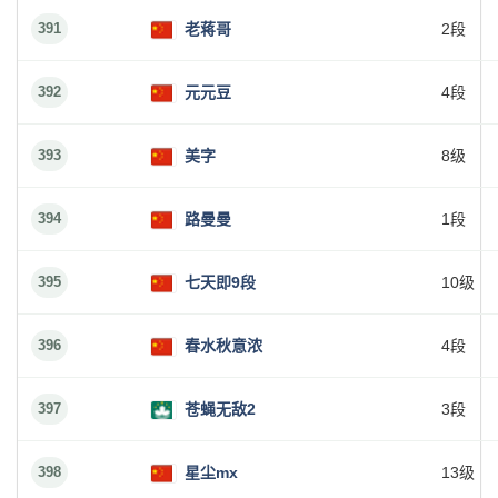
391
老蒋哥
2段
392
元元豆
4段
393
美字
8级
394
路曼曼
1段
395
七天即9段
10级
396
春水秋意浓
4段
397
苍蝇无敌2
3段
398
星尘mx
13级