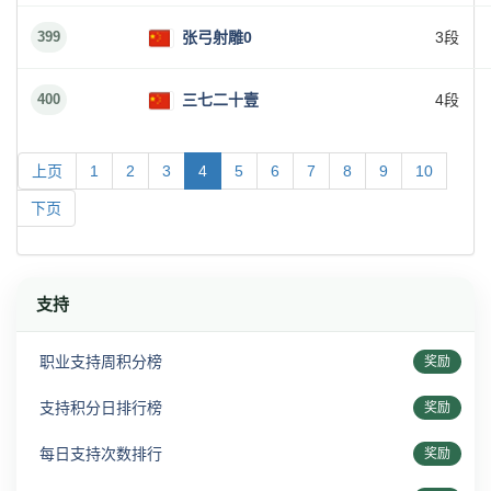
399
张弓射雕0
3段
400
三七二十壹
4段
上页
1
2
3
4
5
6
7
8
9
10
下页
支持
职业支持周积分榜
奖励
支持积分日排行榜
奖励
每日支持次数排行
奖励