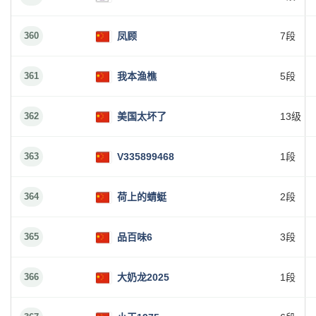
360
凤顾
7段
361
我本渔樵
5段
362
美国太坏了
13级
363
V335899468
1段
364
荷上的蜻蜓
2段
365
品百味6
3段
366
大奶龙2025
1段