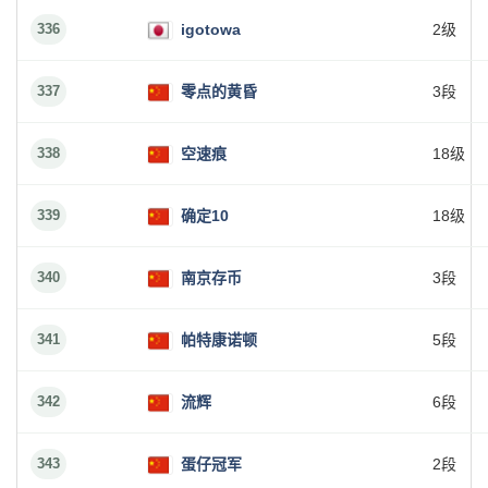
336
igotowa
2级
337
零点的黄昏
3段
338
空速痕
18级
339
确定10
18级
340
南京存币
3段
341
帕特康诺顿
5段
342
流辉
6段
343
蛋仔冠军
2段