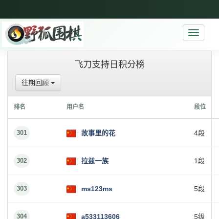
Toggle
navigati
飞刀支持日积分榜
往期回顾
排名
用户名
段位
301
故事里的花
4段
302
拉兹一族
1段
303
ms123ms
5段
304
a533113606
5级