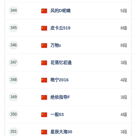
344
风的D呢喃
5段
345
皮卡丘519
8级
346
万物z
8段
347
花落忆初逢
3段
348
皓宁2016
4段
349
绝依指导F
3段
350
一般03
4级
351
星辰大海30
3段