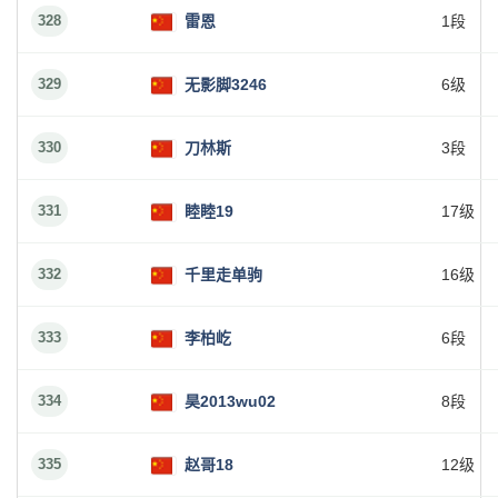
328
雷恩
1段
329
无影脚3246
6级
330
刀林斯
3段
331
睦睦19
17级
332
千里走单驹
16级
333
李柏屹
6段
334
昊2013wu02
8段
335
赵哥18
12级