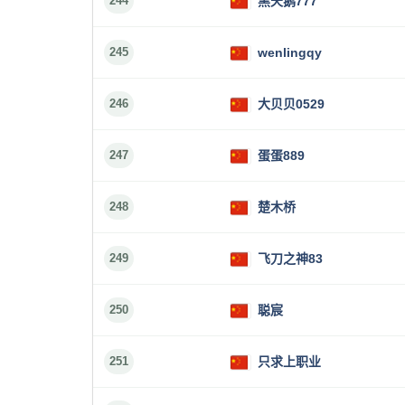
244
黑天鹅777
245
wenlingqy
246
大贝贝0529
247
蛋蛋889
248
楚木桥
249
飞刀之神83
250
聪宸
251
只求上职业