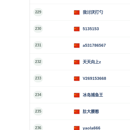
229
我讨厌打勺
230
5135153
231
a531786567
232
天天向上z
233
V269153668
234
冰岛捕鱼王
235
肚大腰憨
236
yaola666