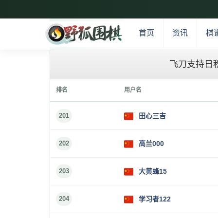
首页
资讯
棋
飞刀支持日
排名
用户名
201
田心三吉
202
高兰000
203
大黄蜂15
204
学习者122