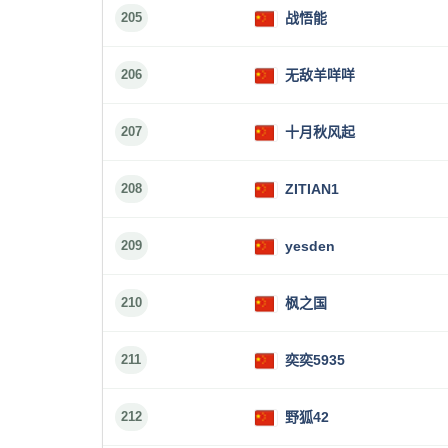
205
战悟能
206
无敌羊咩咩
207
十月秋风起
208
ZITIAN1
209
yesden
210
枫之国
211
奕奕5935
212
野狐42