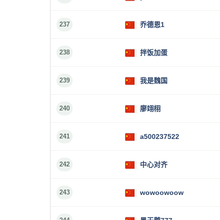
237
乔德恩1
238
拌饭加蛋
239
我是魏国
240
廖翊栩
241
a500237522
242
中心对齐
243
wowoowoow