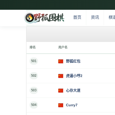
首页
资讯
棋
排名
用户名
501
野狐红包
502
虎逼小哼2
503
心存大道
504
Curry7