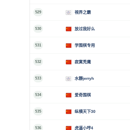
529
視界之霸
530
放过我好么
531
学围棋专用
532
寂寞秃鹰
533
水靜jerryh
534
爱奇围棋
535
纵横天下30
536
虎逼小哼4