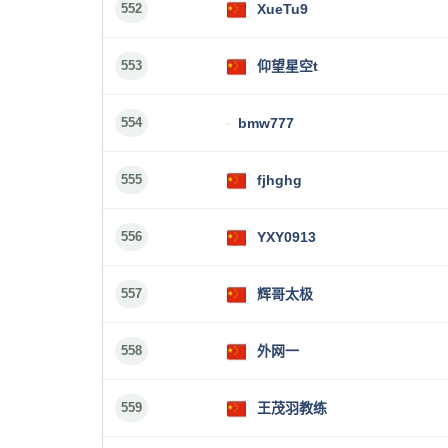
552
XueTu9
553
仰望星空t
554
bmw777
555
fjhghg
556
YXY0913
557
辉哥太极
558
外网一
559
王茂羽教练