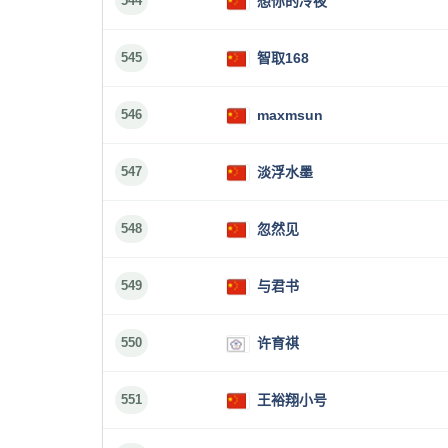
544
想你的冷夜
545
智取168
546
maxmsun
547
淡浮水墨
548
忽然见
549
与君书
550
许育祺
551
王裕翔小号