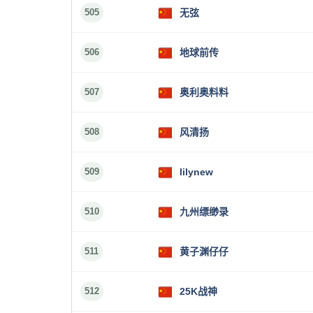
505
无弦
506
地球前传
507
奥利奥料料
508
风清扬
509
lilynew
510
九州缥缈录
511
黄子渊仔仔
512
25K战神