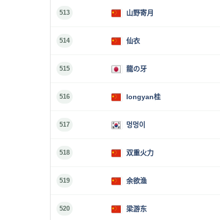
513
山野寄月
514
仙衣
515
龍の牙
516
longyan桂
517
멍멍이
518
双重火力
519
余欲渔
520
梁游东