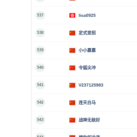
537
lisa0925
538
定式变招
539
小小嘉嘉
540
令狐尖冲
541
V237125983
542
连天白马
543
战神无敌好