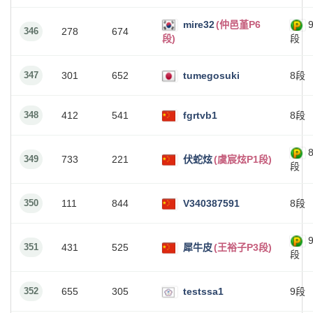
mire32
(仲邑堇P6
346
278
674
段)
段
347
301
652
tumegosuki
8段
348
412
541
fgrtvb1
8段
349
733
221
伏蛇炫
(虞宸炫P1段)
段
350
111
844
V340387591
8段
351
431
525
犀牛皮
(王裕子P3段)
段
352
655
305
testssa1
9段