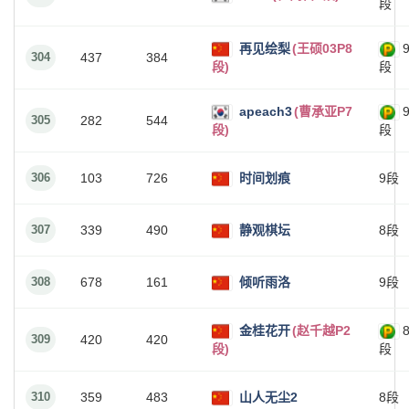
段
再见绘梨
(王硕03P8
304
437
384
段)
段
apeach3
(曹承亚P7
305
282
544
段)
段
306
103
726
时间划痕
9段
307
339
490
静观棋坛
8段
308
678
161
倾听雨洛
9段
金桂花开
(赵千越P2
309
420
420
段)
段
310
359
483
山人无尘2
8段