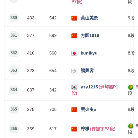
P7段)
段
360
433
542
黄山美景
9段
361
377
599
方圆1919
8段
362
416
560
kunikyu
8段
363
323
654
福興客
8段
ysy1215
(尹屿燏P1
364
637
342
段)
段
365
275
705
萤火虫c
8段
366
369
617
柠檬
(许振宇P3段)
段