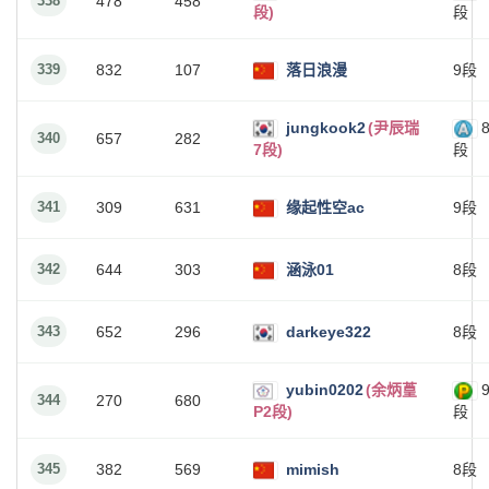
338
478
458
段)
段
339
832
107
落日浪漫
9段
jungkook2
(尹辰瑞
340
657
282
7段)
段
341
309
631
缘起性空ac
9段
342
644
303
涵泳01
8段
343
652
296
darkeye322
8段
yubin0202
(余炳葟
344
270
680
P2段)
段
345
382
569
mimish
8段