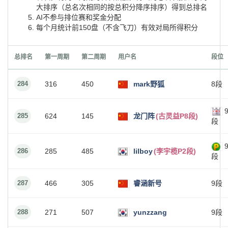
大排序（总名次相同的按总积分降序排序）得到总排名
AI不参与排位赛和奖金分配
每个月统计前150盘（不含飞刀）有效对局所得积分
总排名
第一周期
第二周期
用户名
段位
284
316
450
mark野狐
8段
285
624
145
龙门阵
(古灵益P8段)
段
286
285
485
lilboy
(李宇榄P2段)
段
287
466
305
睿涵新号
9段
288
271
507
yunzzang
9段