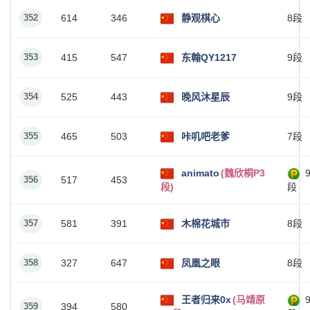
352
614
346
静观棋心
8段
353
415
547
东翰QY1217
9段
354
525
443
晚风沐星辰
9段
355
465
503
咔叽吧老爹
7段
animato
(魏欣桐P3
356
517
453
段)
段
357
581
391
木棉花城市
8段
358
327
647
凤凰之眼
8段
王者归来0x
(马靖原
359
394
580