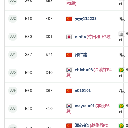
331
368
553
P3段)
段
332
516
407
天天112233
9段
333
630
301
ninfia
(竹田和正7段)
段
334
357
574
邵仁建
9段
ebichu06
(金湊笌P4
335
593
340
段)
段
336
566
367
a010101
7段
mayrain01
(李沇P6
337
523
410
段)
段
潜心者1
(赵俊哲P2