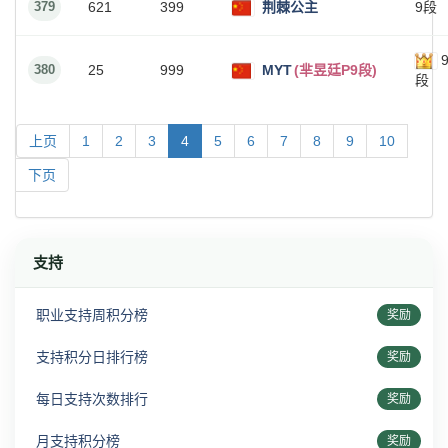
379
621
399
荆棘公主
9段
380
25
999
MYT
(芈昱廷P9段)
段
上页
1
2
3
4
5
6
7
8
9
10
下页
支持
职业支持周积分榜
奖励
支持积分日排行榜
奖励
每日支持次数排行
奖励
月支持积分榜
奖励