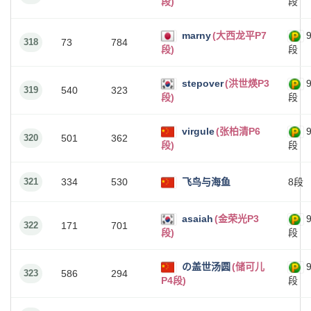
段)
段
marny
(大西龙平P7
318
73
784
段)
段
stepover
(洪世煐P3
319
540
323
段)
段
virgule
(张柏清P6
320
501
362
段)
段
321
334
530
飞鸟与海鱼
8段
asaiah
(金荣光P3
322
171
701
段)
段
の盖世汤圆
(储可儿
323
586
294
P4段)
段