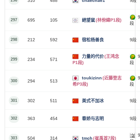
296
310
488
chaechae1
9段
297
695
105
絕望鼠
(林佾緯P1段)
段
298
212
592
宿松杨善良
9段
力量的代价
(王鸿念
299
234
571
P1段)
段
toukizinn
(近藤登志
300
294
513
希P3段)
段
301
302
511
美式不加冰
9段
302
363
454
春娇与志明
9段
303
504
314
tmch
(崔禹首7段)