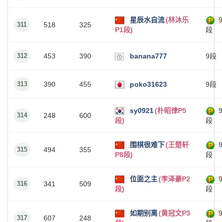
星辰水自流
(林沐乐
311
518
325
P1段)
段
312
453
390
banana777
9段
313
390
455
poko31623
9段
sy0921
(朴昭律P5
314
248
600
段)
段
围棋很难下
(王楚轩
315
494
355
P8段)
段
位面之主
(李泽豪P2
316
341
509
段)
段
如期别离
(黄冠文P3
317
607
248