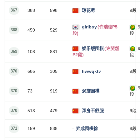
367
388
598
琼花尽
9段
giriboy
(许瑞玹P5
368
459
529
段)
段
娱乐版围棋
(许斐然
369
108
881
P2段)
段
370
686
305
hwwqktv
9段
370
73
919
涡旋围棋
段
370
513
479
浑身不舒服
9段
371
159
838
弈成围棋徐
8段