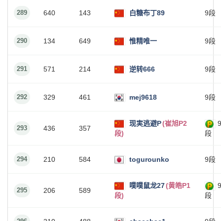
289
640
143
白糖布丁89
9段
290
134
649
惟精唯一
9段
291
571
214
逆转666
9段
292
329
461
mej9618
9段
现実逃避P
(崔旭P2
293
436
357
段)
段
294
210
584
togurounko
9段
噗噗鼠龙27
(黄皓P1
295
206
589
段)
段