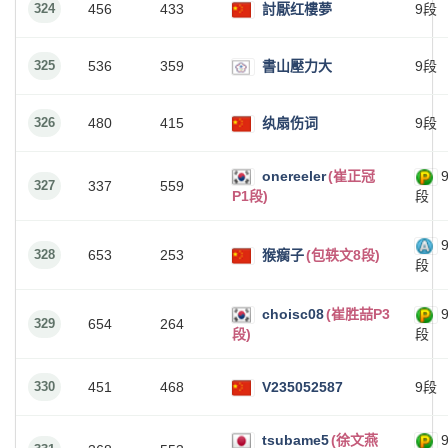
324
456
433
討厭红樓夢
9段
325
536
359
書山壓力大
9段
326
480
415
纨扇伤词
9段
onereeler
(崔正冠
327
337
559
P1段)
段
328
653
253
猴瘸子
(包轶文8段)
段
choisc08
(崔胜喆P3
329
654
264
段)
段
330
451
468
V235052587
9段
tsubame5
(徐文燕